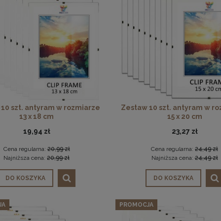
10 szt. antyram w rozmiarze
Zestaw 10 szt. antyram w r
13 x 18 cm
15 x 20 cm
19,94 zł
23,27 zł
Cena regularna:
20,99 zł
Cena regularna:
24,49 zł
Najniższa cena:
20,99 zł
Najniższa cena:
24,49 zł
DO KOSZYKA
DO KOSZYKA
JA
PROMOCJA