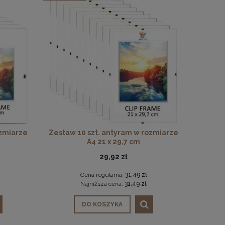
ozmiarze
Zestaw 10 szt. antyram w rozmiarze
A4 21 x 29,7 cm
29,92 zł
Cena regularna:
31,49 zł
Najniższa cena:
31,49 zł
DO KOSZYKA