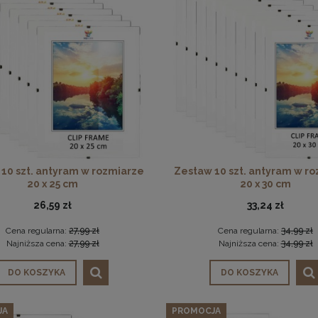
10 szt. antyram w rozmiarze
Zestaw 10 szt. antyram w r
20 x 25 cm
20 x 30 cm
26,59 zł
33,24 zł
Cena regularna:
27,99 zł
Cena regularna:
34,99 zł
Najniższa cena:
27,99 zł
Najniższa cena:
34,99 zł
DO KOSZYKA
DO KOSZYKA
JA
PROMOCJA