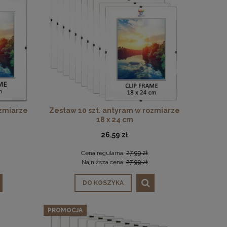
ozmiarze
Zestaw 10 szt. antyram w rozmiarze
18 x 24 cm
26,59 zł
Cena regularna:
27,99 zł
Najniższa cena:
27,99 zł
DO KOSZYKA
PROMOCJA