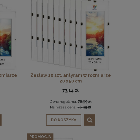
ozmiarze
Zestaw 10 szt. antyram w rozmiarze
20 x 50 cm
73,14 zł
Cena regularna:
76,99 zł
Najniższa cena:
76,99 zł
DO KOSZYKA
PROMOCJA