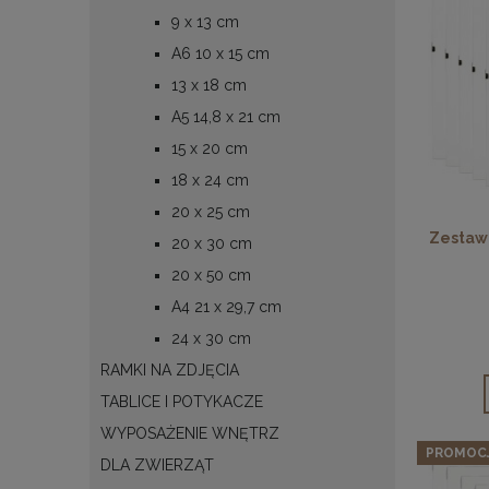
9 x 13 cm
A6 10 x 15 cm
13 x 18 cm
A5 14,8 x 21 cm
15 x 20 cm
18 x 24 cm
20 x 25 cm
Zestaw 
20 x 30 cm
20 x 50 cm
A4 21 x 29,7 cm
24 x 30 cm
RAMKI NA ZDJĘCIA
TABLICE I POTYKACZE
WYPOSAŻENIE WNĘTRZ
PROMOC
DLA ZWIERZĄT