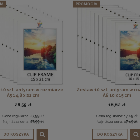
JA
PROMOCJA
10 szt. antyram w rozmiarze
Zestaw 10 szt. antyram w r
A5 14,8 x 21 cm
A6 10 x 15 cm
26,59 zł
16,62 zł
Cena regularna:
27,99 zł
Cena regularna:
17,49 zł
Najniższa cena:
27,99 zł
Najniższa cena:
17,49 zł
DO KOSZYKA
DO KOSZYKA