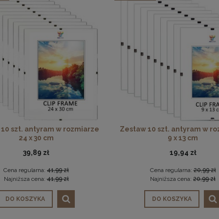
10 szt. antyram w rozmiarze
Zestaw 10 szt. antyram w r
24 x 30 cm
9 x 13 cm
39,89 zł
19,94 zł
Cena regularna:
41,99 zł
Cena regularna:
20,99 zł
Najniższa cena:
41,99 zł
Najniższa cena:
20,99 zł
DO KOSZYKA
DO KOSZYKA