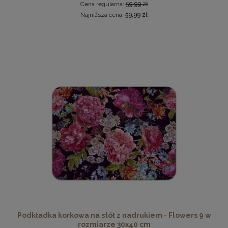
Cena regularna:
59,99 zł
Najniższa cena:
59,99 zł
Drewniana, frezowana ramka na zdjęcia, plakaty, obrazy w
rozmiarze 18 x 24 cm w kolorze białym
16,99 zł
DO KOSZYKA
Podkładka korkowa na stół z nadrukiem - Flowers 9 w
rozmiarze 30x40 cm