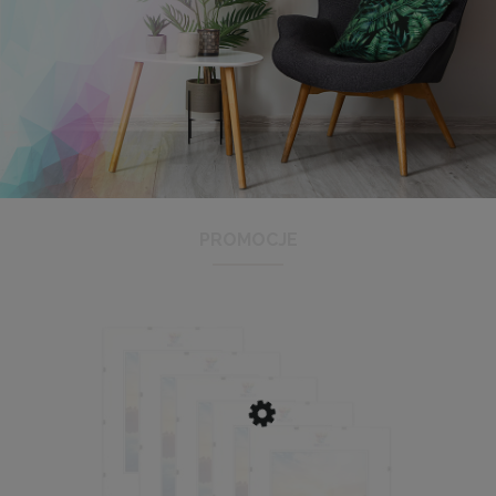
Antyrama plexi w rozmiarze 21x29,7 cm A4
3,48 zł
Cena regularna:
3,99 zł
Najniższa cena:
3,47 zł
PROMOCJE
DO KOSZYKA