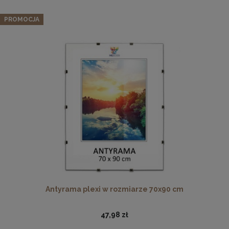
PROMOCJA
Drewniana, frezowana ramka na zdjęcia, plakaty, obrazy w
rozmiarze 15 x 21 cm w kolorze białym
14,99 zł
DO KOSZYKA
Antyrama plexi w rozmiarze 70x90 cm
47,98 zł