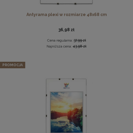
Antyrama plexi w rozmiarze 48x68 cm
36,98 zł
Cena regularna:
37,99 zł
Najniższa cena:
43,98 zł
Antyrama plexi w rozmiarze 70x100 cm
Zestaw 3 szt. antyram w rozmiarze 40 x 40 cm
PROMOCJA
46,99 zł
36,57 zł
DO KOSZYKA
Cena regularna:
38,49 zł
Najniższa cena:
38,49 zł
DO KOSZYKA