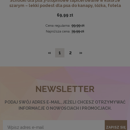
Schodki dla psa 3-stopniowe tapicerowane w kolorze
szarym – lekki podest dla psa do kanapy, łóżka, fotela
69,99 zł
Cena regularna:
99,99 zł
Najniższa cena:
39,99 zł
«
1
2
»
Ramka na zdjęcia 30 x 30 cm pomarańczowa, z naturalnego
drewna
NEWSLETTER
32,99 zł
DO KOSZYKA
PODAJ SWÓJ ADRES E-MAIL, JEŻELI CHCESZ OTRZYMYWAĆ
INFORMACJE O NOWOŚCIACH I PROMOCJACH.
ZAPISZ SIĘ