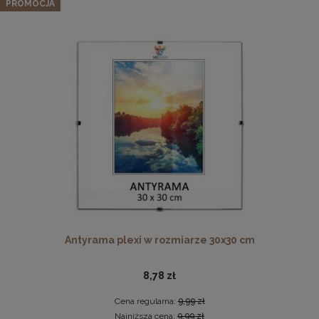
naturalnego drewna
PROMOCJA
66,97 zł
Cena regularna:
70,49 zł
Najniższa cena:
70,49 zł
DO KOSZYKA
Pleksa w rozmiarze 70x100 cm plexi
28,99 zł
DO KOSZYKA
Antyrama plexi w rozmiarze 30x30 cm
8,78 zł
Cena regularna:
9,99 zł
Najniższa cena:
9,99 zł