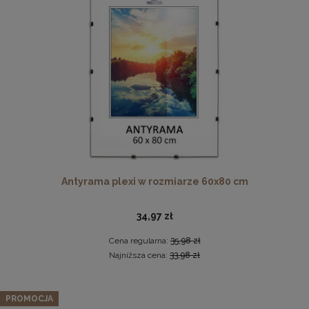
Drewniana, frezowana ramka na zdjęcia, plakaty, obrazy w
rozmiarze 30 x 40 cm w kolorze białym
Antyrama plexi w rozmiarze 60x80 cm
28,99 zł
DO KOSZYKA
34,97 zł
Cena regularna:
35,98 zł
Najniższa cena:
33,98 zł
PROMOCJA