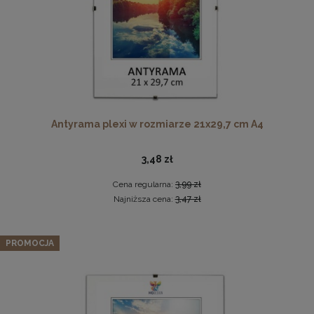
Twarda podkładka korkowa z nadrukiem w rozmiarze
Antyrama plexi w rozmiarze 21x29,7 cm A4
30x40 cm - Golden Florals
15,99 zł
3,48 zł
DO KOSZYKA
Cena regularna:
3,99 zł
Najniższa cena:
3,47 zł
Zestaw 5 szt. ramek na zdjęcia 40 x 60 cm szarych, z
naturalnego drewna
PROMOCJA
250,79 zł
Cena regularna:
263,99 zł
Najniższa cena:
263,99 zł