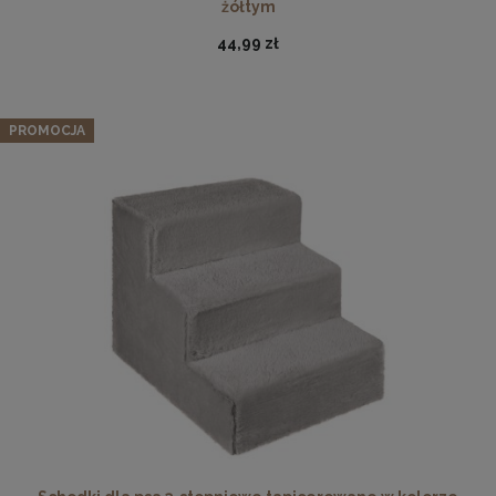
żółtym
44,99 zł
PROMOCJA
Twarda podkładka korkowa z nadrukiem w rozmiarze
30x40 cm - Cat 2
15,99 zł
DO KOSZYKA