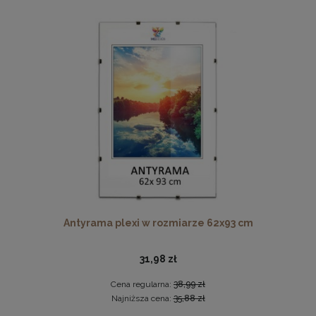
Ramka na zdjęcia 48 x 68,3 cm biała, z naturalnego drewna
60,99 zł
DO KOSZYKA
Antyrama plexi w rozmiarze 62x93 cm
31,98 zł
Cena regularna:
38,99 zł
Najniższa cena:
35,88 zł