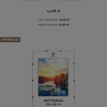
14,88 zł
Cena regularna:
15,95 zł
Najniższa cena:
15,92 zł
Okrągła pufa z przeszyciami LIVIA w kolorze szarym –
PROMOCJA
siedzisko z tkaniny welurowej
Pleksa w rozmiarze 40x40 cm plexi
159,99 zł
Cena regularna:
199,99 zł
10,19 zł
Najniższa cena:
159,99 zł
DO KOSZYKA
DO KOSZYKA