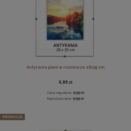
DO KOSZYKA
Ramka na zdjęcia 15x23 cm, drewniana w kolorze
naturalnego drewna
13,99 zł
Antyrama plexi w rozmiarze 28x35 cm
DO KOSZYKA
6,88 zł
Cena regularna:
9,99 zł
Najniższa cena:
9,99 zł
Panel ścienny 30 x 30 cm tapicerowany 3D Wezgłowie w
kolorze czarnym
PROMOCJA
16,99 zł