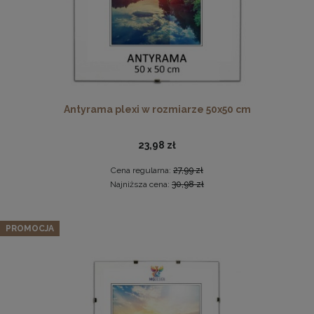
Antyrama plexi w rozmiarze 50x50 cm
23,98 zł
Komplet 5 sztuk zawieszek, krokodylków do ramki
Cena regularna:
27,99 zł
2,29 zł
Najniższa cena:
30,98 zł
DO KOSZYKA
Zestaw 5 szt. ramek na zdjęcia 35 x 50 cm zielonych, z
PROMOCJA
naturalnego drewna
231,79 zł
Cena regularna:
243,99 zł
Najniższa cena:
243,99 zł