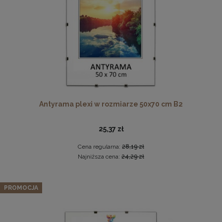
DO KOSZYKA
Antyrama plexi w rozmiarze 50x70 cm B2
Drewniana ramka, rama na zdjęcia, obrazy w rozmiarze
50x100 cm, brązowa
25,37 zł
44,99 zł
Cena regularna:
28,19 zł
DO KOSZYKA
Najniższa cena:
24,29 zł
PROMOCJA