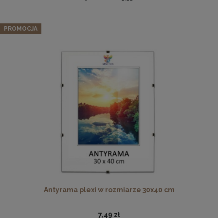
Zestaw 3 szt. ramek na zdjęcia 50 x 50 cm żółtych, z
naturalnego drewna
PROMOCJA
225,62 zł
Cena regularna:
237,49 zł
Najniższa cena:
237,49 zł
DO KOSZYKA
Płyta HDF w rozmiarze 70x100 cm
16,49 zł
DO KOSZYKA
Antyrama plexi w rozmiarze 30x40 cm
7,49 zł