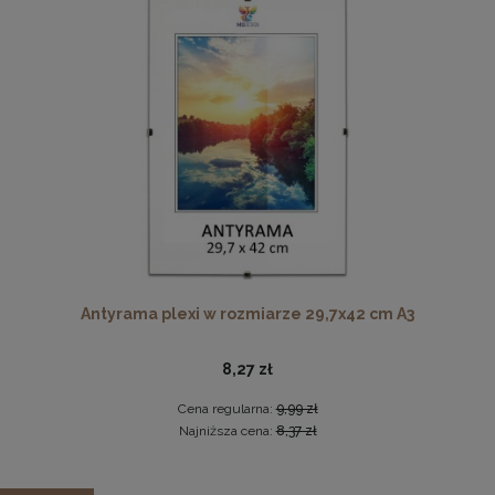
Cena regularna:
19,99 zł
Najniższa cena:
19,99 zł
DO KOSZYKA
Komplet 5 sztuk klipsów do antyram
2,29 zł
DO KOSZYKA
Antyrama plexi w rozmiarze 29,7x42 cm A3
8,27 zł
Cena regularna:
9,99 zł
Najniższa cena:
8,37 zł
Zestaw 3 szt. ramek na zdjęcia 18 x 24 cm żółtych, z