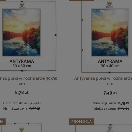
Zestaw 3 szt. antyram w rozmiarze A4 21 x 29,7 cm
10,92 zł
Cena regularna:
11,49 zł
Antyrama plexi w rozmiarze 70x100 cm
Najniższa cena:
11,49 zł
DO KOSZYKA
46,99 zł
DO KOSZYKA
ma plexi w rozmiarze 30x30
Antyrama plexi w rozmiarz
cm
cm
8,78 zł
7,49 zł
Cena regularna:
9,99 zł
Cena regularna:
8,79 zł
Najniższa cena:
9,99 zł
Najniższa cena:
6,58 zł
JA
PROMOCJA