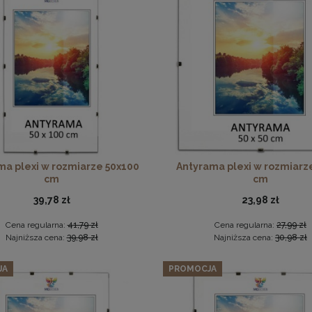
Zestaw 3 szt. antyram w rozmiarze A0 84,1 x 118,9 cm
Ramka na zdjęcia 20x30 cm, drewniana w kolorze brązowym
283,57 zł
Cena regularna:
298,49 zł
18,99 zł
Najniższa cena:
298,49 zł
DO KOSZYKA
DO KOSZYKA
ma plexi w rozmiarze 50x100
Antyrama plexi w rozmiarz
cm
cm
39,78 zł
23,98 zł
Cena regularna:
41,79 zł
Cena regularna:
27,99 zł
Najniższa cena:
39,98 zł
Najniższa cena:
30,98 zł
JA
PROMOCJA