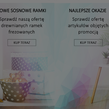
Antyrama plexi w rozmiarze 15x20 cm
5,49 zł
DO KOSZYKA