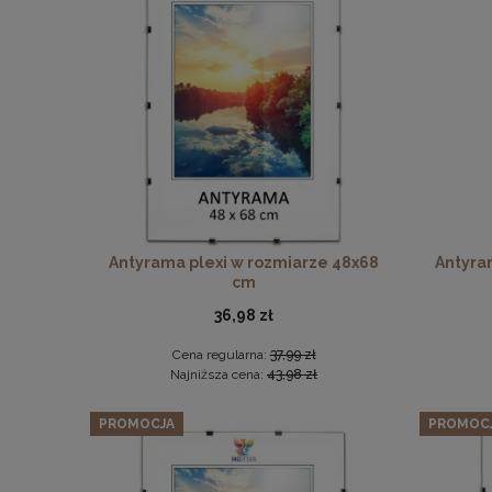
Antyrama plexi w rozmiarze 48x68
Antyra
cm
36,98 zł
Cena regularna:
37,99 zł
Najniższa cena:
43,98 zł
PROMOCJA
PROMOC