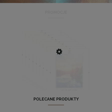
PROMOCJE
Antyrama plexi w rozmiarze 21x29,7 cm A4
3,48 zł
Cena regularna:
3,99 zł
Najniższa cena:
3,47 zł
DO KOSZYKA
POLECANE PRODUKTY
Zestaw 10 szt. antyram w rozmiarze 20 x 25 cm