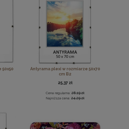
e 50x50
Antyrama plexi w rozmiarze 50x70
cm B2
25,37 zł
Cena regularna:
28,19 zł
Najniższa cena:
24,29 zł