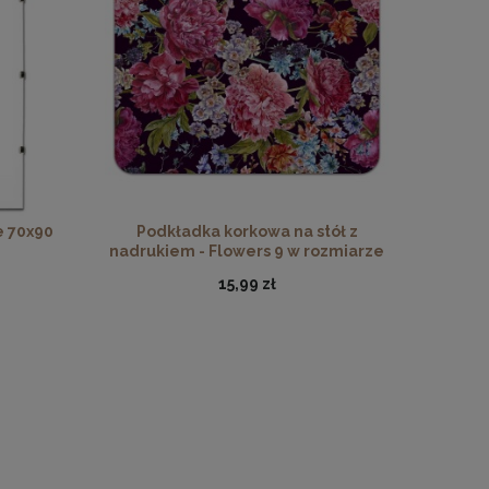
 Florals
e 70x90
Podkładka korkowa na stół z
nadrukiem - Flowers 9 w rozmiarze
30x40 cm
15,99 zł