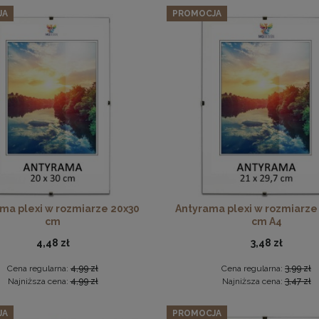
JA
PROMOCJA
26,59 zł
Cena regularna:
27,99 zł
Najniższa cena:
27,99 zł
DO KOSZYKA
Płyta HDF w rozmiarze 50x50 cm
6,49 zł
DO KOSZYKA
ma plexi w rozmiarze 20x30
Antyrama plexi w rozmiarze
cm
cm A4
4,48 zł
3,48 zł
Cena regularna:
4,99 zł
Cena regularna:
3,99 zł
Najniższa cena:
4,99 zł
Najniższa cena:
3,47 zł
JA
PROMOCJA