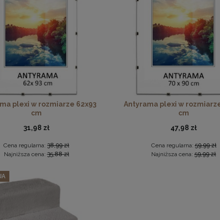
podkładka korkowa z nadrukiem w rozmiarze 30x40 cm - Golden
Zestaw LIVIA: sofa, fotel muszelka i pufa w kolorze niebieskim
15,99 zł
2 559,99 zł
ma plexi w rozmiarze 62x93
Antyrama plexi w rozmiarz
cm
cm
DO KOSZYKA
Cena regularna:
3 199,99 zł
Najniższa cena:
2 559,99 zł
31,98 zł
47,98 zł
DO KOSZYKA
Cena regularna:
38,99 zł
Cena regularna:
59,99 zł
Najniższa cena:
35,88 zł
Najniższa cena:
59,99 zł
JA