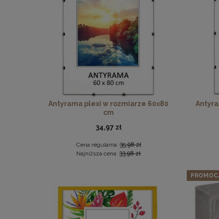
Twarda 
Antyrama plexi w rozmiarze 60x80
Antyra
cm
34,97 zł
Cena regularna:
35,98 zł
Najniższa cena:
33,98 zł
PROMOC