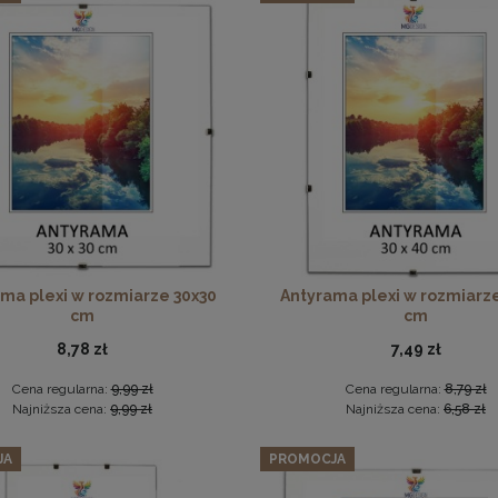
 3 szt. ramek na zdjęcia 35 x 100 cm różowych, z naturalnego
329,64 zł
Cena regularna:
346,99 zł
Ramka na zdjęcia 20x30 cm, drewniana w kolorze brązowym
Najniższa cena:
346,99 zł
DO KOSZYKA
18,99 zł
DO KOSZYKA
ma plexi w rozmiarze 30x30
Antyrama plexi w rozmiarz
cm
cm
8,78 zł
7,49 zł
Cena regularna:
9,99 zł
Cena regularna:
8,79 zł
Najniższa cena:
9,99 zł
Najniższa cena:
6,58 zł
JA
PROMOCJA