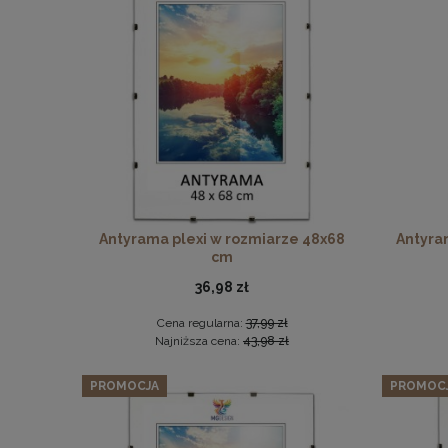
Zest
Twarda 
Antyrama plexi w rozmiarze 48x68
Antyra
cm
36,98 zł
Cena regularna:
37,99 zł
Najniższa cena:
43,98 zł
PROMOCJA
PROMOC