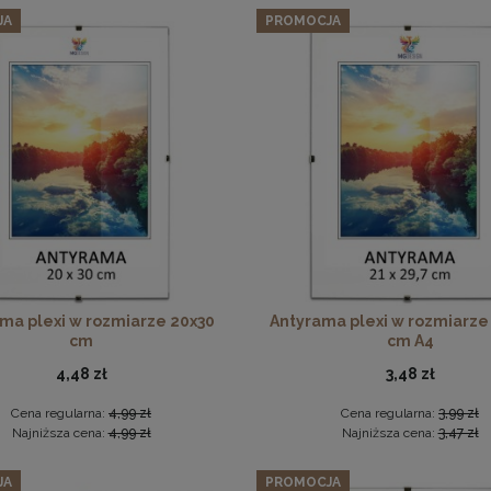
JA
PROMOCJA
170,99 zł
Cena regularna:
179,99 zł
Najniższa cena:
179,99 zł
DO KOSZYKA
Płyta HDF w rozmiarze 50x50 cm
6,49 zł
DO KOSZYKA
ma plexi w rozmiarze 20x30
Antyrama plexi w rozmiarze
cm
cm A4
4,48 zł
3,48 zł
Cena regularna:
4,99 zł
Cena regularna:
3,99 zł
Najniższa cena:
4,99 zł
Najniższa cena:
3,47 zł
JA
PROMOCJA