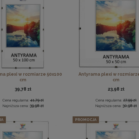
aw 3 szt. ramek na zdjęcia 20 x 30 cm żółtych, z naturalnego d
podkładka korkowa z nadrukiem w rozmiarze 30x40 cm - Golden
74,09 zł
Cena regularna:
77,99 zł
15,99 zł
Najniższa cena:
77,99 zł
DO KOSZYKA
DO KOSZYKA
ma plexi w rozmiarze 50x100
Antyrama plexi w rozmiarz
cm
cm
39,78 zł
23,98 zł
Cena regularna:
41,79 zł
Cena regularna:
27,99 zł
Najniższa cena:
39,98 zł
Najniższa cena:
30,98 zł
JA
PROMOCJA