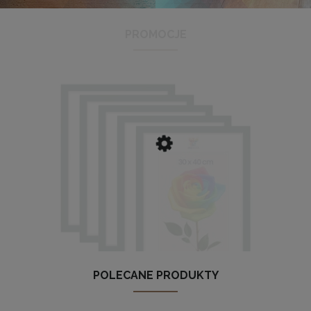
PROMOCJE
Antyrama plexi w rozmiarze 21x29,7 cm A4
3,48 zł
Cena regularna:
3,99 zł
Najniższa cena:
3,47 zł
DO KOSZYKA
POLECANE PRODUKTY
w 5 szt. ramek na zdjęcia 30 x 40 cm zielonych, z naturalnego 