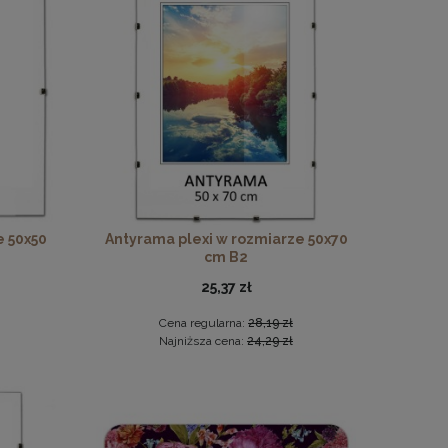
rewna
 Florals
e 50x50
Antyrama plexi w rozmiarze 50x70
cm B2
25,37 zł
Cena regularna:
28,19 zł
Najniższa cena:
24,29 zł