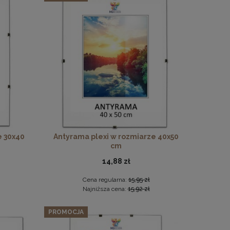
 drewna
e 30x40
Antyrama plexi w rozmiarze 40x50
cm
14,88 zł
Cena regularna:
15,95 zł
Najniższa cena:
15,92 zł
PROMOCJA