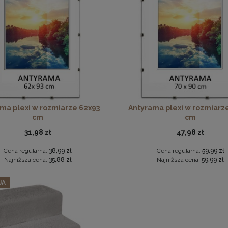
ka na zdjęcia 15x23 cm, drewniana w kolorze naturalnego dr
szt. ramek na zdjęcia 50 x 60 cm pomarańczowych, z naturaln
13,99 zł
186,67 zł
ma plexi w rozmiarze 62x93
Antyrama plexi w rozmiarz
cm
cm
DO KOSZYKA
Cena regularna:
196,49 zł
Najniższa cena:
196,49 zł
31,98 zł
47,98 zł
DO KOSZYKA
Cena regularna:
38,99 zł
Cena regularna:
59,99 zł
Najniższa cena:
35,88 zł
Najniższa cena:
59,99 zł
JA