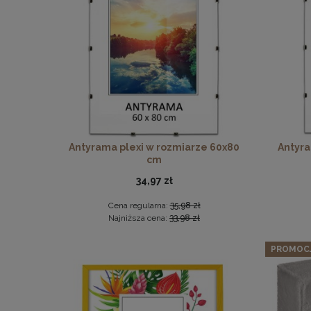
Ram
Zestaw 3 
Antyrama plexi w rozmiarze 60x80
Antyra
cm
34,97 zł
Cena regularna:
35,98 zł
Najniższa cena:
33,98 zł
PROMOC