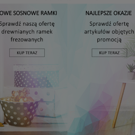
Antyrama plexi w rozmiarze 15x20 cm
5,49 zł
DO KOSZYKA