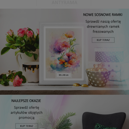
Antyrama plexi w rozmiarze 21x29,7 cm A4
3,48 zł
Cena regularna:
3,99 zł
Najniższa cena:
3,47 zł
DO KOSZYKA