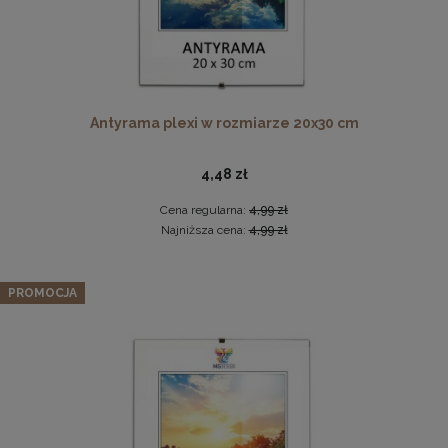
Antyrama plexi w rozmiarze 20x30 cm
Pleksa w rozmiarze 70x100 cm plexi
4,48 zł
28,99 zł
Cena regularna:
4,99 zł
Najniższa cena:
4,99 zł
DO KOSZYKA
Zestaw 3 szt. ramek na zdjęcia 35 x 100 cm turkusowych, z
naturalnego drewna
PROMOCJA
329,64 zł
Cena regularna:
346,99 zł
Najniższa cena:
346,99 zł
DO KOSZYKA