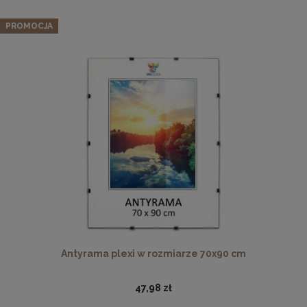
PROMOCJA
Ramka na zdjęcia A4 21 x 29,7 cm różowa, z naturalnego
drewna
17,99 zł
DO KOSZYKA
Antyrama plexi w rozmiarze 70x90 cm
47,98 zł