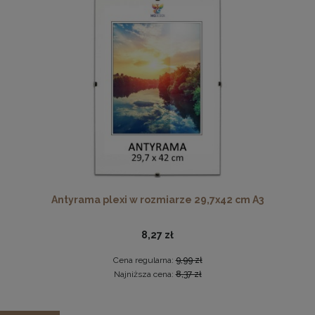
Cena regularna:
224,49 zł
Najniższa cena:
224,49 zł
DO KOSZYKA
Płyta HDF w rozmiarze 70x100 cm
16,49 zł
DO KOSZYKA
Antyrama plexi w rozmiarze 29,7x42 cm A3
8,27 zł
Cena regularna:
9,99 zł
Najniższa cena:
8,37 zł
Zestaw 5 szt. ramek na zdjęcia 15 x 20 cm z lakierowanego