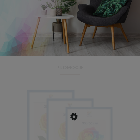
Panel ścienny 60 x 15 cm tapicerowany 3D Wezgłowie w
kolorze granatowym
16,99 zł
PROMOCJE
DO KOSZYKA