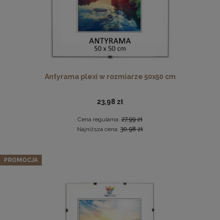
Antyrama plexi w rozmiarze 50x50 cm
23,98 zł
Drewniana, frezowana ramka na zdjęcia, plakaty, obrazy w
rozmiarze 30 x 40 cm w kolorze białym
Cena regularna:
27,99 zł
28,99 zł
Najniższa cena:
30,98 zł
DO KOSZYKA
Panel ścienny 90 x 15 cm tapicerowany 3D Wezgłowie w
PROMOCJA
kolorze brązowym
22,99 zł
Cena regularna:
26,99 zł
Najniższa cena:
26,99 zł