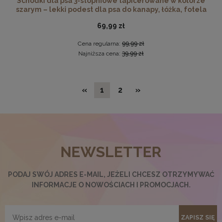
Schodki dla psa 3-stopniowe tapicerowane w kolorze
szarym – lekki podest dla psa do kanapy, łóżka, fotela
69,99 zł
Cena regularna:
99,99 zł
Najniższa cena:
39,99 zł
«
1
2
»
Płyta HDF w rozmiarze 100x140 cm
NEWSLETTER
32,99 zł
DO KOSZYKA
PODAJ SWÓJ ADRES E-MAIL, JEŻELI CHCESZ OTRZYMYWAĆ
INFORMACJE O NOWOŚCIACH I PROMOCJACH.
ZAPISZ SIĘ