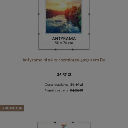
DO KOSZYKA
Antyrama plexi w rozmiarze 50x70 cm B2
Drewniana, frezowana ramka na zdjęcia, plakaty, obrazy w
rozmiarze 15 x 21 cm w kolorze białym
25,37 zł
14,99 zł
Cena regularna:
28,19 zł
DO KOSZYKA
Najniższa cena:
24,29 zł
PROMOCJA