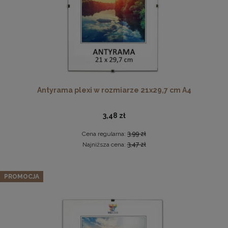
Ramka na zdjęcia 25x35 cm, drewniana w kolorze
Antyrama plexi w rozmiarze 21x29,7 cm A4
brązowym
19,99 zł
3,48 zł
DO KOSZYKA
Cena regularna:
3,99 zł
Najniższa cena:
3,47 zł
Fotel LIVIA Muszelka w kolorze ciemnoszarym ze złotymi
nogami i pikowanym oparciem
PROMOCJA
959,99 zł
Cena regularna:
1 199,99 zł
Najniższa cena:
959,99 zł