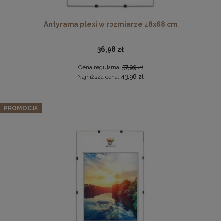
Antyrama plexi w rozmiarze 48x68 cm
36,98 zł
Cena regularna:
37,99 zł
Najniższa cena:
43,98 zł
Drewniana ramka, rama na zdjęcia, obrazy w rozmiarze
Zestaw 3 szt. ramek na zdjęcia 35 x 50 cm brązowych, z
50x100 cm, brązowa
PROMOCJA
naturalnego drewna
44,99 zł
148,19 zł
DO KOSZYKA
Cena regularna:
155,99 zł
Najniższa cena:
155,99 zł
DO KOSZYKA