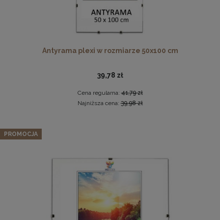
Antyrama plexi w rozmiarze 50x100 cm
39,78 zł
Cena regularna:
41,79 zł
Ramka na zdjęcia 40x60 cm, drewniana w kolorze
Najniższa cena:
39,98 zł
brązowym
34,99 zł
Zestaw 3 szt. antyram w rozmiarze 30 x 40 cm
PROMOCJA
DO KOSZYKA
27,07 zł
Cena regularna:
28,49 zł
Najniższa cena:
28,49 zł
DO KOSZYKA