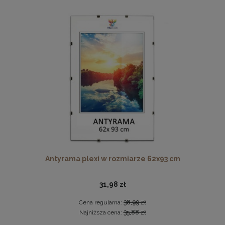
Wzorniki próbnik tkanin Riviera/Davis 10 kolorów
8,00 zł
DO KOSZYKA
Antyrama plexi w rozmiarze 62x93 cm
31,98 zł
Cena regularna:
38,99 zł
Najniższa cena:
35,88 zł