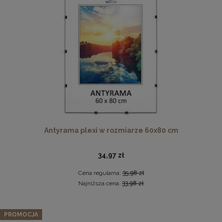
Komplet 5 sztuk zawieszek, krokodylków do ramki
Antyrama plexi w rozmiarze 60x80 cm
2,29 zł
DO KOSZYKA
34,97 zł
Cena regularna:
35,98 zł
Najniższa cena:
33,98 zł
PROMOCJA