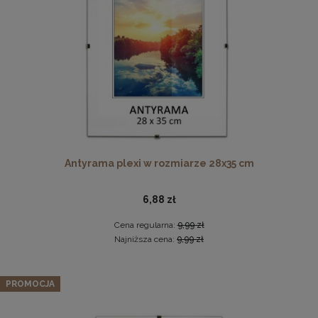
DO KOSZYKA
Ramka na zdjęcia 40x50 cm, drewniana w kolorze
brązowym
38,49 zł
Antyrama plexi w rozmiarze 28x35 cm
DO KOSZYKA
6,88 zł
Cena regularna:
9,99 zł
Najniższa cena:
9,99 zł
Zestaw 3 szt. ramek na zdjęcia 48 x 68 cm z lakierowanego
drewna
PROMOCJA
213,27 zł