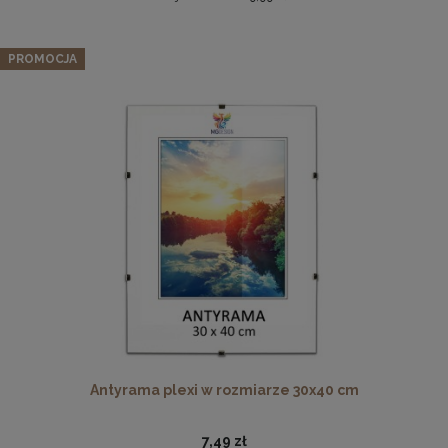
Okrągła pufa z przeszyciami LIVIA w kolorze szarym –
siedzisko z tkaniny welurowej
PROMOCJA
159,99 zł
Cena regularna:
199,99 zł
Najniższa cena:
159,99 zł
DO KOSZYKA
Pleksa w rozmiarze 40x40 cm plexi
10,19 zł
DO KOSZYKA
Antyrama plexi w rozmiarze 30x40 cm
7,49 zł