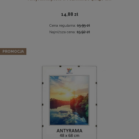
14,88 zł
Cena regularna:
15,95 zł
Najniższa cena:
15,92 zł
Zestaw 3 szt. ramek na zdjęcia 30 x 45 cm żółtych, z
PROMOCJA
naturalnego drewna
Antyrama plexi w rozmiarze 61x91,5 cm
144,39 zł
Cena regularna:
151,99 zł
38,98 zł
Najniższa cena:
151,99 zł
DO KOSZYKA
DO KOSZYKA