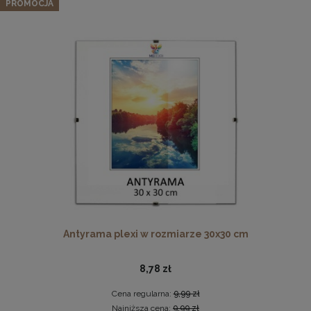
drewna
PROMOCJA
89,29 zł
Cena regularna:
93,99 zł
Najniższa cena:
93,99 zł
DO KOSZYKA
Drewniana, frezowana ramka na zdjęcia, plakaty, obrazy w
rozmiarze 21 x 30 cm w kolorze białym
19,99 zł
DO KOSZYKA
Antyrama plexi w rozmiarze 30x30 cm
8,78 zł
Cena regularna:
9,99 zł
Najniższa cena:
9,99 zł