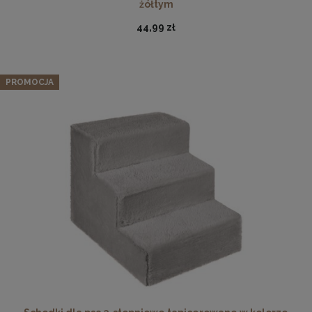
żółtym
44,99 zł
PROMOCJA
Ramka na zdjęcia A4 21 x 29,7 cm zielona, z naturalnego
drewna
17,99 zł
DO KOSZYKA