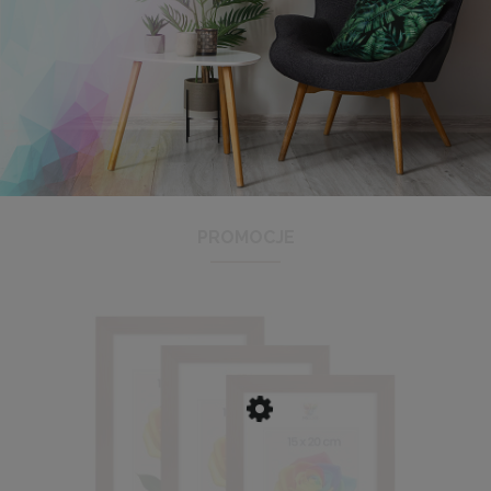
Antyrama plexi w rozmiarze 21x29,7 cm A4
3,48 zł
Cena regularna:
3,99 zł
Najniższa cena:
3,47 zł
PROMOCJE
DO KOSZYKA