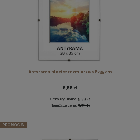
DO KOSZYKA
Ramka na zdjęcia 15x23 cm, drewniana w kolorze
naturalnego drewna
13,99 zł
Antyrama plexi w rozmiarze 28x35 cm
DO KOSZYKA
6,88 zł
Cena regularna:
9,99 zł
Najniższa cena:
9,99 zł
Zestaw 5 szt. ramek na zdjęcia 30 x 45 cm brązowych, z
naturalnego drewna
PROMOCJA
226,09 zł