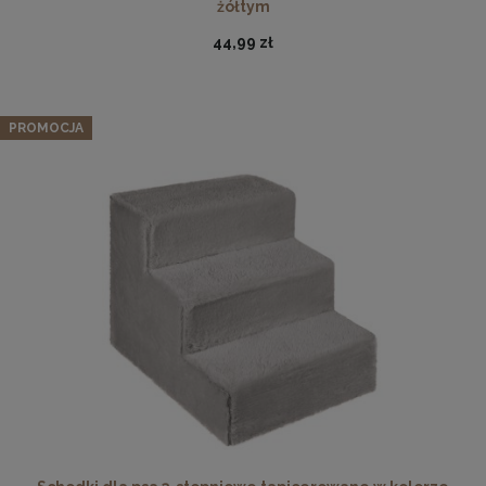
żółtym
44,99 zł
PROMOCJA
Ramka na zdjęcia 48 x 68 cm czarna, z naturalnego
drewna
54,99 zł
DO KOSZYKA