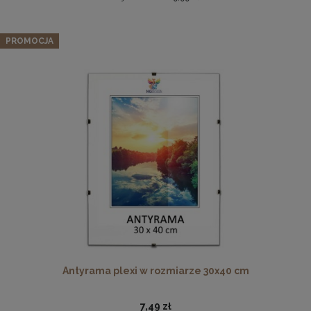
Zestaw 3 szt. antyram w rozmiarze 40 x 50 cm
PROMOCJA
41,32 zł
Cena regularna:
43,49 zł
Najniższa cena:
43,49 zł
DO KOSZYKA
Komplet 3szt. stalowych zawieszek do ramek, obrazów i
luster w złotym kolorze-30x48mm
2,29 zł
DO KOSZYKA
Antyrama plexi w rozmiarze 30x40 cm
7,49 zł