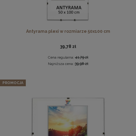
Antyrama plexi w rozmiarze 50x100 cm
39,78 zł
Cena regularna:
41,79 zł
Drewniana, frezowana ramka na zdjęcia, plakaty, obrazy w
Najniższa cena:
39,98 zł
rozmiarze 15 x 21 cm w kolorze białym
14,99 zł
Zestaw 3 szt. ramek na zdjęcia 35 x 100 cm szarych, z
PROMOCJA
naturalnego drewna
DO KOSZYKA
329,64 zł
Cena regularna:
346,99 zł
Najniższa cena:
346,99 zł
DO KOSZYKA