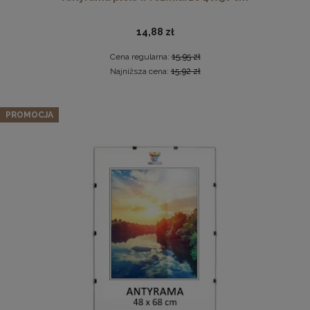
14,88 zł
Cena regularna:
15,95 zł
Najniższa cena:
15,92 zł
Zestaw 3 szt. ramek na zdjęcia 15 x 23 cm z naturalnego
PROMOCJA
drewna
Drewniana, frezowana ramka na zdjęcia, plakaty, obrazy w
66,97 zł
rozmiarze 30 x 40 cm w kolorze białym
Cena regularna:
70,49 zł
28,99 zł
Najniższa cena:
70,49 zł
DO KOSZYKA
DO KOSZYKA