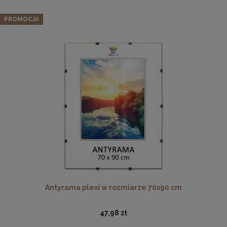
PROMOCJA
Ramka na zdjęcia 35 x 50 cm czarna, z naturalnego drewna
37,99 zł
DO KOSZYKA
Antyrama plexi w rozmiarze 70x90 cm
47,98 zł