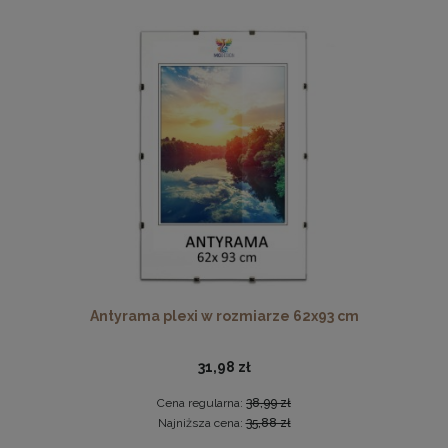
Twarda podkładka korkowa z nadrukiem w rozmiarze
30x40 cm - Cat 2
Antyrama plexi w rozmiarze 62x93 cm
15,99 zł
DO KOSZYKA
31,98 zł
Cena regularna:
38,99 zł
Najniższa cena:
35,88 zł