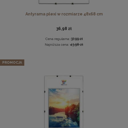
Antyrama plexi w rozmiarze 48x68 cm
36,98 zł
Cena regularna:
37,99 zł
Najniższa cena:
43,98 zł
Ramka na zdjęcia 48 x 68,3 cm biała, z naturalnego drewna
Zestaw 3 szt. ramek na zdjęcia 20 x 30 cm czerwonych, z
PROMOCJA
naturalnego drewna
60,99 zł
74,09 zł
DO KOSZYKA
Cena regularna:
77,99 zł
Najniższa cena:
77,99 zł
DO KOSZYKA