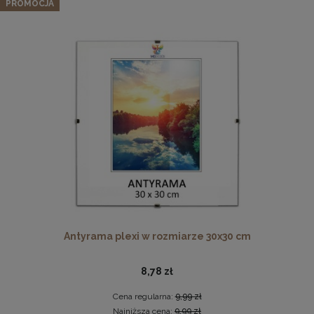
drewna
PROMOCJA
74,09 zł
Cena regularna:
77,99 zł
Najniższa cena:
77,99 zł
DO KOSZYKA
Pleksa w rozmiarze 40x40 cm plexi
10,19 zł
DO KOSZYKA
Antyrama plexi w rozmiarze 30x30 cm
8,78 zł
Cena regularna:
9,99 zł
Najniższa cena:
9,99 zł