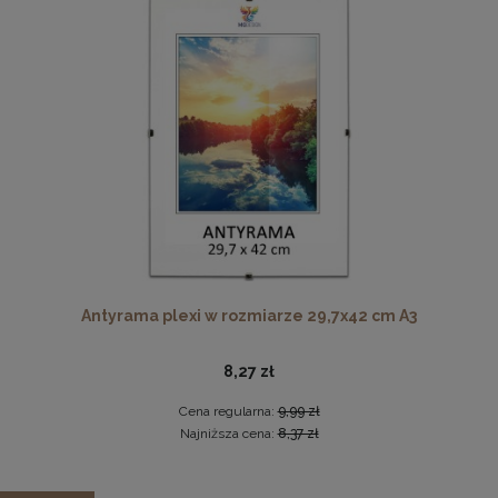
Cena regularna:
237,99 zł
Najniższa cena:
237,99 zł
DO KOSZYKA
Drewniana, frezowana ramka na zdjęcia, plakaty, obrazy w
rozmiarze 21 x 30 cm w kolorze białym
19,99 zł
DO KOSZYKA
Antyrama plexi w rozmiarze 29,7x42 cm A3
8,27 zł
Cena regularna:
9,99 zł
Najniższa cena:
8,37 zł
Zestaw 3 szt. ramek na zdjęcia 20 x 30 cm z lakierowanego