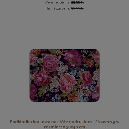
Cena regularna:
59,99 zł
Najniższa cena:
59,99 zł
Nowoczesna otwierana pufa 45x160 w kolorze grafitowym
519,99 zł
DO KOSZYKA
Podkładka korkowa na stół z nadrukiem - Flowers 9 w
rozmiarze 30x40 cm