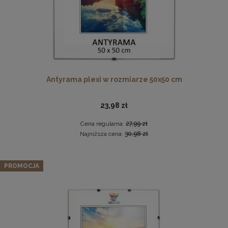
Antyrama plexi w rozmiarze 50x50 cm
23,98 zł
Drewniana, frezowana ramka na zdjęcia, plakaty, obrazy w
rozmiarze 18 x 24 cm w kolorze białym
Cena regularna:
27,99 zł
16,99 zł
Najniższa cena:
30,98 zł
DO KOSZYKA
Antyrama plexi w rozmiarze 50x50 cm
PROMOCJA
23,98 zł
Cena regularna:
27,99 zł
Najniższa cena:
30,98 zł