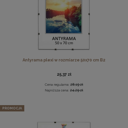
DO KOSZYKA
Antyrama plexi w rozmiarze 50x70 cm B2
Twarda podkładka korkowa z nadrukiem w rozmiarze
30x40 cm
25,37 zł
15,99 zł
Cena regularna:
28,19 zł
DO KOSZYKA
Najniższa cena:
24,29 zł
PROMOCJA