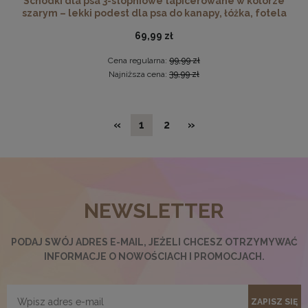
Schodki dla psa 3-stopniowe tapicerowane w kolorze
szarym – lekki podest dla psa do kanapy, łóżka, fotela
69,99 zł
Cena regularna:
99,99 zł
Najniższa cena:
39,99 zł
«
1
2
»
NEWSLETTER
Podkładka korkowa z nadrukiem, reprodukcja w
rozmiarze 30x40 cm- Jesień
15,99 zł
PODAJ SWÓJ ADRES E-MAIL, JEŻELI CHCESZ OTRZYMYWAĆ
INFORMACJE O NOWOŚCIACH I PROMOCJACH.
DO KOSZYKA
ZAPISZ SIĘ