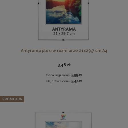
Twarda podkładka korkowa z nadrukiem w rozmiarze
Antyrama plexi w rozmiarze 21x29,7 cm A4
30x40 cm - Golden Florals
15,99 zł
3,48 zł
DO KOSZYKA
Cena regularna:
3,99 zł
Najniższa cena:
3,47 zł
Zestaw 3 szt. ramek na zdjęcia 100 x 140 cm zielonych, z
naturalnego drewna
PROMOCJA
968,99 zł
Cena regularna:
1 019,99 zł
Najniższa cena:
1 019,99 zł