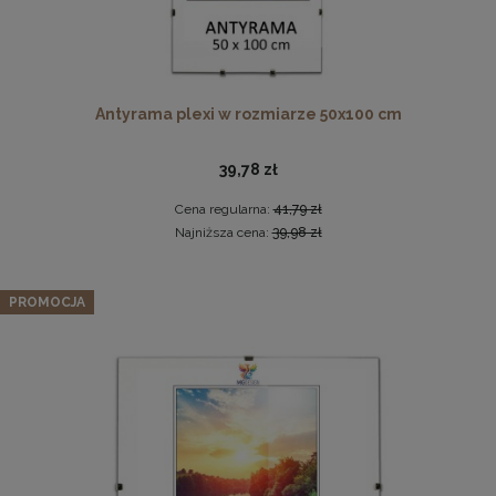
Antyrama plexi w rozmiarze 50x100 cm
39,78 zł
Cena regularna:
41,79 zł
Komplet 5 sztuk zawieszek, krokodylków do ramki
Najniższa cena:
39,98 zł
2,29 zł
Antyrama plexi w rozmiarze 50x70 cm B2
PROMOCJA
DO KOSZYKA
25,37 zł
Cena regularna:
28,19 zł
Najniższa cena:
24,29 zł
DO KOSZYKA