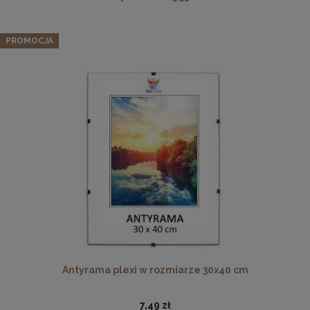
Zestaw 3 szt. ramek na zdjęcia 100 x 140 cm czarnych, z
naturalnego drewna
PROMOCJA
968,99 zł
Cena regularna:
1 019,99 zł
Najniższa cena:
1 019,99 zł
DO KOSZYKA
Antyrama plexi w rozmiarze 61x91,5 cm
38,98 zł
DO KOSZYKA
Antyrama plexi w rozmiarze 30x40 cm
7,49 zł