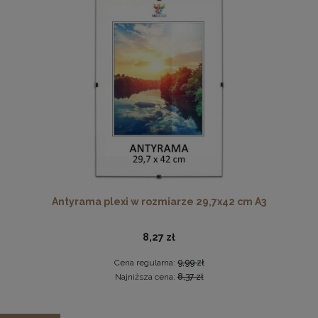
Cena regularna:
59,99 zł
Najniższa cena:
59,99 zł
DO KOSZYKA
Pleksa w rozmiarze 40x40 cm plexi
10,19 zł
DO KOSZYKA
Antyrama plexi w rozmiarze 29,7x42 cm A3
8,27 zł
Cena regularna:
9,99 zł
Najniższa cena:
8,37 zł
Sofa LIVIA Muszelka w kolorze bordowym z pikowanym