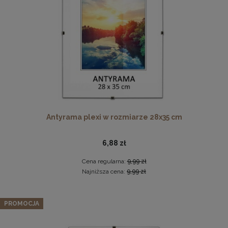
DO KOSZYKA
Drewniana, frezowana ramka na zdjęcia, plakaty, obrazy w
rozmiarze 21 x 30 cm w kolorze białym
19,99 zł
Antyrama plexi w rozmiarze 28x35 cm
DO KOSZYKA
6,88 zł
Cena regularna:
9,99 zł
Najniższa cena:
9,99 zł
Panel ścienny 120 x 30 cm tapicerowany 3D Wezgłowie
RIVIERA w kolorze popiel
PROMOCJA
49,99 zł