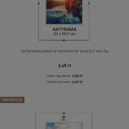
Płyta HDF w rozmiarze 70x100 cm
Antyrama plexi w rozmiarze 21x29,7 cm A4
16,49 zł
3,48 zł
DO KOSZYKA
Cena regularna:
3,99 zł
Najniższa cena:
3,47 zł
Zestaw 3 szt. ramek na zdjęcia 35 x 100 cm zielonych, z
naturalnego drewna
PROMOCJA
329,64 zł
Cena regularna:
346,99 zł
Najniższa cena:
346,99 zł