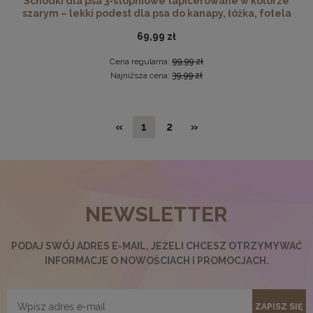
Schodki dla psa 3-stopniowe tapicerowane w kolorze
szarym – lekki podest dla psa do kanapy, łóżka, fotela
69,99 zł
Cena regularna:
99,99 zł
Najniższa cena:
39,99 zł
«
1
2
»
Ramka na zdjęcia 30x30 cm, drewniana w kolorze żółtym
NEWSLETTER
19,99 zł
DO KOSZYKA
PODAJ SWÓJ ADRES E-MAIL, JEŻELI CHCESZ OTRZYMYWAĆ
INFORMACJE O NOWOŚCIACH I PROMOCJACH.
ZAPISZ SIĘ