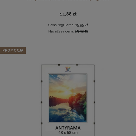
14,88 zł
Cena regularna:
15,95 zł
Najniższa cena:
15,92 zł
Zestaw 3 szt. ramek na zdjęcia 48 x 68,3 cm żółtych, z
PROMOCJA
naturalnego drewna
Drewniana, frezowana ramka na zdjęcia, plakaty, obrazy w
237,49 zł
rozmiarze 30 x 40 cm w kolorze białym
Cena regularna:
249,99 zł
28,99 zł
Najniższa cena:
249,99 zł
DO KOSZYKA
DO KOSZYKA