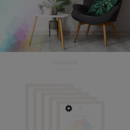
Panel ścienny 60 x 15 cm tapicerowany 3D Wezgłowie w
kolorze granatowym
16,99 zł
PROMOCJE
DO KOSZYKA