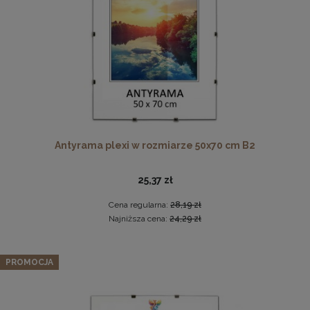
DO KOSZYKA
Antyrama plexi w rozmiarze 50x70 cm B2
Ramka na zdjęcia A4 21 x 29,7 cm pomarańczowa, z
naturalnego drewna
25,37 zł
17,99 zł
Cena regularna:
28,19 zł
DO KOSZYKA
Najniższa cena:
24,29 zł
PROMOCJA