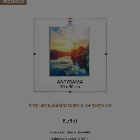
oparciem i złotymi nogami
PROMOCJA
1 439,99 zł
Cena regularna:
1 799,99 zł
Najniższa cena:
1 439,99 zł
DO KOSZYKA
Antyrama plexi w rozmiarze 70x100 cm
46,99 zł
DO KOSZYKA
Antyrama plexi w rozmiarze 30x30 cm
8,78 zł
Cena regularna:
9,99 zł
Najniższa cena:
9,99 zł