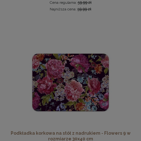
Cena regularna:
59,99 zł
Najniższa cena:
59,99 zł
Ramka na zdjęcia A4 21 x 29,7 cm żółta, z naturalnego
drewna
17,99 zł
DO KOSZYKA
Podkładka korkowa na stół z nadrukiem - Flowers 9 w
rozmiarze 30x40 cm