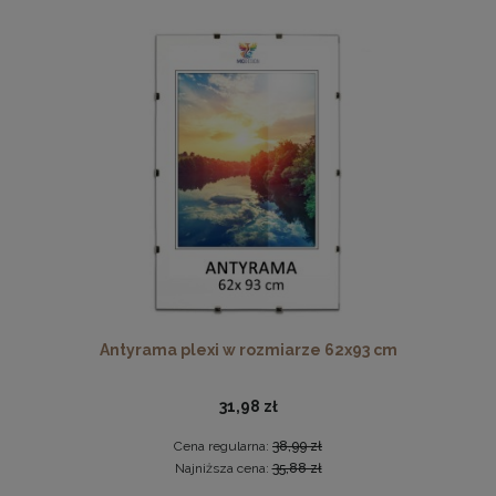
Ramka na zdjęcia A4 21 x 29,7 cm różowa, z naturalnego
drewna
17,99 zł
DO KOSZYKA
Antyrama plexi w rozmiarze 62x93 cm
31,98 zł
Cena regularna:
38,99 zł
Najniższa cena:
35,88 zł