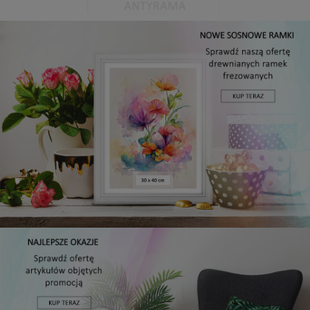
Antyrama plexi w rozmiarze 21x29,7 cm A4
3,48 zł
Cena regularna:
3,99 zł
Najniższa cena:
3,47 zł
DO KOSZYKA