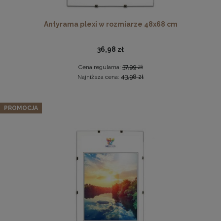
Antyrama plexi w rozmiarze 48x68 cm
36,98 zł
Cena regularna:
37,99 zł
Najniższa cena:
43,98 zł
Drewniana, frezowana ramka na zdjęcia, plakaty, obrazy w
Zestaw 3 szt. ramek na zdjęcia 50 x 100 cm turkusowych, z
rozmiarze 15 x 21 cm w kolorze białym
PROMOCJA
naturalnego drewna
14,99 zł
349,12 zł
DO KOSZYKA
Cena regularna:
367,49 zł
Najniższa cena:
367,49 zł
DO KOSZYKA