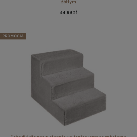
żółtym
44,99 zł
PROMOCJA
Płyta HDF w rozmiarze 100x140 cm
32,99 zł
DO KOSZYKA