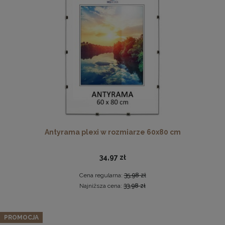
Wzorniki próbnik tkanin Riviera/Davis 10 kolorów
Antyrama plexi w rozmiarze 60x80 cm
8,00 zł
DO KOSZYKA
34,97 zł
Cena regularna:
35,98 zł
Najniższa cena:
33,98 zł
PROMOCJA