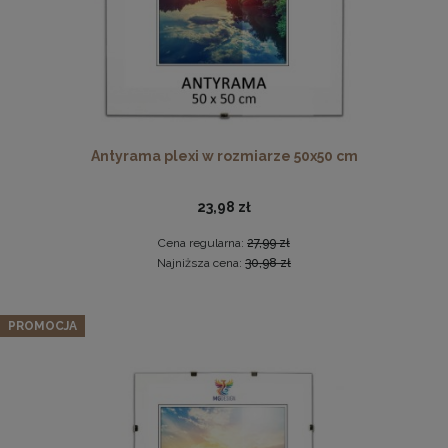
Antyrama plexi w rozmiarze 50x50 cm
23,98 zł
Ramka na zdjęcia 48 x 68 cm czarna, z naturalnego
drewna
Cena regularna:
27,99 zł
54,99 zł
Najniższa cena:
30,98 zł
DO KOSZYKA
Zestaw 3 szt. ramek na zdjęcia 35 x 80 cm turkusowych, z
PROMOCJA
naturalnego drewna
271,69 zł
Cena regularna:
285,99 zł
Najniższa cena:
285,99 zł