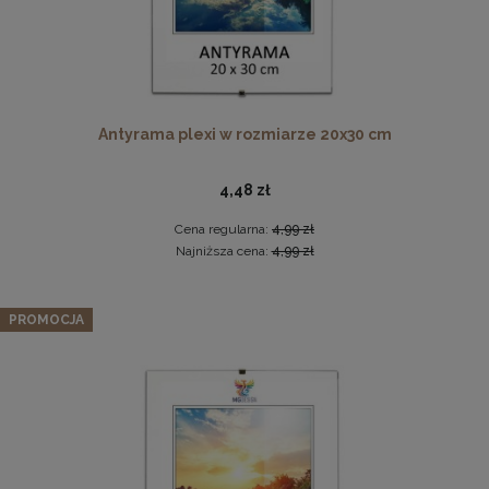
Antyrama plexi w rozmiarze 20x30 cm
Pleksa w rozmiarze 70x100 cm plexi
4,48 zł
28,99 zł
Cena regularna:
4,99 zł
Najniższa cena:
4,99 zł
DO KOSZYKA
Zestaw 3 szt. ramek na zdjęcia 50 x 50 cm żółtych, z
naturalnego drewna
PROMOCJA
225,62 zł
Cena regularna:
237,49 zł
Najniższa cena:
237,49 zł
DO KOSZYKA