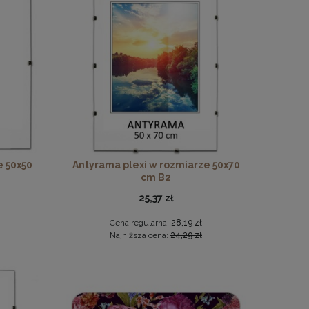
 drewna
e 50x50
Antyrama plexi w rozmiarze 50x70
cm B2
25,37 zł
Cena regularna:
28,19 zł
Najniższa cena:
24,29 zł