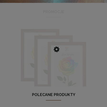
PROMOCJE
Antyrama plexi w rozmiarze 21x29,7 cm A4
3,48 zł
Cena regularna:
3,99 zł
Najniższa cena:
3,47 zł
DO KOSZYKA
POLECANE PRODUKTY
 3 szt. ramek na zdjęcia 20 x 30 cm brązowych, z naturalnego