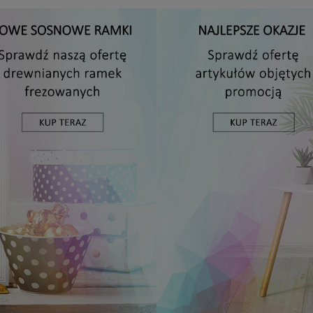
Antyrama plexi w rozmiarze 15x20 cm
5,49 zł
DO KOSZYKA