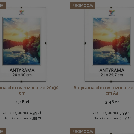
JA
PROMOCJA
74,09 zł
Cena regularna:
77,99 zł
Najniższa cena:
77,99 zł
DO KOSZYKA
Płyta HDF w rozmiarze 50x50 cm
6,49 zł
DO KOSZYKA
ma plexi w rozmiarze 20x30
Antyrama plexi w rozmiarze
cm
cm A4
4,48 zł
3,48 zł
Cena regularna:
4,99 zł
Cena regularna:
3,99 zł
Najniższa cena:
4,99 zł
Najniższa cena:
3,47 zł
JA
PROMOCJA