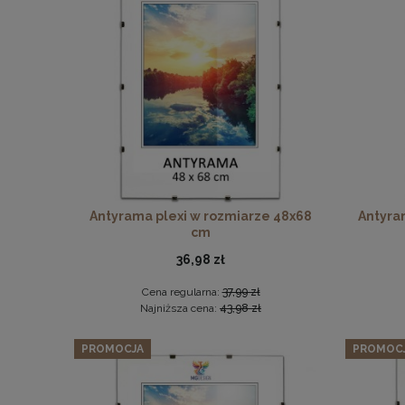
Zestaw
Antyrama plexi w rozmiarze 48x68
Antyra
cm
36,98 zł
Cena regularna:
37,99 zł
Najniższa cena:
43,98 zł
PROMOCJA
PROMOC