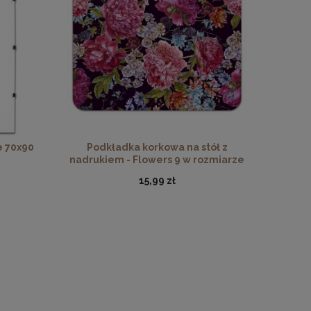
 Florals
ego drewna
e 70x90
Podkładka korkowa na stół z
nadrukiem - Flowers 9 w rozmiarze
30x40 cm
15,99 zł