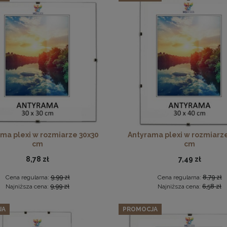
Zestaw 3 szt. antyram w rozmiarze 48 x 68 cm
109,24 zł
Cena regularna:
114,99 zł
Antyrama plexi w rozmiarze 70x100 cm
Najniższa cena:
114,99 zł
DO KOSZYKA
46,99 zł
DO KOSZYKA
ma plexi w rozmiarze 30x30
Antyrama plexi w rozmiarz
cm
cm
8,78 zł
7,49 zł
Cena regularna:
9,99 zł
Cena regularna:
8,79 zł
Najniższa cena:
9,99 zł
Najniższa cena:
6,58 zł
JA
PROMOCJA