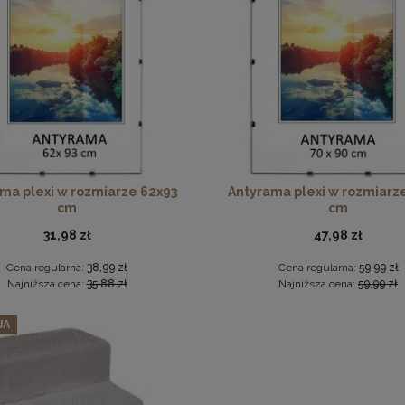
podkładka korkowa z nadrukiem w rozmiarze 30x40 cm - Golden
szt. ramek na zdjęcia 20 x 30 cm pomarańczowych, z naturaln
15,99 zł
74,09 zł
ma plexi w rozmiarze 62x93
Antyrama plexi w rozmiarz
cm
cm
DO KOSZYKA
Cena regularna:
77,99 zł
Najniższa cena:
77,99 zł
31,98 zł
47,98 zł
DO KOSZYKA
Cena regularna:
38,99 zł
Cena regularna:
59,99 zł
Najniższa cena:
35,88 zł
Najniższa cena:
59,99 zł
JA