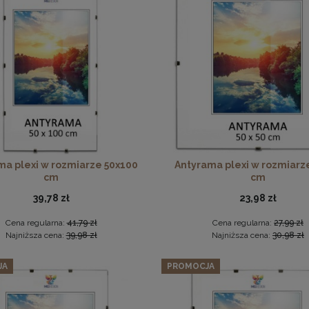
 3 szt. ramek na zdjęcia 35 x 80 cm brązowych, z naturalnego
Ramka na zdjęcia 20x30 cm, drewniana w kolorze brązowym
271,69 zł
Cena regularna:
285,99 zł
18,99 zł
Najniższa cena:
285,99 zł
DO KOSZYKA
DO KOSZYKA
ma plexi w rozmiarze 50x100
Antyrama plexi w rozmiarz
cm
cm
39,78 zł
23,98 zł
Cena regularna:
41,79 zł
Cena regularna:
27,99 zł
Najniższa cena:
39,98 zł
Najniższa cena:
30,98 zł
JA
PROMOCJA