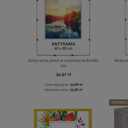
Twarda 
Zestaw 3 
Antyrama plexi w rozmiarze 60x80
Antyra
cm
34,97 zł
Cena regularna:
35,98 zł
Najniższa cena:
33,98 zł
PROMOC