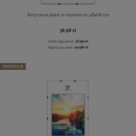
Antyrama plexi w rozmiarze 48x68 cm
36,98 zł
Cena regularna:
37,99 zł
Najniższa cena:
43,98 zł
Komplet 5 sztuk zawieszek, krokodylków do ramki
Zestaw 3 szt. ramek na zdjęcia 15 x 23 cm białych, z
PROMOCJA
naturalnego drewna
2,29 zł
66,97 zł
DO KOSZYKA
Cena regularna:
70,49 zł
Najniższa cena:
70,49 zł
DO KOSZYKA