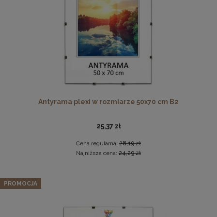
DO KOSZYKA
Antyrama plexi w rozmiarze 50x70 cm B2
Zielone schodki dla psa, kota 2w1 - rozkładana rampa,
pufa, podest
25,37 zł
279,99 zł
Cena regularna:
28,19 zł
DO KOSZYKA
Najniższa cena:
24,29 zł
PROMOCJA