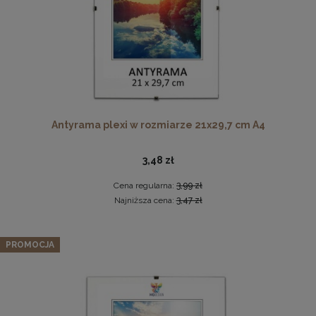
Pleksa w rozmiarze 40x40 cm plexi
10,19 zł
Antyrama plexi w rozmiarze 21x29,7 cm A4
DO KOSZYKA
3,48 zł
Cena regularna:
3,99 zł
Najniższa cena:
3,47 zł
Zestaw 3 szt. ramek na zdjęcia 45 x 60 cm z lakierowanego
drewna
PROMOCJA
271,69 zł
Cena regularna:
285,99 zł
Najniższa cena:
285,99 zł