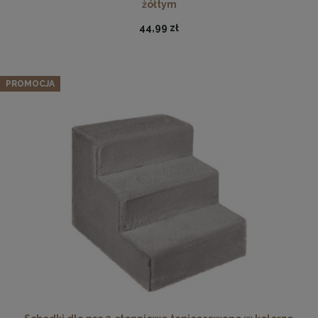
żółtym
44,99 zł
PROMOCJA
Ramka na zdjęcia 15 x 20 cm czerwona, z naturalnego
drewna
14,49 zł
DO KOSZYKA