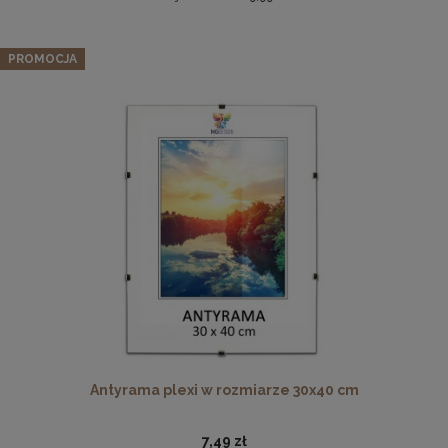
Zestaw 10 szt. ramek na zdjęcia 13 x 18 cm żółtych, z
naturalnego drewna
PROMOCJA
126,34 zł
Cena regularna:
132,99 zł
Najniższa cena:
132,99 zł
DO KOSZYKA
Drewniana, frezowana ramka na zdjęcia, plakaty, obrazy w
rozmiarze 30 x 40 cm w kolorze białym
28,99 zł
DO KOSZYKA
Antyrama plexi w rozmiarze 30x40 cm
7,49 zł