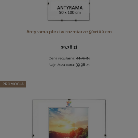
Antyrama plexi w rozmiarze 50x100 cm
39,78 zł
Cena regularna:
41,79 zł
Drewniana ramka, rama na zdjęcia, obrazy w rozmiarze
Najniższa cena:
39,98 zł
50x100 cm, brązowa
44,99 zł
Zestaw 10 szt. ramek na zdjęcia 13 x 18 cm brązowych, z
PROMOCJA
naturalnego drewna
DO KOSZYKA
126,34 zł
Cena regularna:
132,99 zł
Najniższa cena:
132,99 zł
DO KOSZYKA