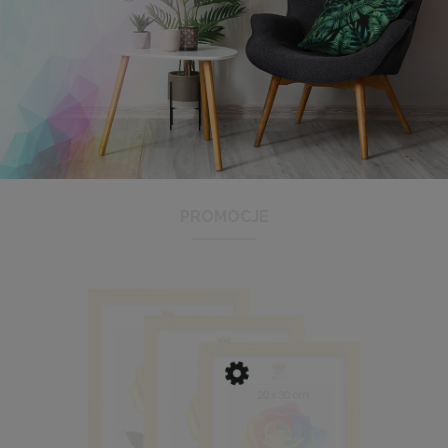
Ramka na zdjęcia 15x23 cm, drewniana w kolorze
naturalnego drewna
13,99 zł
DO KOSZYKA
PROMOCJE