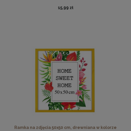
15,99 zł
Antyrama plexi w rozmiarze 50x70 cm B2
25,37 zł
Cena regularna:
28,19 zł
Najniższa cena:
24,29 zł
DO KOSZYKA
Ramka na zdjęcia 50x50 cm, drewniana w kolorze