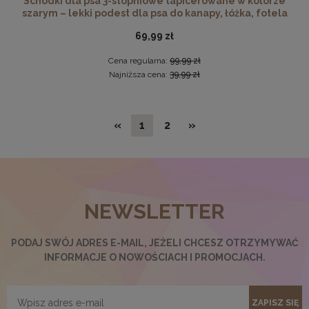
Schodki dla psa 3-stopniowe tapicerowane w kolorze
szarym – lekki podest dla psa do kanapy, łóżka, fotela
69,99 zł
Cena regularna:
99,99 zł
Najniższa cena:
39,99 zł
«
1
2
»
NEWSLETTER
Potykacz reklamowy z opalanego drewna - składana
tablica kredowa w rozmiarze 50x90 cm
89,99 zł
PODAJ SWÓJ ADRES E-MAIL, JEŻELI CHCESZ OTRZYMYWAĆ
INFORMACJE O NOWOŚCIACH I PROMOCJACH.
DO KOSZYKA
ZAPISZ SIĘ