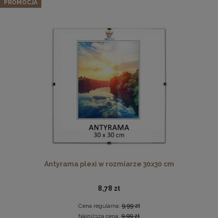
naturalnego drewna
PROMOCJA
213,27 zł
Cena regularna:
224,49 zł
Najniższa cena:
224,49 zł
DO KOSZYKA
Drewniana, frezowana ramka na zdjęcia, plakaty, obrazy w
rozmiarze 21 x 30 cm w kolorze białym
19,99 zł
DO KOSZYKA
Antyrama plexi w rozmiarze 30x30 cm
8,78 zł
Cena regularna:
9,99 zł
Najniższa cena:
9,99 zł