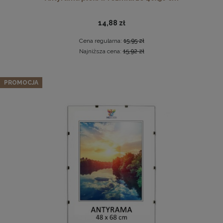
14,88 zł
Cena regularna:
15,95 zł
Najniższa cena:
15,92 zł
Panel ścienny 90 x 15 cm tapicerowany 3D Wezgłowie w
PROMOCJA
kolorze brązowym
Komplet 3szt. stalowych zawieszek do ramek, obrazów i
22,99 zł
luster w złotym kolorze-30x48mm
Cena regularna:
26,99 zł
2,29 zł
Najniższa cena:
26,99 zł
DO KOSZYKA
DO KOSZYKA