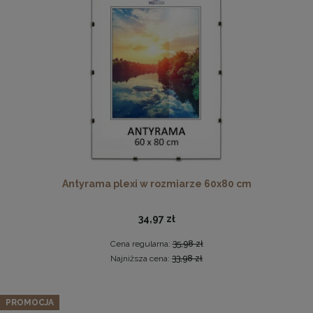
Ramka na zdjęcia A4 21 x 29,7 cm żółta, z naturalnego
drewna
Antyrama plexi w rozmiarze 60x80 cm
17,99 zł
DO KOSZYKA
34,97 zł
Cena regularna:
35,98 zł
Najniższa cena:
33,98 zł
PROMOCJA