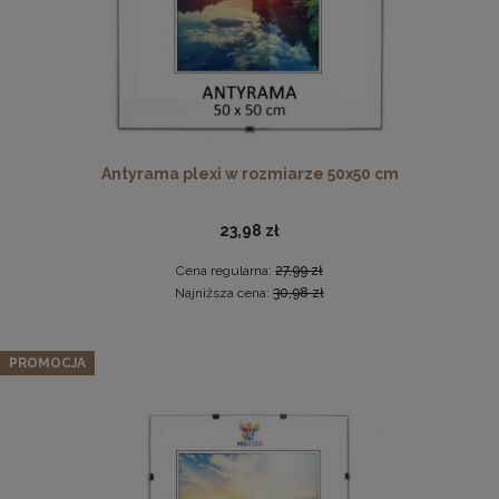
Antyrama plexi w rozmiarze 50x50 cm
23,98 zł
Ramka na zdjęcia 30x60 cm, drewniana w kolorze czarnym
Cena regularna:
27,99 zł
49,99 zł
Najniższa cena:
30,98 zł
DO KOSZYKA
Zestaw 3 szt. ramek na zdjęcia 30 x 30 cm z naturalnego
PROMOCJA
drewna
128,72 zł
Cena regularna:
135,49 zł
Najniższa cena:
135,49 zł