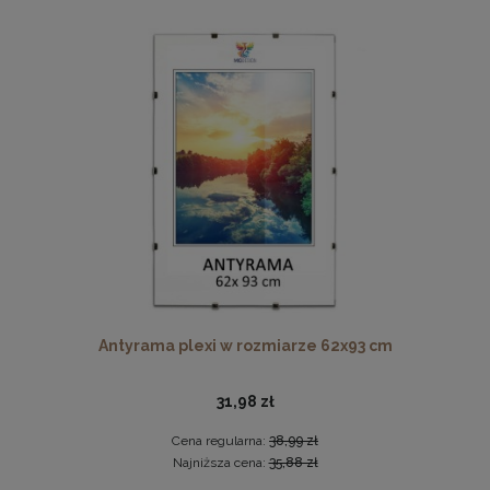
Ramka na zdjęcia A4 21 x 29,7 cm zielona, z naturalnego
drewna
17,99 zł
DO KOSZYKA
Antyrama plexi w rozmiarze 62x93 cm
31,98 zł
Cena regularna:
38,99 zł
Najniższa cena:
35,88 zł