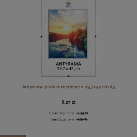
Cena regularna:
243,99 zł
Najniższa cena:
243,99 zł
DO KOSZYKA
Antyrama plexi w rozmiarze 70x100 cm
46,99 zł
DO KOSZYKA
Antyrama plexi w rozmiarze 29,7x42 cm A3
8,27 zł
Cena regularna:
9,99 zł
Najniższa cena:
8,37 zł
Zestaw 3 szt. ramek na zdjęcia 48 x 68 cm turkusowych, z