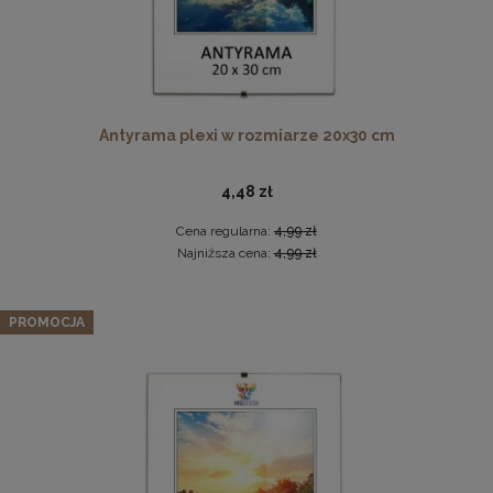
Płyta HDF w rozmiarze 70x100 cm
Antyrama plexi w rozmiarze 20x30 cm
16,49 zł
4,48 zł
DO KOSZYKA
Cena regularna:
4,99 zł
Najniższa cena:
4,99 zł
Okrągła pufa z przeszyciami LIVIA w kolorze szarym –
siedzisko z tkaniny welurowej
PROMOCJA
159,99 zł
Cena regularna:
199,99 zł
Najniższa cena:
159,99 zł
DO KOSZYKA