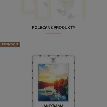
Komplet 5 sztuk klipsów do antyram
POLECANE PRODUKTY
Zestaw 3 szt. ramek na zdjęcia 20 x 30 cm żółtych, z
2,29 zł
naturalnego drewna
DO KOSZYKA
PROMOCJA
74,09 zł
Cena regularna:
77,99 zł
Najniższa cena:
77,99 zł
DO KOSZYKA