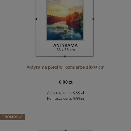
DO KOSZYKA
Antyrama plexi w rozmiarze 21x29,7 cm A4
3,48 zł
Cena regularna:
3,99 zł
Najniższa cena:
3,47 zł
Antyrama plexi w rozmiarze 28x35 cm
DO KOSZYKA
6,88 zł
Cena regularna:
9,99 zł
Najniższa cena:
9,99 zł
Zestaw 5 szt. ramek na zdjęcia 35 x 50 cm turkusowych, z
naturalnego drewna
PROMOCJA
231,79 zł