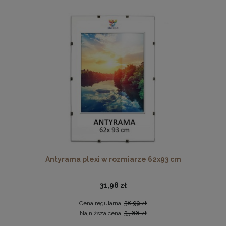
Twarda podkładka korkowa z nadrukiem w rozmiarze
30x40 cm - Cat 2
Antyrama plexi w rozmiarze 62x93 cm
15,99 zł
DO KOSZYKA
31,98 zł
Cena regularna:
38,99 zł
Najniższa cena:
35,88 zł