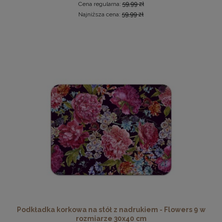
Cena regularna:
59,99 zł
Najniższa cena:
59,99 zł
Nowoczesna otwierana pufa 45x160 w kolorze grafitowym
519,99 zł
DO KOSZYKA
Podkładka korkowa na stół z nadrukiem - Flowers 9 w
rozmiarze 30x40 cm