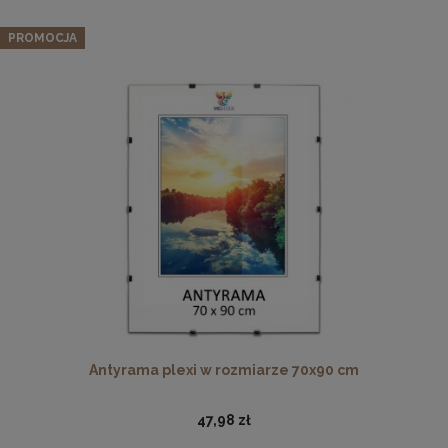
PROMOCJA
Ramka na zdjęcia 35 x 50 cm czarna, z naturalnego drewna
37,99 zł
DO KOSZYKA
Antyrama plexi w rozmiarze 70x90 cm
47,98 zł