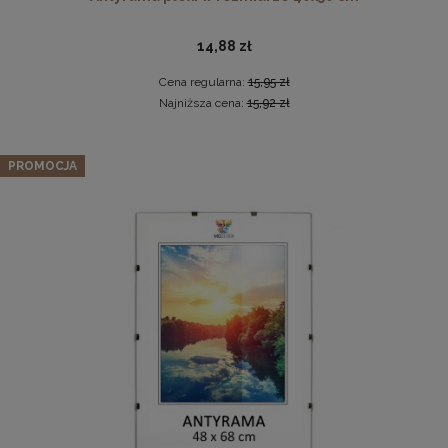
14,88 zł
Cena regularna:
15,95 zł
Najniższa cena:
15,92 zł
Zestaw LIVIA: sofa, fotel muszelka i pufa w kolorze żółtym
PROMOCJA
Drewniana, frezowana ramka na zdjęcia, plakaty, obrazy w
2 559,99 zł
rozmiarze 30 x 40 cm w kolorze białym
Cena regularna:
3 199,99 zł
28,99 zł
Najniższa cena:
2 559,99 zł
DO KOSZYKA
DO KOSZYKA