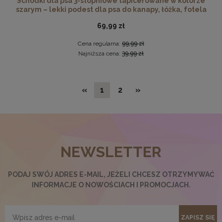
Schodki dla psa 3-stopniowe tapicerowane w kolorze
szarym – lekki podest dla psa do kanapy, łóżka, fotela
69,99 zł
Cena regularna:
99,99 zł
Najniższa cena:
39,99 zł
«
1
2
»
NEWSLETTER
Podkładka korkowa z nadrukiem, reprodukcja w
rozmiarze 30x40 cm- Jesień
15,99 zł
PODAJ SWÓJ ADRES E-MAIL, JEŻELI CHCESZ OTRZYMYWAĆ
INFORMACJE O NOWOŚCIACH I PROMOCJACH.
DO KOSZYKA
ZAPISZ SIĘ