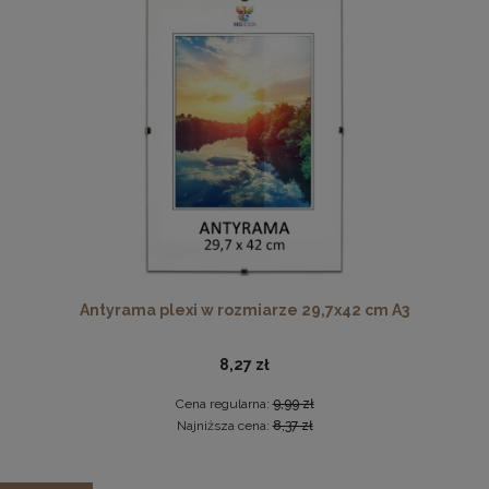
Cena regularna:
179,99 zł
Najniższa cena:
179,99 zł
DO KOSZYKA
Drewniana, frezowana ramka na zdjęcia, plakaty, obrazy w
rozmiarze 21 x 30 cm w kolorze białym
19,99 zł
DO KOSZYKA
Antyrama plexi w rozmiarze 29,7x42 cm A3
8,27 zł
Cena regularna:
9,99 zł
Najniższa cena:
8,37 zł
Zestaw 3 szt. ramek na zdjęcia 61 x 91,5 cm z