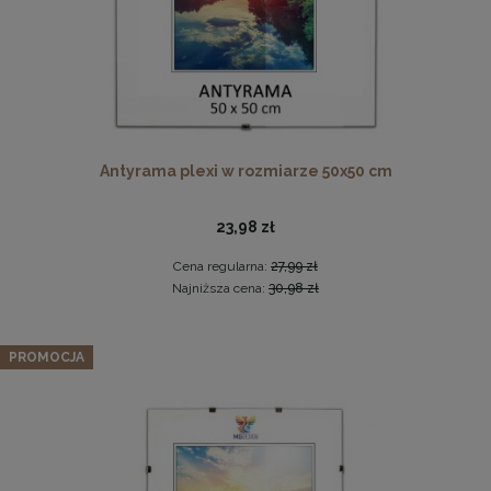
Antyrama plexi w rozmiarze 50x50 cm
23,98 zł
Drewniana, frezowana ramka na zdjęcia, plakaty, obrazy w
rozmiarze 18 x 24 cm w kolorze białym
Cena regularna:
27,99 zł
16,99 zł
Najniższa cena:
30,98 zł
DO KOSZYKA
Zestaw 10 szt. ramek na zdjęcia 15 x 20 cm z
PROMOCJA
lakierowanego drewna
96,42 zł
Cena regularna:
101,49 zł
Najniższa cena:
101,49 zł