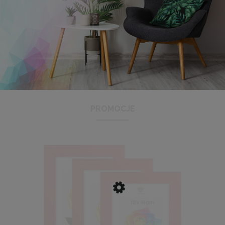
Antyrama plexi w rozmiarze 21x29,7 cm A4
3,48 zł
Cena regularna:
3,99 zł
Najniższa cena:
3,47 zł
PROMOCJE
DO KOSZYKA