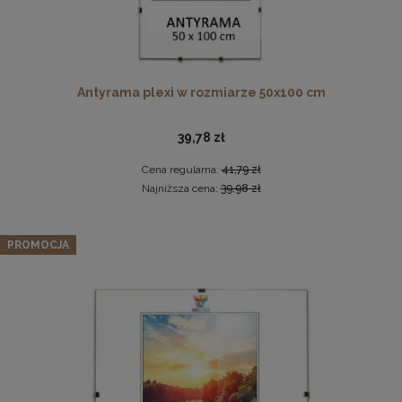
Antyrama plexi w rozmiarze 50x100 cm
39,78 zł
Cena regularna:
41,79 zł
Drewniana, frezowana ramka na zdjęcia, plakaty, obrazy w
Najniższa cena:
39,98 zł
rozmiarze 15 x 21 cm w kolorze białym
14,99 zł
Schodki dla psa 3-stopniowe tapicerowane w kolorze
PROMOCJA
ciemnopomarańczowym – lekki podest dla psa do kanapy,
DO KOSZYKA
łóżka, fotela
69,99 zł
Cena regularna:
99,99 zł
Najniższa cena:
39,99 zł
DO KOSZYKA