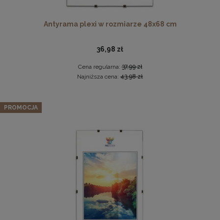
Antyrama plexi w rozmiarze 48x68 cm
36,98 zł
Cena regularna:
37,99 zł
Najniższa cena:
43,98 zł
Ramka na zdjęcia 48 x 68,3 cm biała, z naturalnego drewna
Zestaw 5 szt. ramek na zdjęcia 30 x 45 cm czerwonych, z
PROMOCJA
naturalnego drewna
60,99 zł
226,09 zł
DO KOSZYKA
Cena regularna:
237,99 zł
Najniższa cena:
237,99 zł
DO KOSZYKA