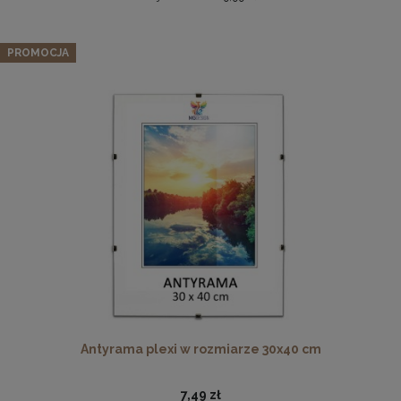
Zestaw 3 szt. antyram w rozmiarze 50 x 100 cm
PROMOCJA
102,12 zł
Cena regularna:
107,49 zł
Najniższa cena:
107,49 zł
DO KOSZYKA
Komplet 3szt. stalowych zawieszek do ramek, obrazów i
luster w złotym kolorze-30x48mm
2,29 zł
DO KOSZYKA
Antyrama plexi w rozmiarze 30x40 cm
7,49 zł