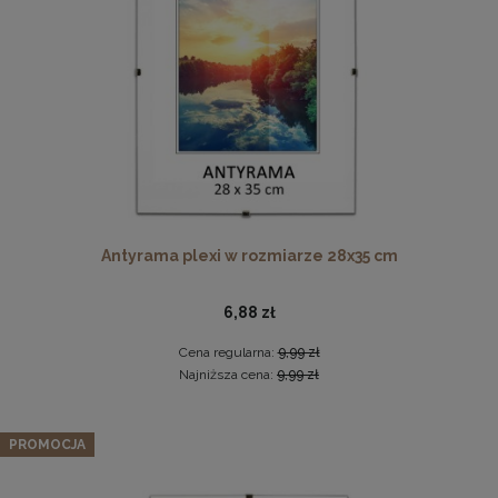
DO KOSZYKA
Ramka na zdjęcia 15x23 cm, drewniana w kolorze
naturalnego drewna
13,99 zł
Antyrama plexi w rozmiarze 28x35 cm
DO KOSZYKA
6,88 zł
Cena regularna:
9,99 zł
Najniższa cena:
9,99 zł
Zestaw 5 szt. ramek na zdjęcia 30 x 40 cm z naturalnego
drewna
PROMOCJA
170,99 zł