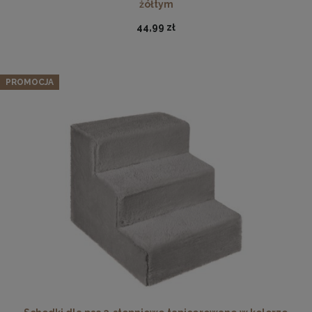
żółtym
44,99 zł
PROMOCJA
Ramka na zdjęcia 48 x 68 cm czarna, z naturalnego
drewna
54,99 zł
DO KOSZYKA