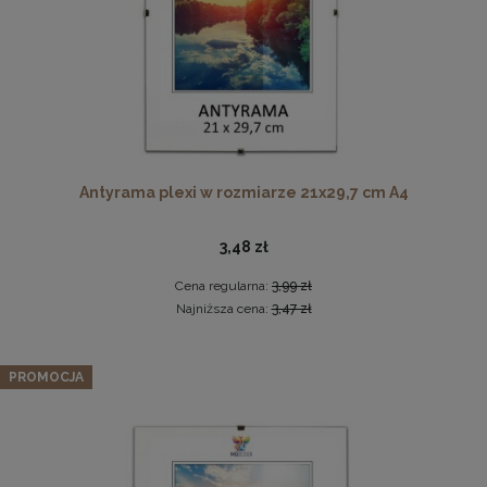
Twarda podkładka korkowa z nadrukiem w rozmiarze
Antyrama plexi w rozmiarze 21x29,7 cm A4
30x40 cm - Golden Florals
15,99 zł
3,48 zł
DO KOSZYKA
Cena regularna:
3,99 zł
Najniższa cena:
3,47 zł
Zestaw 3 szt. antyram w rozmiarze 30 x 40 cm
PROMOCJA
27,07 zł
Cena regularna:
28,49 zł
Najniższa cena:
28,49 zł