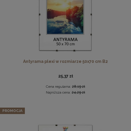
DO KOSZYKA
Antyrama plexi w rozmiarze 50x70 cm B2
Twarda podkładka korkowa z nadrukiem w rozmiarze
30x40 cm
25,37 zł
15,99 zł
Cena regularna:
28,19 zł
DO KOSZYKA
Najniższa cena:
24,29 zł
PROMOCJA