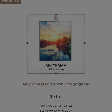
lakierowanego drewna
PROMOCJA
306,84 zł
Cena regularna:
322,99 zł
Najniższa cena:
322,99 zł
DO KOSZYKA
Pleksa w rozmiarze 40x40 cm plexi
10,19 zł
DO KOSZYKA
Antyrama plexi w rozmiarze 30x30 cm
8,78 zł
Cena regularna:
9,99 zł
Najniższa cena:
9,99 zł