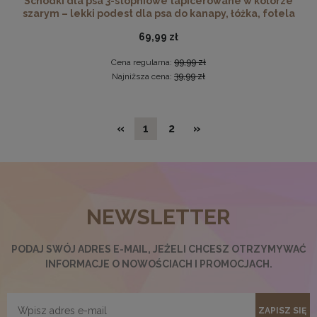
Schodki dla psa 3-stopniowe tapicerowane w kolorze
szarym – lekki podest dla psa do kanapy, łóżka, fotela
69,99 zł
Cena regularna:
99,99 zł
Najniższa cena:
39,99 zł
«
1
2
»
NEWSLETTER
Potykacz reklamowy z opalanego drewna - składana
tablica kredowa w rozmiarze 50x90 cm
89,99 zł
PODAJ SWÓJ ADRES E-MAIL, JEŻELI CHCESZ OTRZYMYWAĆ
INFORMACJE O NOWOŚCIACH I PROMOCJACH.
DO KOSZYKA
ZAPISZ SIĘ