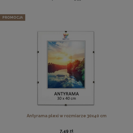
Zestaw 5 szt. ramek na zdjęcia 40 x 40 cm z lakierowanego
drewna
PROMOCJA
303,99 zł
Cena regularna:
319,99 zł
Najniższa cena:
319,99 zł
DO KOSZYKA
Drewniana, frezowana ramka na zdjęcia, plakaty, obrazy w
rozmiarze 30 x 40 cm w kolorze białym
28,99 zł
DO KOSZYKA
Antyrama plexi w rozmiarze 30x40 cm
7,49 zł