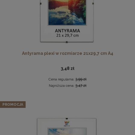
Pleksa w rozmiarze 40x40 cm plexi
10,19 zł
Antyrama plexi w rozmiarze 21x29,7 cm A4
DO KOSZYKA
3,48 zł
Cena regularna:
3,99 zł
Najniższa cena:
3,47 zł
Zestaw 10 szt. antyram w rozmiarze 24 x 30 cm
PROMOCJA
39,89 zł
Cena regularna:
41,99 zł
Najniższa cena:
41,99 zł