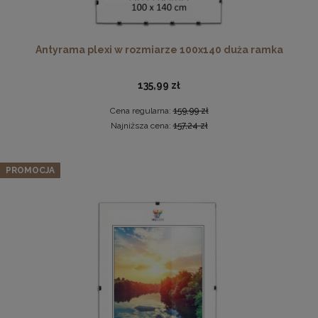
Antyrama plexi w rozmiarze 100x140 duża ramka
Pleksa w rozmiarze 70x100 cm plexi
135,99 zł
28,99 zł
Cena regularna:
159,99 zł
Najniższa cena:
157,24 zł
DO KOSZYKA
Zestaw 5 szt. ramek na zdjęcia 28 x 35 cm
pomarańczowych, z naturalnego drewna
PROMOCJA
182,39 zł
Cena regularna:
191,99 zł
Najniższa cena:
191,99 zł
DO KOSZYKA