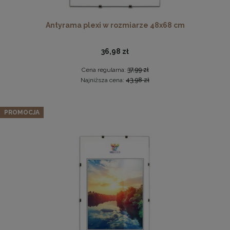
Antyrama plexi w rozmiarze 48x68 cm
36,98 zł
Cena regularna:
37,99 zł
Najniższa cena:
43,98 zł
Komplet 5 sztuk zawieszek, krokodylków do ramki
Panel ścienny 90 x 15 cm tapicerowany 3D Wezgłowie w
PROMOCJA
kolorze granatowym
2,29 zł
22,99 zł
DO KOSZYKA
Cena regularna:
26,99 zł
Najniższa cena:
26,99 zł
DO KOSZYKA