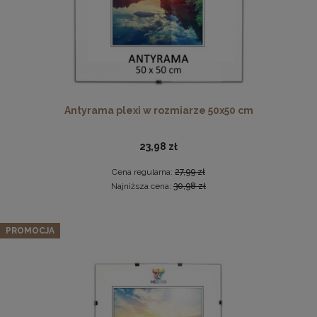
Antyrama plexi w rozmiarze 50x50 cm
23,98 zł
Ramka na zdjęcia 30x60 cm, drewniana w kolorze czarnym
Cena regularna:
27,99 zł
49,99 zł
Najniższa cena:
30,98 zł
DO KOSZYKA
Fotel LIVIA Muszelka w kolorze czarnym ze złotymi
PROMOCJA
nogami i pikowanym oparciem
959,99 zł
Cena regularna:
1 199,99 zł
Najniższa cena:
959,99 zł