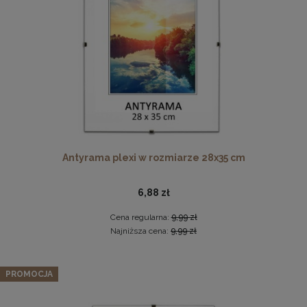
DO KOSZYKA
Antyrama plexi w rozmiarze 21x29,7 cm A4
3,48 zł
Cena regularna:
3,99 zł
Najniższa cena:
3,47 zł
Antyrama plexi w rozmiarze 28x35 cm
DO KOSZYKA
6,88 zł
Cena regularna:
9,99 zł
Najniższa cena:
9,99 zł
Zestaw 5 szt. ramek na zdjęcia 40 x 50 cm żółtych, z
naturalnego drewna
PROMOCJA
243,19 zł