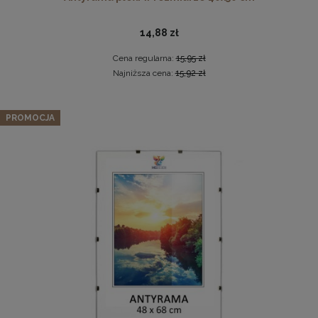
14,88 zł
Cena regularna:
15,95 zł
Najniższa cena:
15,92 zł
Sofa LIVIA Muszelka w kolorze zielonym z pikowanym
PROMOCJA
oparciem i złotymi nogami
Komplet 3szt. stalowych zawieszek do ramek, obrazów i
1 439,99 zł
luster w złotym kolorze-30x48mm
Cena regularna:
1 799,99 zł
2,29 zł
Najniższa cena:
1 439,99 zł
DO KOSZYKA
DO KOSZYKA