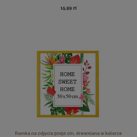
15,99 zł
Antyrama plexi w rozmiarze 50x70 cm B2
25,37 zł
Cena regularna:
28,19 zł
Najniższa cena:
24,29 zł
DO KOSZYKA
Ramka na zdjęcia 50x50 cm, drewniana w kolorze