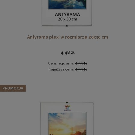
Płyta HDF w rozmiarze 70x100 cm
Antyrama plexi w rozmiarze 20x30 cm
16,49 zł
4,48 zł
DO KOSZYKA
Cena regularna:
4,99 zł
Najniższa cena:
4,99 zł
Zestaw 3 szt. ramek na zdjęcia 100 x 140 cm szarych, z
naturalnego drewna
PROMOCJA
968,99 zł
Cena regularna:
1 019,99 zł
Najniższa cena:
1 019,99 zł
DO KOSZYKA