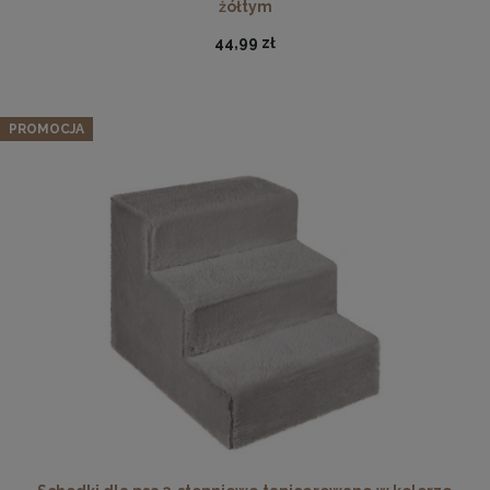
żółtym
44,99 zł
PROMOCJA
Ramka na zdjęcia 15 x 20 cm czerwona, z naturalnego
drewna
14,49 zł
DO KOSZYKA