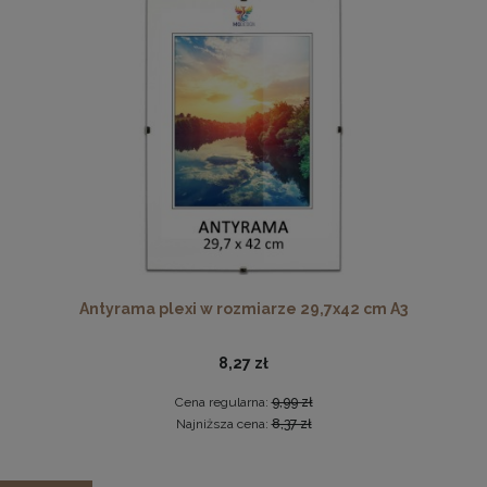
Cena regularna:
255,99 zł
Najniższa cena:
255,99 zł
DO KOSZYKA
Antyrama plexi w rozmiarze 70x100 cm
46,99 zł
DO KOSZYKA
Antyrama plexi w rozmiarze 29,7x42 cm A3
8,27 zł
Cena regularna:
9,99 zł
Najniższa cena:
8,37 zł
Zestaw 3 szt. ramek na zdjęcia 20 x 25 cm żółtych, z