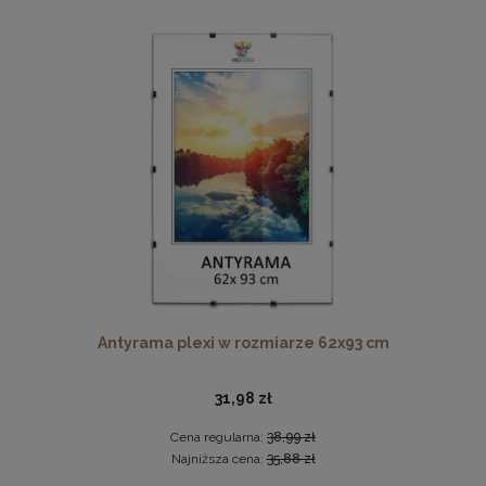
Ramka na zdjęcia A4 21 x 29,7 cm zielona, z naturalnego
drewna
17,99 zł
DO KOSZYKA
Antyrama plexi w rozmiarze 62x93 cm
31,98 zł
Cena regularna:
38,99 zł
Najniższa cena:
35,88 zł