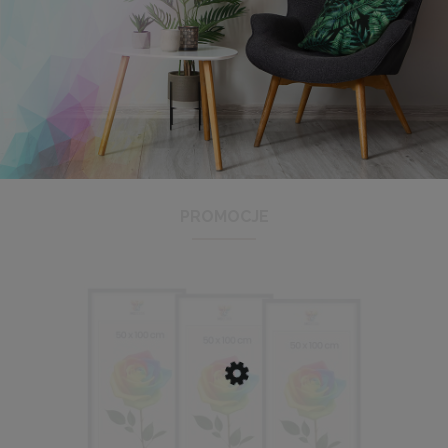
Ramka na zdjęcia 15x23 cm, drewniana w kolorze
naturalnego drewna
13,99 zł
DO KOSZYKA
PROMOCJE