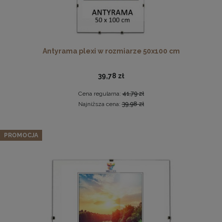
Antyrama plexi w rozmiarze 50x100 cm
39,78 zł
Cena regularna:
41,79 zł
Drewniana ramka, rama na zdjęcia, obrazy w rozmiarze
Najniższa cena:
39,98 zł
50x100 cm, brązowa
44,99 zł
Zestaw 3 szt. ramek na zdjęcia 50 x 60 cm
PROMOCJA
pomarańczowych, z naturalnego drewna
DO KOSZYKA
186,67 zł
Cena regularna:
196,49 zł
Najniższa cena:
196,49 zł
DO KOSZYKA