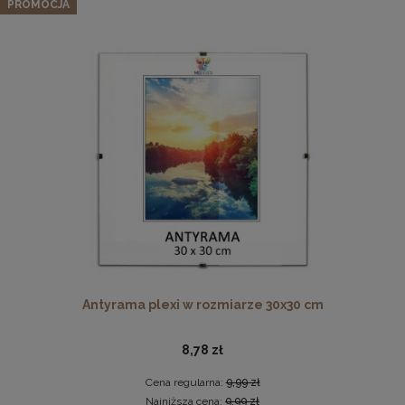
naturalnego drewna
PROMOCJA
85,97 zł
Cena regularna:
90,49 zł
Najniższa cena:
90,49 zł
DO KOSZYKA
Drewniana, frezowana ramka na zdjęcia, plakaty, obrazy w
rozmiarze 21 x 30 cm w kolorze białym
19,99 zł
DO KOSZYKA
Antyrama plexi w rozmiarze 30x30 cm
8,78 zł
Cena regularna:
9,99 zł
Najniższa cena:
9,99 zł