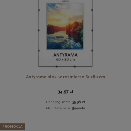
Ramka na zdjęcia A4 21 x 29,7 cm żółta, z naturalnego
drewna
Antyrama plexi w rozmiarze 60x80 cm
17,99 zł
DO KOSZYKA
34,97 zł
Cena regularna:
35,98 zł
Najniższa cena:
33,98 zł
PROMOCJA