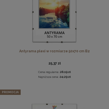
DO KOSZYKA
Antyrama plexi w rozmiarze 50x70 cm B2
Zielone schodki dla psa, kota 2w1 - rozkładana rampa,
pufa, podest
25,37 zł
279,99 zł
Cena regularna:
28,19 zł
DO KOSZYKA
Najniższa cena:
24,29 zł
PROMOCJA