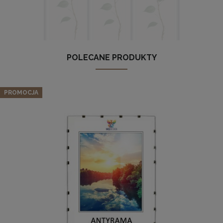
Komplet 5 sztuk klipsów do antyram
POLECANE PRODUKTY
Zestaw 3 szt. ramek na zdjęcia 50 x 100 cm szarych, z
2,29 zł
naturalnego drewna
DO KOSZYKA
PROMOCJA
349,12 zł
Cena regularna:
367,49 zł
Najniższa cena:
367,49 zł
DO KOSZYKA