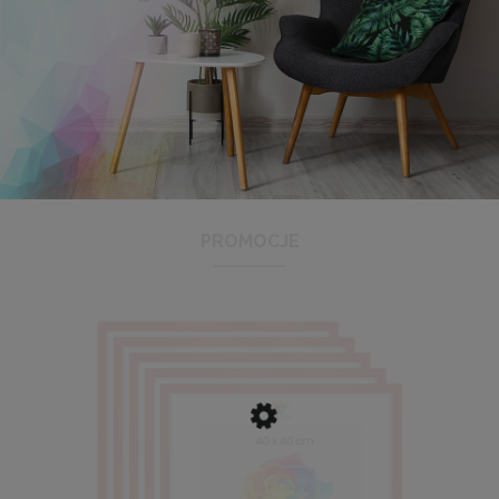
Antyrama plexi w rozmiarze 21x29,7 cm A4
3,48 zł
Cena regularna:
3,99 zł
Najniższa cena:
3,47 zł
PROMOCJE
DO KOSZYKA