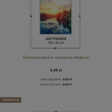
DO KOSZYKA
Ramka na zdjęcia 15x23 cm, drewniana w kolorze
naturalnego drewna
13,99 zł
Antyrama plexi w rozmiarze 28x35 cm
DO KOSZYKA
6,88 zł
Cena regularna:
9,99 zł
Najniższa cena:
9,99 zł
Zestaw 3 szt. ramek na zdjęcia 15 x 20 cm zielonych, z
naturalnego drewna
PROMOCJA
56,99 zł