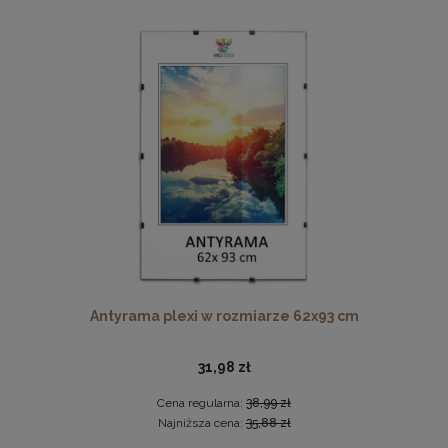
Ramka na zdjęcia 30x60 cm, drewniana w kolorze czarnym
49,99 zł
DO KOSZYKA
Antyrama plexi w rozmiarze 62x93 cm
31,98 zł
Cena regularna:
38,99 zł
Najniższa cena:
35,88 zł