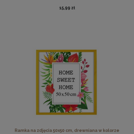
15,99 zł
Zdobiona ornamentowa rama na obrazy o wymiarach
50x70 cm w kolorze złotym MAKÓWKA
164,99 zł
DO KOSZYKA
Ramka na zdjęcia 50x50 cm, drewniana w kolorze