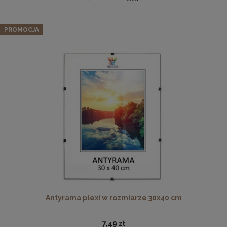
Zestaw 3 szt. ramek na zdjęcia 20 x 50 cm z lakierowanego
drewna
PROMOCJA
96,89 zł
Cena regularna:
101,99 zł
Najniższa cena:
101,99 zł
DO KOSZYKA
Pleksa w rozmiarze 40x40 cm plexi
10,19 zł
DO KOSZYKA
Antyrama plexi w rozmiarze 30x40 cm
7,49 zł