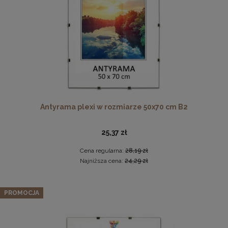
DO KOSZYKA
Antyrama plexi w rozmiarze 50x70 cm B2
Drewniana ramka, rama na zdjęcia, obrazy w rozmiarze
50x100 cm, brązowa
25,37 zł
44,99 zł
Cena regularna:
28,19 zł
DO KOSZYKA
Najniższa cena:
24,29 zł
PROMOCJA