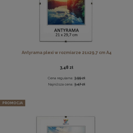
Twarda podkładka korkowa z nadrukiem w rozmiarze
Antyrama plexi w rozmiarze 21x29,7 cm A4
30x40 cm - Golden Florals
15,99 zł
3,48 zł
DO KOSZYKA
Cena regularna:
3,99 zł
Najniższa cena:
3,47 zł
Zestaw 3 szt. ramek na zdjęcia 50 x 140 cm
pomarańczowych, z naturalnego drewna
PROMOCJA
407,07 zł
Cena regularna:
428,49 zł
Najniższa cena:
428,49 zł