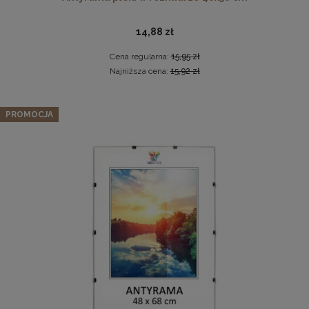
14,88 zł
Cena regularna:
15,95 zł
Najniższa cena:
15,92 zł
Zestaw 10 szt. antyram w rozmiarze 15 x 20 cm
PROMOCJA
Ramka na zdjęcia 48 x 68,3 cm biała, z naturalnego drewna
23,27 zł
Cena regularna:
24,49 zł
60,99 zł
Najniższa cena:
24,49 zł
DO KOSZYKA
DO KOSZYKA