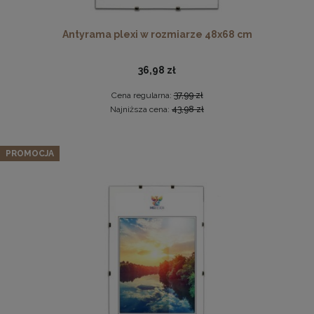
Antyrama plexi w rozmiarze 48x68 cm
36,98 zł
Cena regularna:
37,99 zł
Najniższa cena:
43,98 zł
Drewniana, frezowana ramka na zdjęcia, plakaty, obrazy w
Zestaw 5 szt. ramek na zdjęcia 40 x 50 cm turkusowych, z
rozmiarze 15 x 21 cm w kolorze białym
PROMOCJA
naturalnego drewna
14,99 zł
243,19 zł
DO KOSZYKA
Cena regularna:
255,99 zł
Najniższa cena:
255,99 zł
DO KOSZYKA