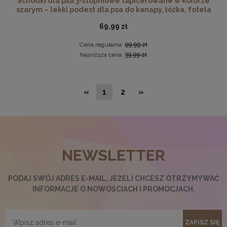
Schodki dla psa 3-stopniowe tapicerowane w kolorze
szarym – lekki podest dla psa do kanapy, łóżka, fotela
69,99 zł
Cena regularna:
99,99 zł
Najniższa cena:
39,99 zł
«
1
2
»
Płyta HDF w rozmiarze 100x140 cm
NEWSLETTER
32,99 zł
DO KOSZYKA
PODAJ SWÓJ ADRES E-MAIL, JEŻELI CHCESZ OTRZYMYWAĆ
INFORMACJE O NOWOŚCIACH I PROMOCJACH.
ZAPISZ SIĘ