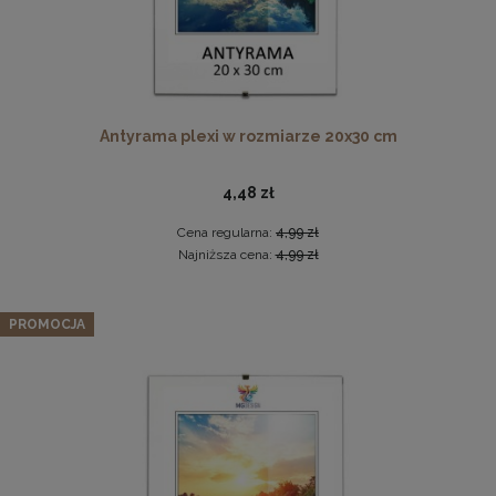
Antyrama plexi w rozmiarze 20x30 cm
Antyrama plexi w rozmiarze 70x100 cm
4,48 zł
46,99 zł
Cena regularna:
4,99 zł
Najniższa cena:
4,99 zł
DO KOSZYKA
Panel ścienny 120 x 30 cm tapicerowany 3D Wezgłowie
RIVIERA w kolorze granatowym
PROMOCJA
49,99 zł
Cena regularna:
59,99 zł
Najniższa cena:
59,99 zł
DO KOSZYKA