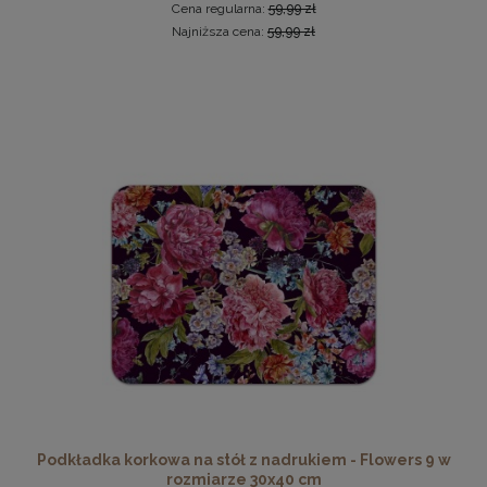
Cena regularna:
59,99 zł
Najniższa cena:
59,99 zł
Wzorniki próbnik tkanin Riviera/Davis 10 kolorów
8,00 zł
DO KOSZYKA
Podkładka korkowa na stół z nadrukiem - Flowers 9 w
rozmiarze 30x40 cm