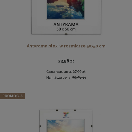
Antyrama plexi w rozmiarze 50x50 cm
23,98 zł
Komplet 3szt. stalowych zawieszek do ramek, obrazów i
luster w złotym kolorze-30x48mm
Cena regularna:
27,99 zł
2,29 zł
Najniższa cena:
30,98 zł
DO KOSZYKA
Zestaw 3 szt. antyram w rozmiarze 70 x 100 cm
PROMOCJA
116,37 zł
Cena regularna:
122,49 zł
Najniższa cena:
122,49 zł