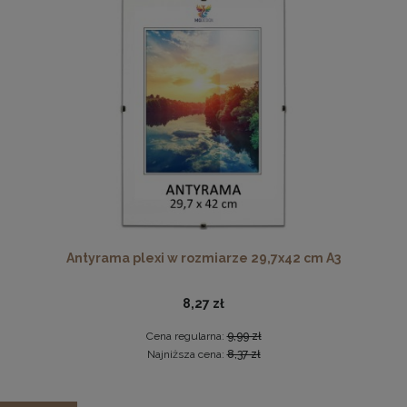
Cena regularna:
59,99 zł
Najniższa cena:
59,99 zł
DO KOSZYKA
Płyta HDF w rozmiarze 70x100 cm
16,49 zł
DO KOSZYKA
Antyrama plexi w rozmiarze 29,7x42 cm A3
8,27 zł
Cena regularna:
9,99 zł
Najniższa cena:
8,37 zł
Zestaw 3 szt. antyram w rozmiarze 62 x 93 cm