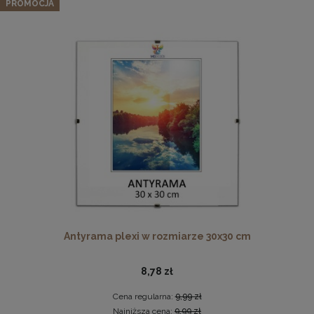
PROMOCJA
104,02 zł
Cena regularna:
109,49 zł
Najniższa cena:
109,49 zł
DO KOSZYKA
Drewniana, frezowana ramka na zdjęcia, plakaty, obrazy w
rozmiarze 21 x 30 cm w kolorze białym
19,99 zł
DO KOSZYKA
Antyrama plexi w rozmiarze 30x30 cm
8,78 zł
Cena regularna:
9,99 zł
Najniższa cena:
9,99 zł