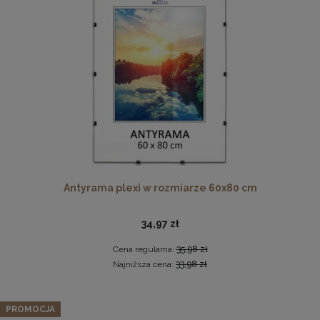
Nowoczesna otwierana pufa 45x90 w kolorze
musztardowym
Antyrama plexi w rozmiarze 60x80 cm
299,99 zł
DO KOSZYKA
34,97 zł
Cena regularna:
35,98 zł
Najniższa cena:
33,98 zł
PROMOCJA