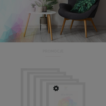
Antyrama plexi w rozmiarze 21x29,7 cm A4
3,48 zł
Cena regularna:
3,99 zł
Najniższa cena:
3,47 zł
PROMOCJE
DO KOSZYKA