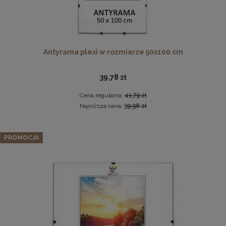
Antyrama plexi w rozmiarze 50x100 cm
39,78 zł
Cena regularna:
41,79 zł
Komplet 3szt. stalowych zawieszek do ramek, obrazów i
Najniższa cena:
39,98 zł
luster w złotym kolorze-30x48mm
2,29 zł
Zestaw 3 szt. ramek na zdjęcia 50 x 50 cm różowych, z
PROMOCJA
naturalnego drewna
DO KOSZYKA
225,62 zł
Cena regularna:
237,49 zł
Najniższa cena:
237,49 zł
DO KOSZYKA