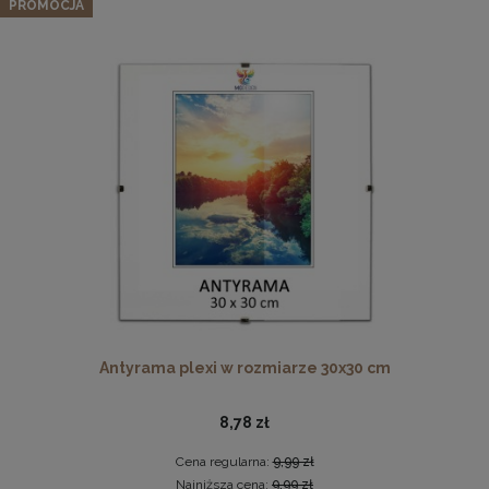
naturalnego drewna
PROMOCJA
144,39 zł
Cena regularna:
151,99 zł
Najniższa cena:
151,99 zł
DO KOSZYKA
Pleksa w rozmiarze 70x100 cm plexi
28,99 zł
DO KOSZYKA
Antyrama plexi w rozmiarze 30x30 cm
8,78 zł
Cena regularna:
9,99 zł
Najniższa cena:
9,99 zł