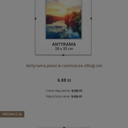
DO KOSZYKA
Ramka na zdjęcia 15x23 cm, drewniana w kolorze
naturalnego drewna
13,99 zł
Antyrama plexi w rozmiarze 28x35 cm
DO KOSZYKA
6,88 zł
Cena regularna:
9,99 zł
Najniższa cena:
9,99 zł
Fotel LIVIA Muszelka w kolorze zielonym ze złotymi
nogami i pikowanym oparciem
PROMOCJA
959,99 zł