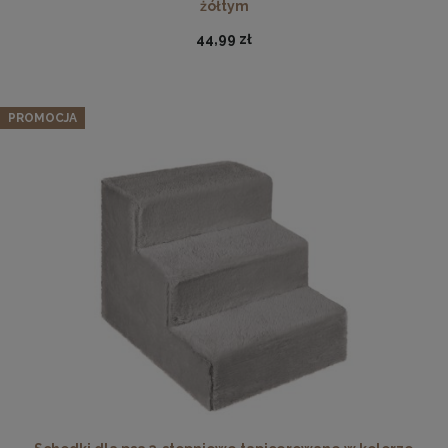
żółtym
44,99 zł
PROMOCJA
Ramka na zdjęcia A4 21 x 29,7 cm czerwona, z naturalnego
drewna
17,99 zł
DO KOSZYKA