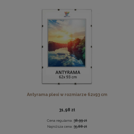
Drewniana, frezowana ramka na zdjęcia, plakaty, obrazy w
rozmiarze 15 x 21 cm w kolorze białym
14,99 zł
DO KOSZYKA
Antyrama plexi w rozmiarze 62x93 cm
31,98 zł
Cena regularna:
38,99 zł
Najniższa cena:
35,88 zł