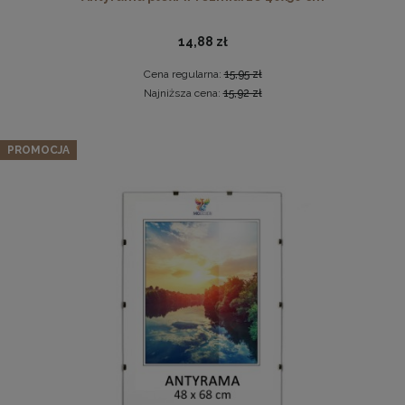
14,88 zł
Cena regularna:
15,95 zł
Najniższa cena:
15,92 zł
Panel ścienny 120 x 15 cm tapicerowany 3D Wezgłowie
PROMOCJA
LUX w kolorze grafitowy
Pleksa w rozmiarze 40x40 cm plexi
46,99 zł
Cena regularna:
51,99 zł
10,19 zł
Najniższa cena:
49,99 zł
DO KOSZYKA
DO KOSZYKA