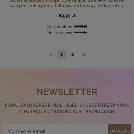
Schodki dla psa 3-stopniowe tapicerowane w kolorze
szarym – lekki podest dla psa do kanapy, łóżka, fotela
69,99 zł
Cena regularna:
99,99 zł
Najniższa cena:
39,99 zł
«
1
2
»
Ramka na zdjęcia 30 x 30 cm pomarańczowa, z naturalnego
drewna
NEWSLETTER
32,99 zł
DO KOSZYKA
PODAJ SWÓJ ADRES E-MAIL, JEŻELI CHCESZ OTRZYMYWAĆ
INFORMACJE O NOWOŚCIACH I PROMOCJACH.
ZAPISZ SIĘ