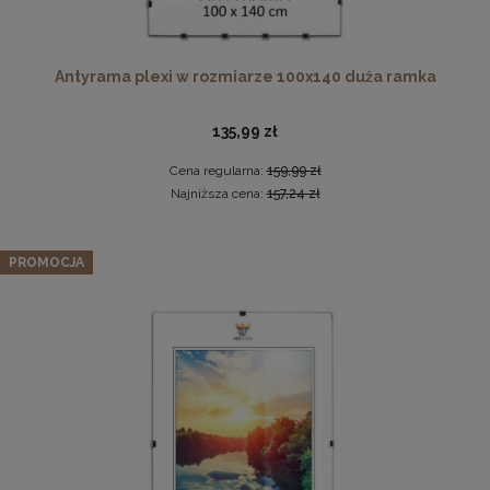
Antyrama plexi w rozmiarze 100x140 duża ramka
135,99 zł
Antyrama plexi w rozmiarze 70x100 cm
Cena regularna:
159,99 zł
Najniższa cena:
157,24 zł
Zestaw 3 szt. ramek na zdjęcia 100 x 140 cm
46,99 zł
pomarańczowych, z naturalnego drewna
DO KOSZYKA
PROMOCJA
968,99 zł
Cena regularna:
1 019,99 zł
Najniższa cena:
1 019,99 zł
DO KOSZYKA