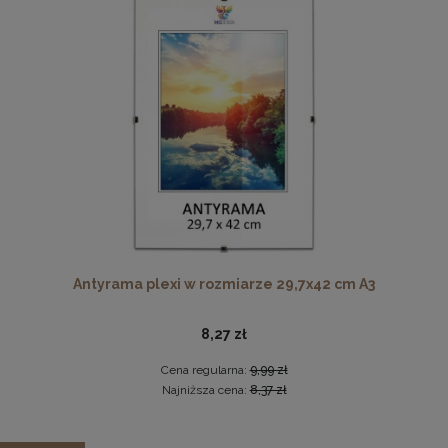
Cena regularna:
1 199,99 zł
Najniższa cena:
959,99 zł
DO KOSZYKA
Komplet 5 sztuk klipsów do antyram
2,29 zł
DO KOSZYKA
Antyrama plexi w rozmiarze 29,7x42 cm A3
8,27 zł
Cena regularna:
9,99 zł
Najniższa cena:
8,37 zł
Zestaw 3 szt. ramek na zdjęcia 30 x 45 cm różowych, z