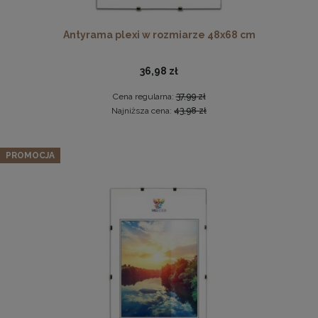
Antyrama plexi w rozmiarze 48x68 cm
36,98 zł
Cena regularna:
37,99 zł
Najniższa cena:
43,98 zł
Komplet 5 sztuk zawieszek, krokodylków do ramki
Zestaw 10 szt. ramek na zdjęcia 15 x 20 cm szarych, z
PROMOCJA
naturalnego drewna
2,29 zł
96,42 zł
DO KOSZYKA
Cena regularna:
101,49 zł
Najniższa cena:
101,49 zł
DO KOSZYKA