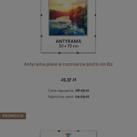
DO KOSZYKA
Antyrama plexi w rozmiarze 50x70 cm B2
Drewniana, frezowana ramka na zdjęcia, plakaty, obrazy w
rozmiarze 30 x 40 cm w kolorze białym
25,37 zł
28,99 zł
Cena regularna:
28,19 zł
DO KOSZYKA
Najniższa cena:
24,29 zł
PROMOCJA