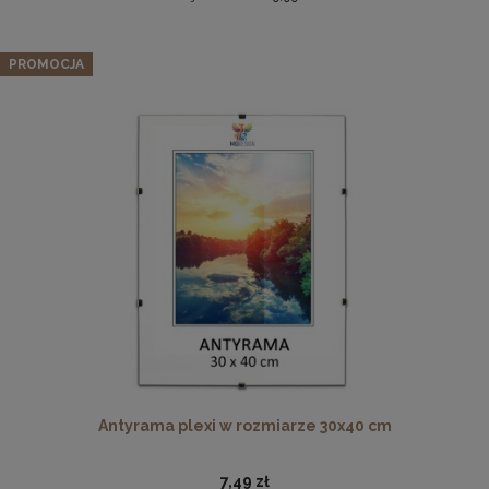
Zestaw 5 szt. ramek na zdjęcia 25 x 35 cm niebieskich, z
naturalnego drewna
PROMOCJA
134,89 zł
Cena regularna:
141,99 zł
Najniższa cena:
141,99 zł
DO KOSZYKA
Płyta HDF w rozmiarze 70x100 cm
16,49 zł
DO KOSZYKA
Antyrama plexi w rozmiarze 30x40 cm
7,49 zł