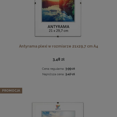
Twarda podkładka korkowa z nadrukiem w rozmiarze
Antyrama plexi w rozmiarze 21x29,7 cm A4
30x40 cm - Golden Florals
15,99 zł
3,48 zł
DO KOSZYKA
Cena regularna:
3,99 zł
Najniższa cena:
3,47 zł
Zestaw 10 szt. ramek na zdjęcia 15 x 20 cm zielonych, z
naturalnego drewna
PROMOCJA
96,42 zł
Cena regularna:
101,49 zł
Najniższa cena:
101,49 zł