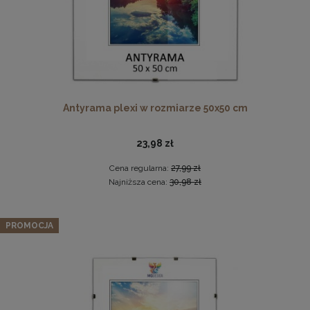
Antyrama plexi w rozmiarze 50x50 cm
23,98 zł
Drewniana ramka, rama na zdjęcia, obrazy w rozmiarze
50x100 cm, brązowa
Cena regularna:
27,99 zł
44,99 zł
Najniższa cena:
30,98 zł
DO KOSZYKA
Zestaw 5 szt. ramek na zdjęcia 30 x 60 cm białych, z
PROMOCJA
naturalnego drewna
286,89 zł
Cena regularna:
301,99 zł
Najniższa cena:
301,99 zł