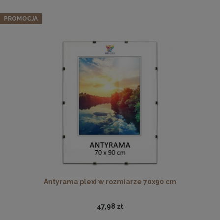
PROMOCJA
Drewniana, frezowana ramka na zdjęcia, plakaty, obrazy w
rozmiarze 18 x 24 cm w kolorze białym
16,99 zł
DO KOSZYKA
Antyrama plexi w rozmiarze 70x90 cm
47,98 zł