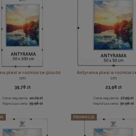
Zestaw 3 szt. antyram w rozmiarze B2 50 x 70 cm
Ramka na zdjęcia 20x30 cm, drewniana w kolorze brązowym
66,97 zł
Cena regularna:
70,49 zł
18,99 zł
Najniższa cena:
70,49 zł
DO KOSZYKA
DO KOSZYKA
ma plexi w rozmiarze 50x100
Antyrama plexi w rozmiarz
cm
cm
39,78 zł
23,98 zł
Cena regularna:
41,79 zł
Cena regularna:
27,99 zł
Najniższa cena:
39,98 zł
Najniższa cena:
30,98 zł
JA
PROMOCJA