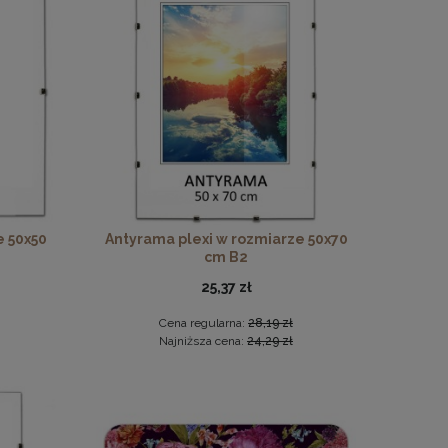
e 50x50
Antyrama plexi w rozmiarze 50x70
cm B2
25,37 zł
Cena regularna:
28,19 zł
Najniższa cena:
24,29 zł