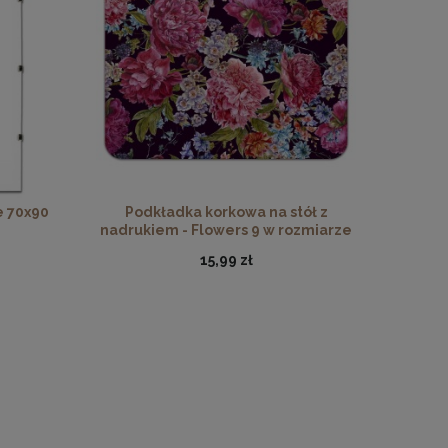
ewna
drewna
e 70x90
Podkładka korkowa na stół z
nadrukiem - Flowers 9 w rozmiarze
30x40 cm
15,99 zł