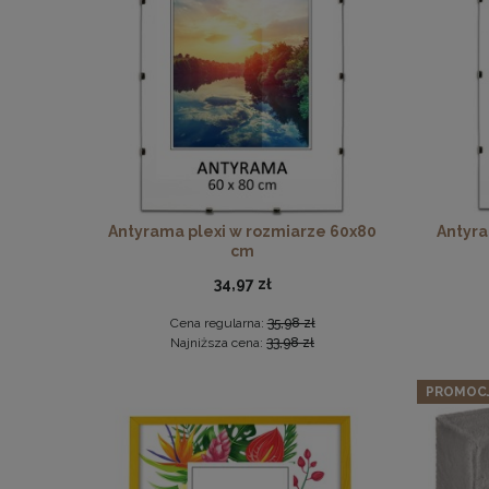
Ram
Zesta
Antyrama plexi w rozmiarze 60x80
Antyra
cm
34,97 zł
Cena regularna:
35,98 zł
Najniższa cena:
33,98 zł
PROMOC