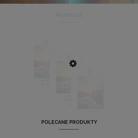
PROMOCJE
Antyrama plexi w rozmiarze 21x29,7 cm A4
3,48 zł
Cena regularna:
3,99 zł
Najniższa cena:
3,47 zł
DO KOSZYKA
POLECANE PRODUKTY
Zestaw 3 szt. antyram w rozmiarze 30 x 40 cm