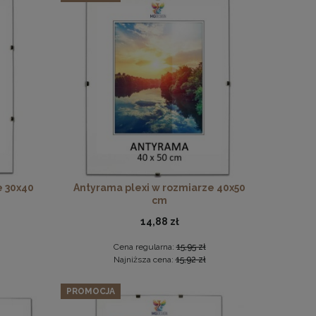
o drewna
e 30x40
Antyrama plexi w rozmiarze 40x50
cm
14,88 zł
Cena regularna:
15,95 zł
Najniższa cena:
15,92 zł
PROMOCJA