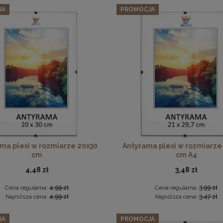
JA
PROMOCJA
27,07 zł
Cena regularna:
28,49 zł
Najniższa cena:
28,49 zł
DO KOSZYKA
Płyta HDF w rozmiarze 50x50 cm
6,49 zł
DO KOSZYKA
ma plexi w rozmiarze 20x30
Antyrama plexi w rozmiarze
cm
cm A4
4,48 zł
3,48 zł
Cena regularna:
4,99 zł
Cena regularna:
3,99 zł
Najniższa cena:
4,99 zł
Najniższa cena:
3,47 zł
JA
PROMOCJA