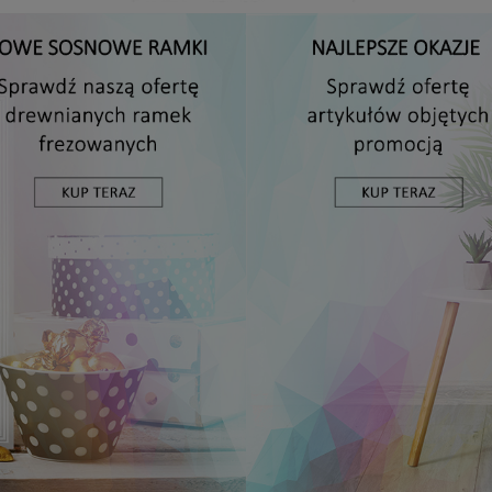
Antyrama plexi w rozmiarze 15x20 cm
5,49 zł
DO KOSZYKA