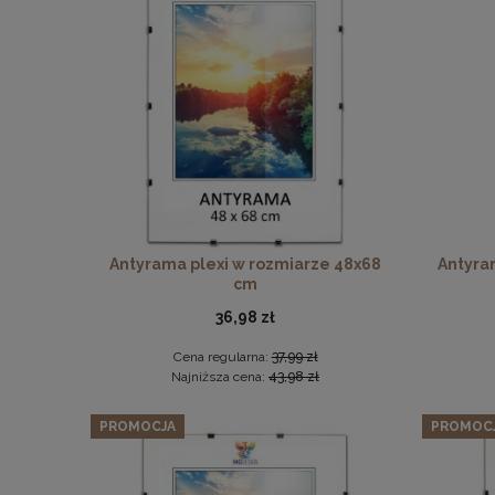
Antyrama plexi w rozmiarze 48x68
Antyra
cm
36,98 zł
Cena regularna:
37,99 zł
Najniższa cena:
43,98 zł
PROMOCJA
PROMOC