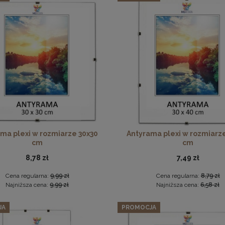
5 szt. ramek na zdjęcia 28 x 35 cm turkusowych, z naturalneg
182,39 zł
Cena regularna:
191,99 zł
Antyrama plexi w rozmiarze 70x100 cm
Najniższa cena:
191,99 zł
DO KOSZYKA
46,99 zł
DO KOSZYKA
ma plexi w rozmiarze 30x30
Antyrama plexi w rozmiarz
cm
cm
8,78 zł
7,49 zł
Cena regularna:
9,99 zł
Cena regularna:
8,79 zł
Najniższa cena:
9,99 zł
Najniższa cena:
6,58 zł
JA
PROMOCJA