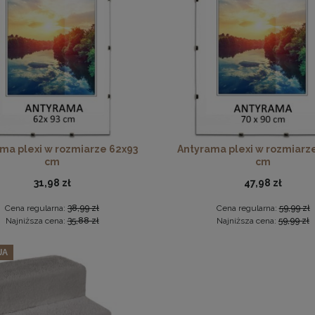
ka na zdjęcia 15x23 cm, drewniana w kolorze naturalnego dr
w 5 szt. ramek na zdjęcia 40 x 60 cm zielonych, z naturalnego 
13,99 zł
250,79 zł
ma plexi w rozmiarze 62x93
Antyrama plexi w rozmiarz
cm
cm
DO KOSZYKA
Cena regularna:
263,99 zł
Najniższa cena:
263,99 zł
31,98 zł
47,98 zł
DO KOSZYKA
Cena regularna:
38,99 zł
Cena regularna:
59,99 zł
Najniższa cena:
35,88 zł
Najniższa cena:
59,99 zł
JA