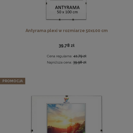
Antyrama plexi w rozmiarze 50x100 cm
39,78 zł
Cena regularna:
41,79 zł
Komplet 3szt. stalowych zawieszek do ramek, obrazów i
Najniższa cena:
39,98 zł
luster w złotym kolorze-30x48mm
2,29 zł
Panel ścienny 30 x 30 cm tapicerowany 3D Wezgłowie w
PROMOCJA
kolorze zielonym
DO KOSZYKA
16,99 zł
Cena regularna:
19,99 zł
Najniższa cena:
19,99 zł
DO KOSZYKA