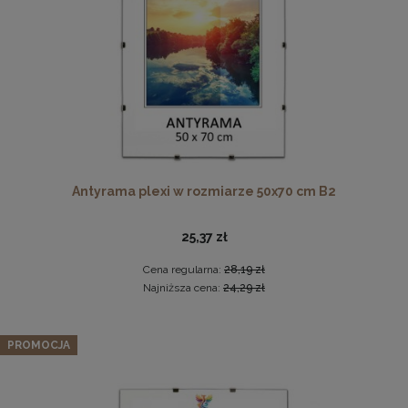
DO KOSZYKA
Antyrama plexi w rozmiarze 50x70 cm B2
Drewniana ramka, rama na zdjęcia, obrazy w rozmiarze
50x100 cm, brązowa
25,37 zł
44,99 zł
Cena regularna:
28,19 zł
DO KOSZYKA
Najniższa cena:
24,29 zł
PROMOCJA