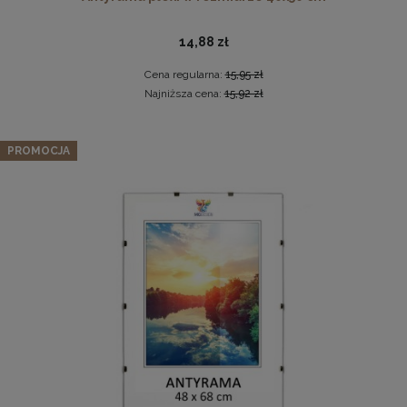
14,88 zł
Cena regularna:
15,95 zł
Najniższa cena:
15,92 zł
Zestaw 5 szt. ramek na zdjęcia 40 x 40 cm
PROMOCJA
pomarańczowych, z naturalnego drewna
Pleksa w rozmiarze 40x40 cm plexi
303,99 zł
Cena regularna:
319,99 zł
10,19 zł
Najniższa cena:
319,99 zł
DO KOSZYKA
DO KOSZYKA