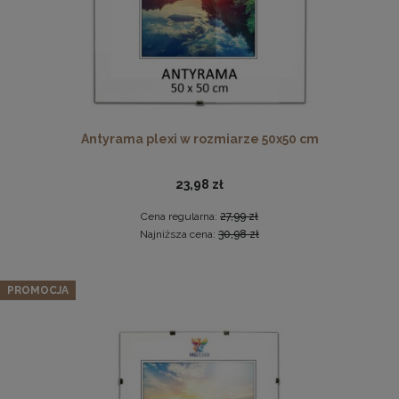
Antyrama plexi w rozmiarze 50x50 cm
23,98 zł
Komplet 5 sztuk zawieszek, krokodylków do ramki
Cena regularna:
27,99 zł
2,29 zł
Najniższa cena:
30,98 zł
DO KOSZYKA
Zestaw 10 szt. ramek na zdjęcia 15 x 23 cm niebieskich, z
PROMOCJA
naturalnego drewna
113,04 zł
Cena regularna:
118,99 zł
Najniższa cena:
118,99 zł