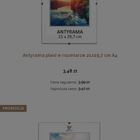
Twarda podkładka korkowa z nadrukiem w rozmiarze
Antyrama plexi w rozmiarze 21x29,7 cm A4
30x40 cm - Golden Florals
15,99 zł
3,48 zł
DO KOSZYKA
Cena regularna:
3,99 zł
Najniższa cena:
3,47 zł
Zestaw LIVIA: sofa, fotel muszelka i pufa w kolorze
zielonym
PROMOCJA
2 559,99 zł
Cena regularna:
3 199,99 zł
Najniższa cena:
2 559,99 zł