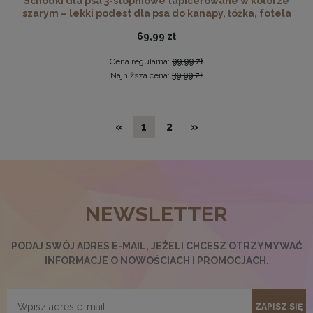
Schodki dla psa 3-stopniowe tapicerowane w kolorze
szarym – lekki podest dla psa do kanapy, łóżka, fotela
69,99 zł
Cena regularna:
99,99 zł
Najniższa cena:
39,99 zł
«
1
2
»
Ramka na zdjęcia 30 x 30 cm pomarańczowa, z naturalnego
drewna
NEWSLETTER
32,99 zł
DO KOSZYKA
PODAJ SWÓJ ADRES E-MAIL, JEŻELI CHCESZ OTRZYMYWAĆ
INFORMACJE O NOWOŚCIACH I PROMOCJACH.
ZAPISZ SIĘ