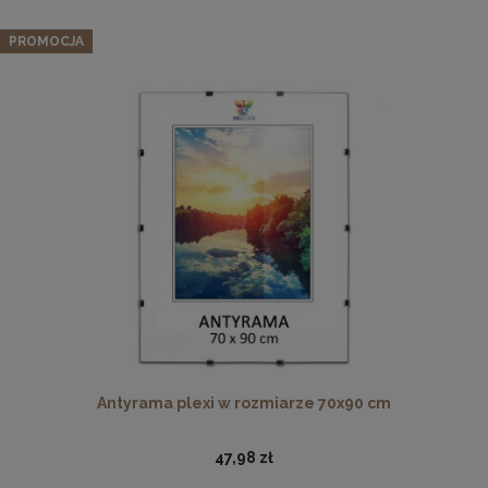
PROMOCJA
Drewniana, frezowana ramka na zdjęcia, plakaty, obrazy w
rozmiarze 15 x 21 cm w kolorze białym
14,99 zł
DO KOSZYKA
Antyrama plexi w rozmiarze 70x90 cm
47,98 zł