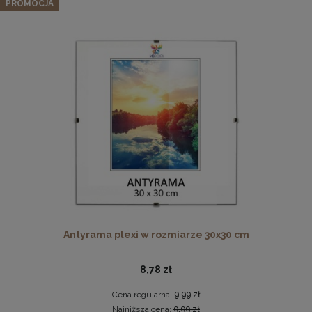
PROMOCJA
10,92 zł
Cena regularna:
11,49 zł
Najniższa cena:
11,49 zł
DO KOSZYKA
Pleksa w rozmiarze 70x100 cm plexi
28,99 zł
DO KOSZYKA
Antyrama plexi w rozmiarze 30x30 cm
8,78 zł
Cena regularna:
9,99 zł
Najniższa cena:
9,99 zł