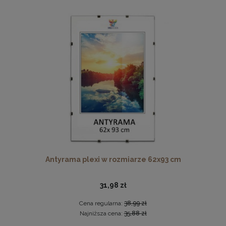
Ramka na zdjęcia 48 x 68,3 cm biała, z naturalnego drewna
60,99 zł
DO KOSZYKA
Antyrama plexi w rozmiarze 62x93 cm
31,98 zł
Cena regularna:
38,99 zł
Najniższa cena:
35,88 zł