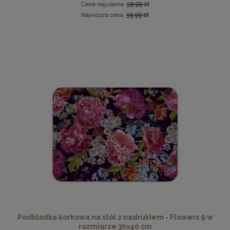
Cena regularna:
59,99 zł
Najniższa cena:
59,99 zł
Drewniana, frezowana ramka na zdjęcia, plakaty, obrazy w
rozmiarze 18 x 24 cm w kolorze białym
16,99 zł
DO KOSZYKA
Podkładka korkowa na stół z nadrukiem - Flowers 9 w
rozmiarze 30x40 cm