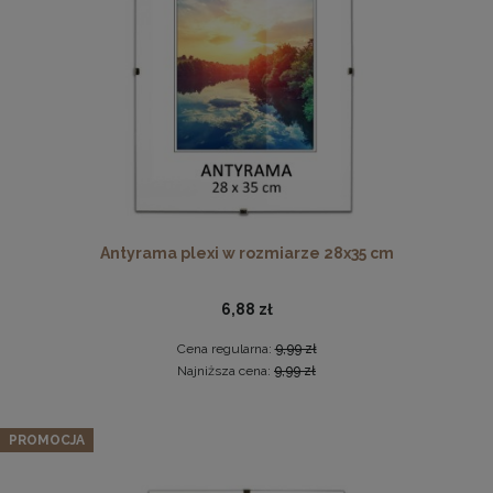
DO KOSZYKA
Ramka na zdjęcia 15x23 cm, drewniana w kolorze
naturalnego drewna
13,99 zł
Antyrama plexi w rozmiarze 28x35 cm
DO KOSZYKA
6,88 zł
Cena regularna:
9,99 zł
Najniższa cena:
9,99 zł
Zestaw 3 szt. ramek na zdjęcia 50 x 50 cm zielonych, z
naturalnego drewna
PROMOCJA
225,62 zł