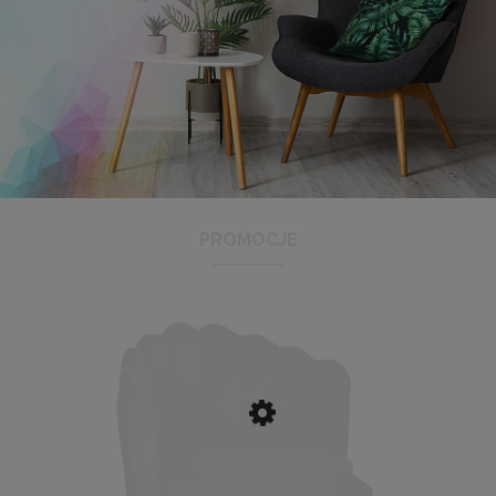
Antyrama plexi w rozmiarze 21x29,7 cm A4
3,48 zł
Cena regularna:
3,99 zł
Najniższa cena:
3,47 zł
PROMOCJE
DO KOSZYKA