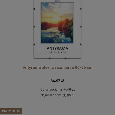
Drewniana, frezowana ramka na zdjęcia, plakaty, obrazy w
rozmiarze 30 x 40 cm w kolorze białym
Antyrama plexi w rozmiarze 60x80 cm
28,99 zł
DO KOSZYKA
34,97 zł
Cena regularna:
35,98 zł
Najniższa cena:
33,98 zł
PROMOCJA