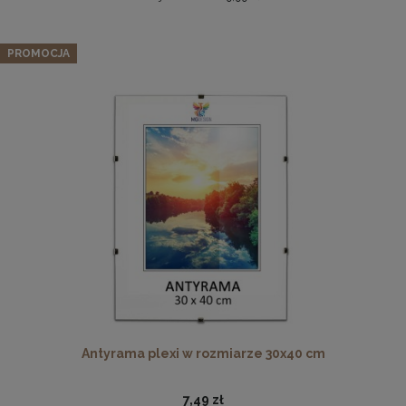
Antyrama plexi w rozmiarze 20x30 cm
PROMOCJA
4,48 zł
Cena regularna:
4,99 zł
Najniższa cena:
4,99 zł
DO KOSZYKA
Płyta HDF w rozmiarze 70x100 cm
16,49 zł
DO KOSZYKA
Antyrama plexi w rozmiarze 30x40 cm
7,49 zł