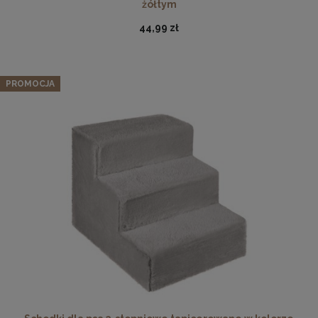
żółtym
44,99 zł
PROMOCJA
Twarda podkładka korkowa z nadrukiem w rozmiarze
30x40 cm - Cat 2
15,99 zł
DO KOSZYKA