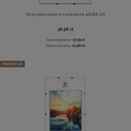
Antyrama plexi w rozmiarze 48x68 cm
36,98 zł
Cena regularna:
37,99 zł
Najniższa cena:
43,98 zł
Antyrama plexi w rozmiarze 70x100 cm
Panel ścienny 90 x 15 cm tapicerowany 3D Wezgłowie w
PROMOCJA
kolorze jasno szarym
46,99 zł
22,99 zł
DO KOSZYKA
Cena regularna:
26,99 zł
Najniższa cena:
26,99 zł
DO KOSZYKA