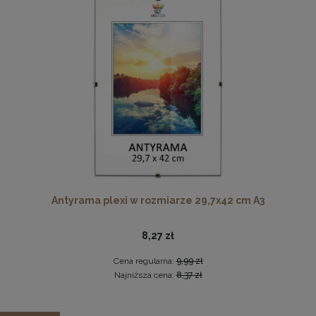
Cena regularna:
237,49 zł
Najniższa cena:
237,49 zł
DO KOSZYKA
Komplet 5 sztuk klipsów do antyram
2,29 zł
DO KOSZYKA
Antyrama plexi w rozmiarze 29,7x42 cm A3
8,27 zł
Cena regularna:
9,99 zł
Najniższa cena:
8,37 zł
Zestaw 3 szt. antyram w rozmiarze A4 21 x 29,7 cm