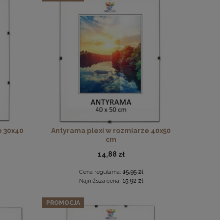
a
e 30x40
Antyrama plexi w rozmiarze 40x50
cm
14,88 zł
Cena regularna:
15,95 zł
Najniższa cena:
15,92 zł
PROMOCJA