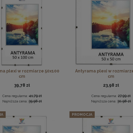
cienny 90 x 15 cm tapicerowany 3D Wezgłowie w kolorze ciem
Ramka na zdjęcia 20x30 cm, drewniana w kolorze brązowym
22,99 zł
Cena regularna:
26,99 zł
18,99 zł
Najniższa cena:
26,99 zł
DO KOSZYKA
DO KOSZYKA
ma plexi w rozmiarze 50x100
Antyrama plexi w rozmiarz
cm
cm
39,78 zł
23,98 zł
Cena regularna:
41,79 zł
Cena regularna:
27,99 zł
Najniższa cena:
39,98 zł
Najniższa cena:
30,98 zł
JA
PROMOCJA