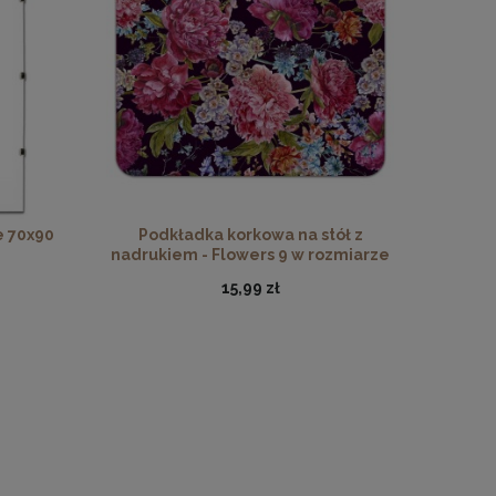
 Florals
drewna
e 70x90
Podkładka korkowa na stół z
nadrukiem - Flowers 9 w rozmiarze
30x40 cm
15,99 zł