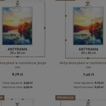
Zestaw 3 szt. ramek na zdjęcia 25 x 35 cm z naturalnego drewn
85,97 zł
Cena regularna:
90,49 zł
Antyrama plexi w rozmiarze 70x100 cm
Najniższa cena:
90,49 zł
DO KOSZYKA
46,99 zł
DO KOSZYKA
ma plexi w rozmiarze 30x30
Antyrama plexi w rozmiarz
cm
cm
8,78 zł
7,49 zł
Cena regularna:
9,99 zł
Cena regularna:
8,79 zł
Najniższa cena:
9,99 zł
Najniższa cena:
6,58 zł
JA
PROMOCJA