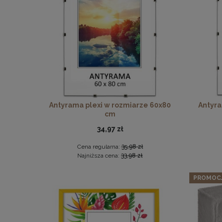
Twarda 
Zesta
Antyrama plexi w rozmiarze 60x80
Antyra
cm
34,97 zł
Cena regularna:
35,98 zł
Najniższa cena:
33,98 zł
PROMOC