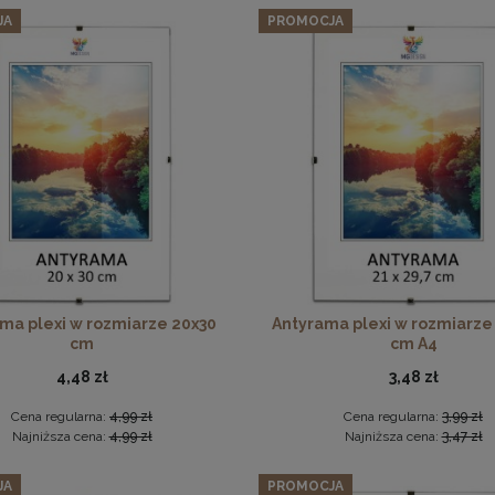
JA
PROMOCJA
226,09 zł
Cena regularna:
237,99 zł
Najniższa cena:
237,99 zł
DO KOSZYKA
Płyta HDF w rozmiarze 50x50 cm
6,49 zł
DO KOSZYKA
ma plexi w rozmiarze 20x30
Antyrama plexi w rozmiarze
cm
cm A4
4,48 zł
3,48 zł
Cena regularna:
4,99 zł
Cena regularna:
3,99 zł
Najniższa cena:
4,99 zł
Najniższa cena:
3,47 zł
JA
PROMOCJA