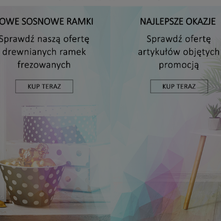
Antyrama plexi w rozmiarze 15x20 cm
5,49 zł
DO KOSZYKA