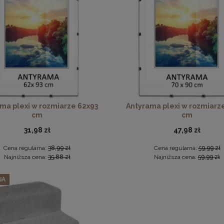
podkładka korkowa z nadrukiem w rozmiarze 30x40 cm - Golden
w 3 szt. ramek na zdjęcia 45 x 60 cm czarnych, z naturalnego 
15,99 zł
271,69 zł
ma plexi w rozmiarze 62x93
Antyrama plexi w rozmiarz
cm
cm
DO KOSZYKA
Cena regularna:
285,99 zł
Najniższa cena:
285,99 zł
31,98 zł
47,98 zł
DO KOSZYKA
Cena regularna:
38,99 zł
Cena regularna:
59,99 zł
Najniższa cena:
35,88 zł
Najniższa cena:
59,99 zł
JA