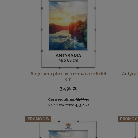
Panel ś
Antyrama plexi w rozmiarze 48x68
Antyra
cm
36,98 zł
Cena regularna:
37,99 zł
Najniższa cena:
43,98 zł
PROMOCJA
PROMOC