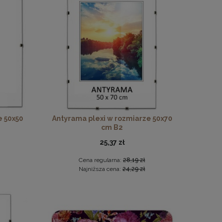
noszarym
e 50x50
Antyrama plexi w rozmiarze 50x70
cm B2
25,37 zł
Cena regularna:
28,19 zł
Najniższa cena:
24,29 zł