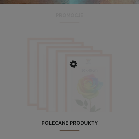
PROMOCJE
Antyrama plexi w rozmiarze 21x29,7 cm A4
3,48 zł
Cena regularna:
3,99 zł
Najniższa cena:
3,47 zł
DO KOSZYKA
POLECANE PRODUKTY
szt. ramek na zdjęcia 30 x 45 cm pomarańczowych, z naturaln