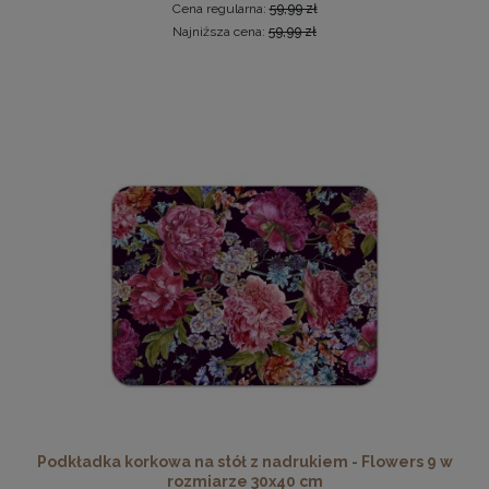
Cena regularna:
59,99 zł
Najniższa cena:
59,99 zł
Antyrama plexi w rozmiarze 60x80 cm
34,97 zł
Cena regularna:
35,98 zł
Najniższa cena:
33,98 zł
DO KOSZYKA
Podkładka korkowa na stół z nadrukiem - Flowers 9 w
rozmiarze 30x40 cm