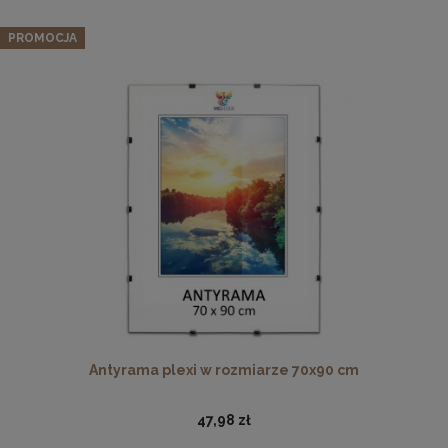
PROMOCJA
Drewniana, frezowana ramka na zdjęcia, plakaty, obrazy w
rozmiarze 18 x 24 cm w kolorze białym
16,99 zł
DO KOSZYKA
Antyrama plexi w rozmiarze 70x90 cm
47,98 zł