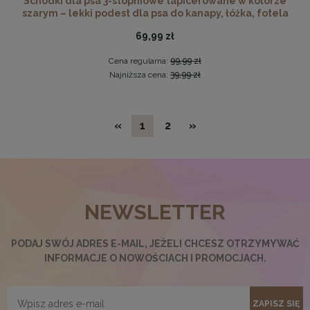
Schodki dla psa 3-stopniowe tapicerowane w kolorze
szarym – lekki podest dla psa do kanapy, łóżka, fotela
69,99 zł
Cena regularna:
99,99 zł
Najniższa cena:
39,99 zł
«
1
2
»
NEWSLETTER
Nowoczesna otwierana pufa 45x160 w kolorze grafitowym
519,99 zł
PODAJ SWÓJ ADRES E-MAIL, JEŻELI CHCESZ OTRZYMYWAĆ
INFORMACJE O NOWOŚCIACH I PROMOCJACH.
DO KOSZYKA
ZAPISZ SIĘ