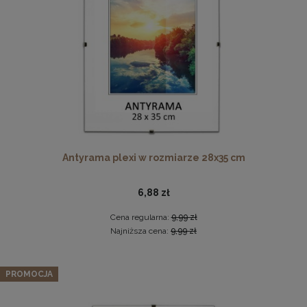
DO KOSZYKA
Ramka na zdjęcia 15x23 cm, drewniana w kolorze
naturalnego drewna
13,99 zł
Antyrama plexi w rozmiarze 28x35 cm
DO KOSZYKA
6,88 zł
Cena regularna:
9,99 zł
Najniższa cena:
9,99 zł
Zestaw 3 szt. antyram w rozmiarze 70 x 90 cm
PROMOCJA
145,34 zł