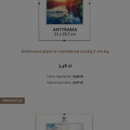
Twarda podkładka korkowa z nadrukiem w rozmiarze
Antyrama plexi w rozmiarze 21x29,7 cm A4
30x40 cm - Golden Florals
15,99 zł
3,48 zł
DO KOSZYKA
Cena regularna:
3,99 zł
Najniższa cena:
3,47 zł
Zestaw 5 szt. ramek na zdjęcia 30 x 30 cm czerwonych, z
naturalnego drewna
PROMOCJA
201,39 zł
Cena regularna:
211,99 zł
Najniższa cena:
211,99 zł