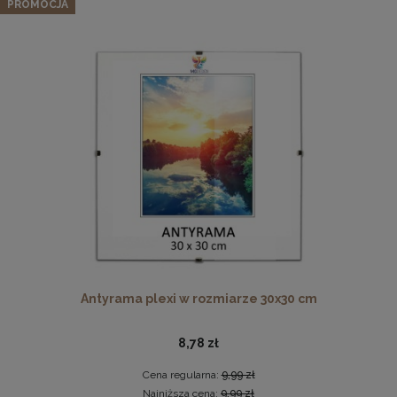
PROMOCJA
109,24 zł
Cena regularna:
114,99 zł
Najniższa cena:
114,99 zł
DO KOSZYKA
Pleksa w rozmiarze 70x100 cm plexi
28,99 zł
DO KOSZYKA
Antyrama plexi w rozmiarze 30x30 cm
8,78 zł
Cena regularna:
9,99 zł
Najniższa cena:
9,99 zł