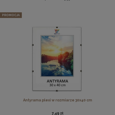
Zestaw 3 szt. ramek na zdjęcia 100 x 140 cm
pomarańczowych, z naturalnego drewna
PROMOCJA
968,99 zł
Cena regularna:
1 019,99 zł
Najniższa cena:
1 019,99 zł
DO KOSZYKA
Płyta HDF w rozmiarze 70x100 cm
16,49 zł
DO KOSZYKA
Antyrama plexi w rozmiarze 30x40 cm
7,49 zł