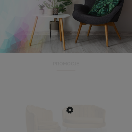
Antyrama plexi w rozmiarze 21x29,7 cm A4
3,48 zł
Cena regularna:
3,99 zł
Najniższa cena:
3,47 zł
PROMOCJE
DO KOSZYKA