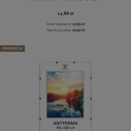
14,88 zł
Cena regularna:
15,95 zł
Najniższa cena:
15,92 zł
Zestaw 10 szt. antyram w rozmiarze 13 x 18 cm
PROMOCJA
Pleksa w rozmiarze 40x40 cm plexi
19,94 zł
Cena regularna:
20,99 zł
10,19 zł
Najniższa cena:
20,99 zł
DO KOSZYKA
DO KOSZYKA