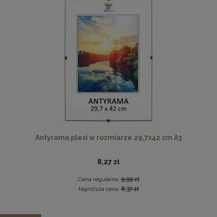
Cena regularna:
152,99 zł
Najniższa cena:
152,99 zł
DO KOSZYKA
Komplet 5 sztuk klipsów do antyram
2,29 zł
DO KOSZYKA
Antyrama plexi w rozmiarze 29,7x42 cm A3
8,27 zł
Cena regularna:
9,99 zł
Najniższa cena:
8,37 zł
Zestaw 3 szt. antyram w rozmiarze 48 x 68,3 cm