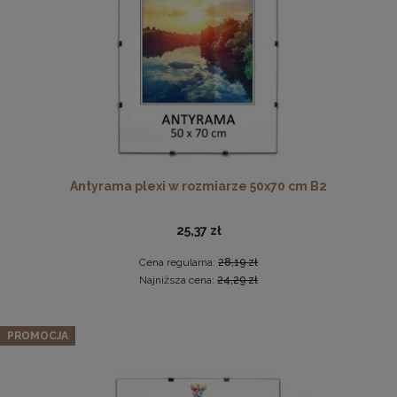
DO KOSZYKA
Antyrama plexi w rozmiarze 50x70 cm B2
Drewniana, frezowana ramka na zdjęcia, plakaty, obrazy w
rozmiarze 30 x 40 cm w kolorze białym
25,37 zł
28,99 zł
Cena regularna:
28,19 zł
DO KOSZYKA
Najniższa cena:
24,29 zł
PROMOCJA