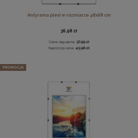
Antyrama plexi w rozmiarze 48x68 cm
36,98 zł
Cena regularna:
37,99 zł
Najniższa cena:
43,98 zł
Komplet 5 sztuk zawieszek, krokodylków do ramki
Zestaw 5 szt. ramek na zdjęcia 28 x 35 cm czarnych, z
PROMOCJA
naturalnego drewna
2,29 zł
182,39 zł
DO KOSZYKA
Cena regularna:
191,99 zł
Najniższa cena:
191,99 zł
DO KOSZYKA