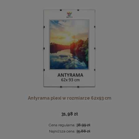
Drewniana, frezowana ramka na zdjęcia, plakaty, obrazy w
rozmiarze 15 x 21 cm w kolorze białym
14,99 zł
DO KOSZYKA
Antyrama plexi w rozmiarze 62x93 cm
31,98 zł
Cena regularna:
38,99 zł
Najniższa cena:
35,88 zł