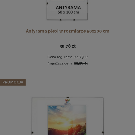
Antyrama plexi w rozmiarze 50x100 cm
39,78 zł
Cena regularna:
41,79 zł
Komplet 3szt. stalowych zawieszek do ramek, obrazów i
Najniższa cena:
39,98 zł
luster w złotym kolorze-30x48mm
2,29 zł
Zestaw 3 szt. ramek na zdjęcia 35 x 50 cm
PROMOCJA
pomarańczowych, z naturalnego drewna
DO KOSZYKA
148,19 zł
Cena regularna:
155,99 zł
Najniższa cena:
155,99 zł
DO KOSZYKA