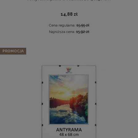
14,88 zł
Cena regularna:
15,95 zł
Najniższa cena:
15,92 zł
Panel ścienny 120 x 30 cm tapicerowany 3D Wezgłowie
PROMOCJA
RIVIERA w kolorze czarnym
Antyrama plexi w rozmiarze 70x100 cm
49,99 zł
Cena regularna:
59,99 zł
46,99 zł
Najniższa cena:
59,99 zł
DO KOSZYKA
DO KOSZYKA