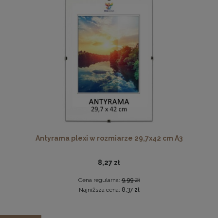
Cena regularna:
101,49 zł
Najniższa cena:
101,49 zł
DO KOSZYKA
Pleksa w rozmiarze 70x100 cm plexi
28,99 zł
DO KOSZYKA
Antyrama plexi w rozmiarze 29,7x42 cm A3
8,27 zł
Cena regularna:
9,99 zł
Najniższa cena:
8,37 zł
Zestaw 5 szt. antyram w rozmiarze 40 x 40 cm