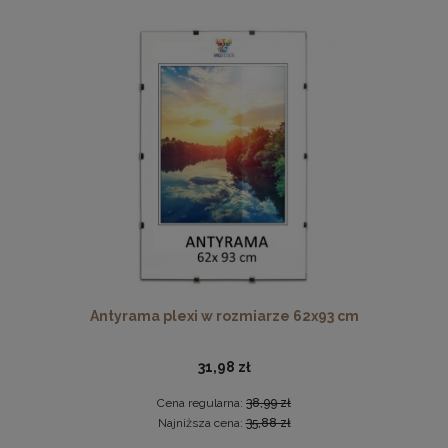
Drewniana, frezowana ramka na zdjęcia, plakaty, obrazy w
rozmiarze 15 x 21 cm w kolorze białym
14,99 zł
DO KOSZYKA
Antyrama plexi w rozmiarze 62x93 cm
31,98 zł
Cena regularna:
38,99 zł
Najniższa cena:
35,88 zł