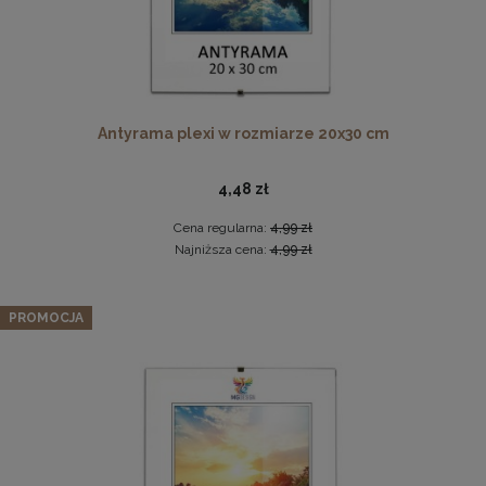
Antyrama plexi w rozmiarze 20x30 cm
Twarda podkładka korkowa z nadrukiem w rozmiarze
4,48 zł
30x40 cm - Golden Florals
15,99 zł
Cena regularna:
4,99 zł
Najniższa cena:
4,99 zł
DO KOSZYKA
Zestaw 3 szt. ramek na zdjęcia 20 x 30 cm niebieskich, z
naturalnego drewna
PROMOCJA
74,09 zł
Cena regularna:
77,99 zł
Najniższa cena:
77,99 zł
DO KOSZYKA