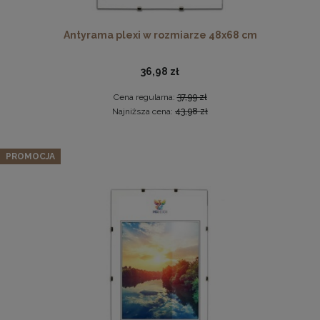
Antyrama plexi w rozmiarze 48x68 cm
36,98 zł
Cena regularna:
37,99 zł
Najniższa cena:
43,98 zł
Komplet 3szt. stalowych zawieszek do ramek, obrazów i
Zestaw 5 szt. antyram w rozmiarze 30 x 30 cm
luster w złotym kolorze-30x48mm
PROMOCJA
2,29 zł
37,99 zł
DO KOSZYKA
Cena regularna:
39,99 zł
Najniższa cena:
39,99 zł
DO KOSZYKA