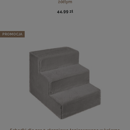
żółtym
44,99 zł
PROMOCJA
Podkładka korkowa z nadrukiem, reprodukcja w
rozmiarze 30x40 cm- Jesień
15,99 zł
DO KOSZYKA