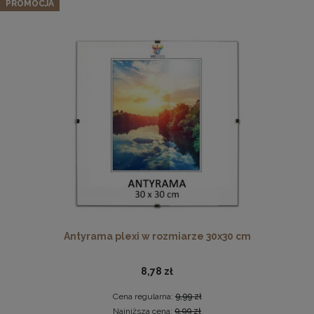
PROMOCJA
56,99 zł
Cena regularna:
59,99 zł
Najniższa cena:
59,99 zł
DO KOSZYKA
Płyta HDF w rozmiarze 70x100 cm
16,49 zł
DO KOSZYKA
Antyrama plexi w rozmiarze 30x30 cm
8,78 zł
Cena regularna:
9,99 zł
Najniższa cena:
9,99 zł