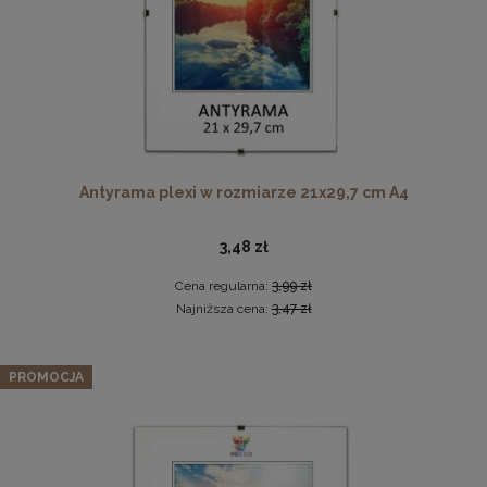
Ramka na zdjęcia 15x23 cm, drewniana w kolorze
Antyrama plexi w rozmiarze 21x29,7 cm A4
naturalnego drewna
13,99 zł
3,48 zł
DO KOSZYKA
Cena regularna:
3,99 zł
Najniższa cena:
3,47 zł
Zestaw 5 szt. ramek na zdjęcia 20 x 30 cm z lakierowanego
drewna
PROMOCJA
115,89 zł
Cena regularna:
121,99 zł
Najniższa cena:
121,99 zł