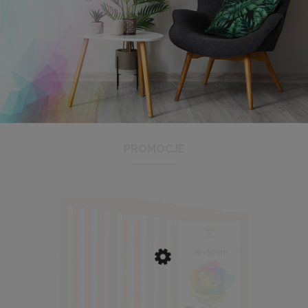
Antyrama plexi w rozmiarze 21x29,7 cm A4
3,48 zł
Cena regularna:
3,99 zł
Najniższa cena:
3,47 zł
PROMOCJE
DO KOSZYKA