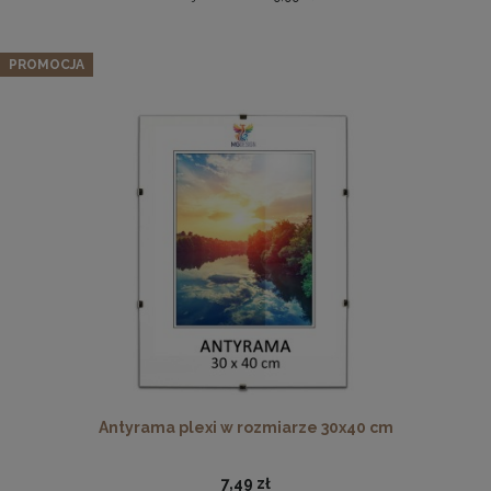
Zestaw 5 szt. ramek na zdjęcia 40 x 40 cm brązowych, z
naturalnego drewna
PROMOCJA
303,99 zł
Cena regularna:
319,99 zł
Najniższa cena:
319,99 zł
DO KOSZYKA
Drewniana, frezowana ramka na zdjęcia, plakaty, obrazy w
rozmiarze 21 x 30 cm w kolorze białym
19,99 zł
DO KOSZYKA
Antyrama plexi w rozmiarze 30x40 cm
7,49 zł