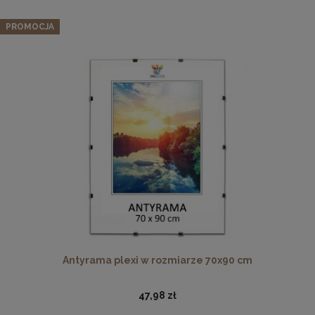
PROMOCJA
Drewniana, frezowana ramka na zdjęcia, plakaty, obrazy w
rozmiarze 18 x 24 cm w kolorze białym
16,99 zł
DO KOSZYKA
Antyrama plexi w rozmiarze 70x90 cm
47,98 zł