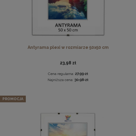
Antyrama plexi w rozmiarze 50x50 cm
23,98 zł
Drewniana ramka, rama na zdjęcia, obrazy w rozmiarze
50x100 cm, brązowa
Cena regularna:
27,99 zł
44,99 zł
Najniższa cena:
30,98 zł
DO KOSZYKA
Zestaw 10 szt. antyram w rozmiarze 24 x 30 cm
PROMOCJA
39,89 zł
Cena regularna:
41,99 zł
Najniższa cena:
41,99 zł