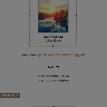
DO KOSZYKA
Komplet 5 sztuk klipsów do antyram
2,29 zł
Antyrama plexi w rozmiarze 28x35 cm
DO KOSZYKA
6,88 zł
Cena regularna:
9,99 zł
Najniższa cena:
9,99 zł
Zestaw 10 szt. ramek na zdjęcia 15 x 20 cm zielonych, z
naturalnego drewna
PROMOCJA
96,42 zł