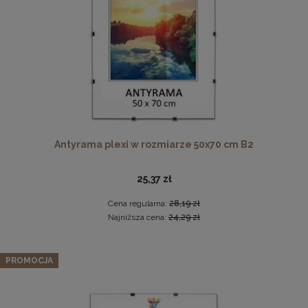
DO KOSZYKA
Antyrama plexi w rozmiarze 50x70 cm B2
Drewniana, frezowana ramka na zdjęcia, plakaty, obrazy w
rozmiarze 30 x 40 cm w kolorze białym
25,37 zł
28,99 zł
Cena regularna:
28,19 zł
DO KOSZYKA
Najniższa cena:
24,29 zł
PROMOCJA