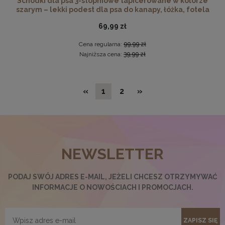
Schodki dla psa 3-stopniowe tapicerowane w kolorze
szarym – lekki podest dla psa do kanapy, łóżka, fotela
69,99 zł
Cena regularna:
99,99 zł
Najniższa cena:
39,99 zł
«
1
2
»
Ramka na zdjęcia A4 21 x 29,7 cm czerwona, z naturalnego
drewna
NEWSLETTER
17,99 zł
DO KOSZYKA
PODAJ SWÓJ ADRES E-MAIL, JEŻELI CHCESZ OTRZYMYWAĆ
INFORMACJE O NOWOŚCIACH I PROMOCJACH.
ZAPISZ SIĘ