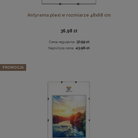
Antyrama plexi w rozmiarze 48x68 cm
36,98 zł
Cena regularna:
37,99 zł
Najniższa cena:
43,98 zł
Drewniana, frezowana ramka na zdjęcia, plakaty, obrazy w
Zestaw 3 szt. ramek na zdjęcia 20 x 25 cm niebieskich, z
rozmiarze 30 x 40 cm w kolorze białym
PROMOCJA
naturalnego drewna
28,99 zł
85,97 zł
DO KOSZYKA
Cena regularna:
90,49 zł
Najniższa cena:
90,49 zł
DO KOSZYKA