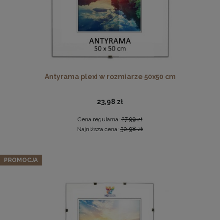
Antyrama plexi w rozmiarze 50x50 cm
23,98 zł
Ramka na zdjęcia 35 x 50 cm czarna, z naturalnego drewna
Cena regularna:
27,99 zł
37,99 zł
Najniższa cena:
30,98 zł
DO KOSZYKA
Panel ścienny 30 x 30 cm tapicerowany 3D Wezgłowie w
PROMOCJA
kolorze kremowym
16,99 zł
Cena regularna:
19,99 zł
Najniższa cena:
19,99 zł