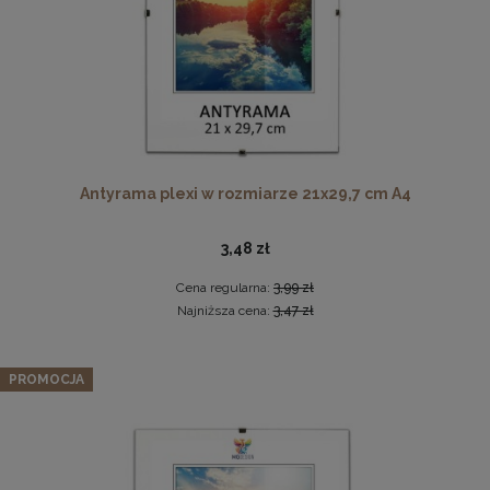
Drewniana, frezowana ramka na zdjęcia, plakaty, obrazy w
rozmiarze 21 x 30 cm w kolorze białym
19,99 zł
Antyrama plexi w rozmiarze 21x29,7 cm A4
DO KOSZYKA
3,48 zł
Cena regularna:
3,99 zł
Najniższa cena:
3,47 zł
Zestaw 3 szt. ramek na zdjęcia 50 x 100 cm z
lakierowanego drewna
PROMOCJA
349,12 zł
Cena regularna:
367,49 zł
Najniższa cena:
367,49 zł