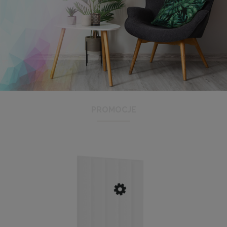
Komplet 5 sztuk klipsów do antyram
2,29 zł
DO KOSZYKA
PROMOCJE