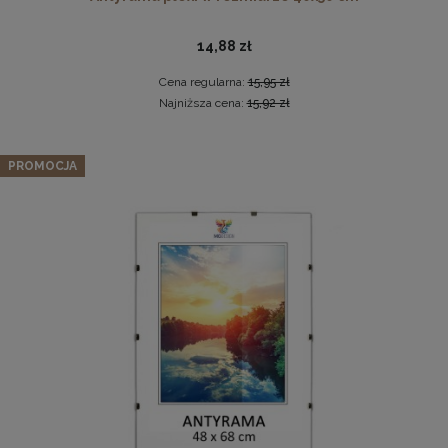
14,88 zł
Cena regularna:
15,95 zł
Najniższa cena:
15,92 zł
Zestaw 5 szt. ramek na zdjęcia 35 x 50 cm z lakierowanego
PROMOCJA
drewna
Drewniana ramka, rama na zdjęcia, obrazy w rozmiarze
231,79 zł
50x100 cm, brązowa
Cena regularna:
243,99 zł
44,99 zł
Najniższa cena:
243,99 zł
DO KOSZYKA
DO KOSZYKA