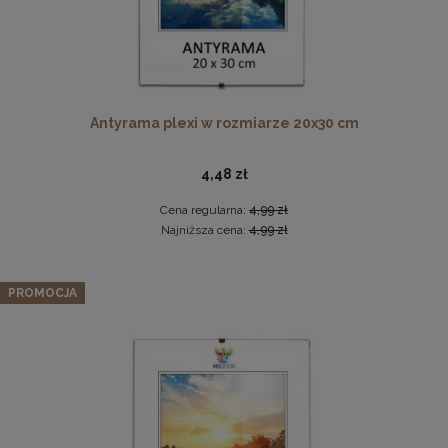
Płyta HDF w rozmiarze 70x100 cm
Antyrama plexi w rozmiarze 20x30 cm
16,49 zł
4,48 zł
DO KOSZYKA
Cena regularna:
4,99 zł
Najniższa cena:
4,99 zł
Zestaw 3 szt. antyram w rozmiarze A1 59,4 x 84,1 cm
PROMOCJA
109,24 zł
Cena regularna:
114,99 zł
Najniższa cena:
114,99 zł
DO KOSZYKA