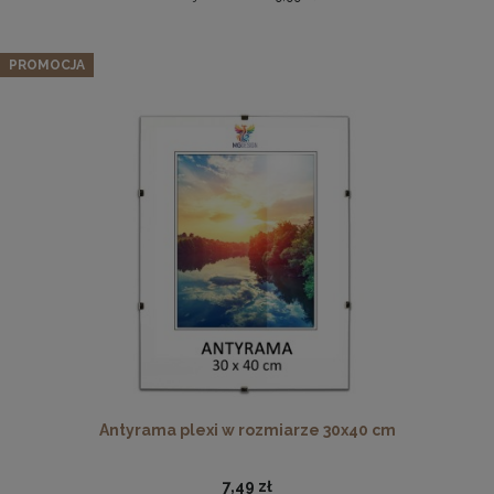
Schodki dla psa 3-stopniowe tapicerowane w kolorze
jasnoszarym – lekki podest dla psa do kanapy, łóżka,
PROMOCJA
fotela
69,99 zł
Cena regularna:
99,99 zł
Najniższa cena:
39,99 zł
DO KOSZYKA
Komplet 3szt. stalowych zawieszek do ramek, obrazów i
luster w złotym kolorze-30x48mm
2,29 zł
DO KOSZYKA
Antyrama plexi w rozmiarze 30x40 cm
7,49 zł