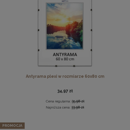
Twarda podkładka korkowa z nadrukiem w rozmiarze
30x40 cm
Antyrama plexi w rozmiarze 60x80 cm
15,99 zł
DO KOSZYKA
34,97 zł
Cena regularna:
35,98 zł
Najniższa cena:
33,98 zł
PROMOCJA