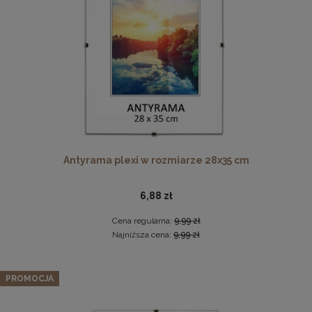
DO KOSZYKA
Pleksa w rozmiarze 40x40 cm plexi
10,19 zł
DO KOSZYKA
Antyrama plexi w rozmiarze 28x35 cm
6,88 zł
Cena regularna:
9,99 zł
Najniższa cena:
9,99 zł
Zestaw 3 szt. antyram w rozmiarze B2 50 x 70 cm
PROMOCJA
66,97 zł