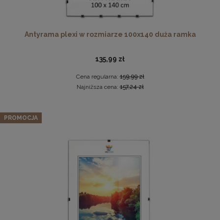
Antyrama plexi w rozmiarze 100x140 duża ramka
Pleksa w rozmiarze 70x100 cm plexi
135,99 zł
28,99 zł
Cena regularna:
159,99 zł
Najniższa cena:
157,24 zł
DO KOSZYKA
Sofa LIVIA Muszelka w kolorze zielonym z pikowanym
oparciem i złotymi nogami
PROMOCJA
1 439,99 zł
Cena regularna:
1 799,99 zł
Najniższa cena:
1 439,99 zł
DO KOSZYKA