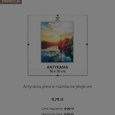
pomarańczowych, z naturalnego drewna
PROMOCJA
56,99 zł
Cena regularna:
59,99 zł
Najniższa cena:
59,99 zł
DO KOSZYKA
Antyrama plexi w rozmiarze 70x100 cm
46,99 zł
DO KOSZYKA
Antyrama plexi w rozmiarze 30x30 cm
8,78 zł
Cena regularna:
9,99 zł
Najniższa cena:
9,99 zł