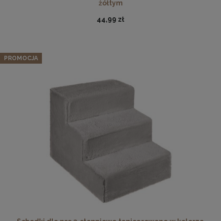
żółtym
44,99 zł
PROMOCJA
Ramka na zdjęcia 30 x 30 cm różowa, z naturalnego
drewna
32,99 zł
DO KOSZYKA