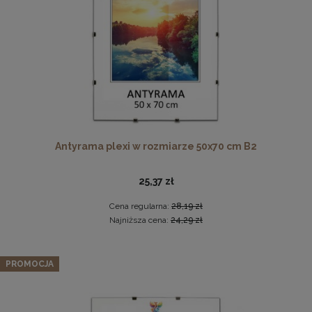
DO KOSZYKA
Antyrama plexi w rozmiarze 50x70 cm B2
Ramka na zdjęcia 15 x 20 cm pomarańczowa, z
naturalnego drewna
25,37 zł
14,49 zł
Cena regularna:
28,19 zł
DO KOSZYKA
Najniższa cena:
24,29 zł
PROMOCJA