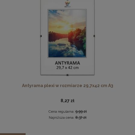
Cena regularna:
70,49 zł
Najniższa cena:
70,49 zł
DO KOSZYKA
Antyrama plexi w rozmiarze 21x29,7 cm A4
3,48 zł
Cena regularna:
3,99 zł
Najniższa cena:
3,47 zł
DO KOSZYKA
Antyrama plexi w rozmiarze 29,7x42 cm A3
8,27 zł
Cena regularna:
9,99 zł
Najniższa cena:
8,37 zł
Zestaw 3 szt. ramek na zdjęcia 15 x 20 cm