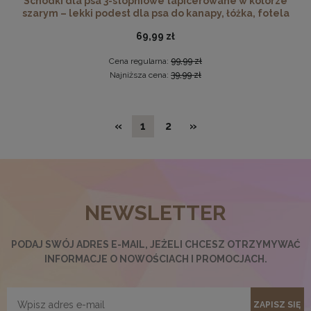
Schodki dla psa 3-stopniowe tapicerowane w kolorze
szarym – lekki podest dla psa do kanapy, łóżka, fotela
69,99 zł
Cena regularna:
99,99 zł
Najniższa cena:
39,99 zł
«
1
2
»
NEWSLETTER
Nowoczesna otwierana pufa 45x160 w kolorze grafitowym
519,99 zł
PODAJ SWÓJ ADRES E-MAIL, JEŻELI CHCESZ OTRZYMYWAĆ
INFORMACJE O NOWOŚCIACH I PROMOCJACH.
DO KOSZYKA
ZAPISZ SIĘ