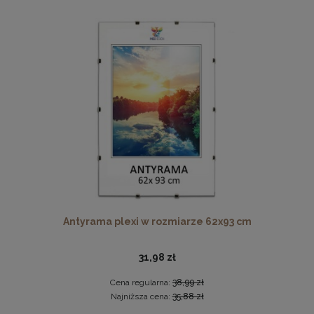
Ramka na zdjęcia 30 x 30 cm pomarańczowa, z naturalnego
drewna
32,99 zł
DO KOSZYKA
Antyrama plexi w rozmiarze 62x93 cm
31,98 zł
Cena regularna:
38,99 zł
Najniższa cena:
35,88 zł