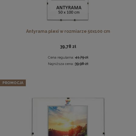
Antyrama plexi w rozmiarze 50x100 cm
39,78 zł
Cena regularna:
41,79 zł
Drewniana, frezowana ramka na zdjęcia, plakaty, obrazy w
Najniższa cena:
39,98 zł
rozmiarze 15 x 21 cm w kolorze białym
14,99 zł
Zestaw 3 szt. antyram w rozmiarze 40 x 80 cm
PROMOCJA
DO KOSZYKA
87,39 zł
Cena regularna:
91,99 zł
Najniższa cena:
91,99 zł
DO KOSZYKA