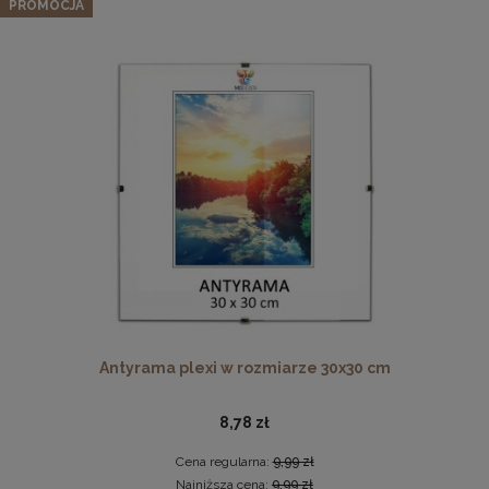
PROMOCJA
85,02 zł
Cena regularna:
89,49 zł
Najniższa cena:
89,49 zł
DO KOSZYKA
Pleksa w rozmiarze 70x100 cm plexi
28,99 zł
DO KOSZYKA
Antyrama plexi w rozmiarze 30x30 cm
8,78 zł
Cena regularna:
9,99 zł
Najniższa cena:
9,99 zł