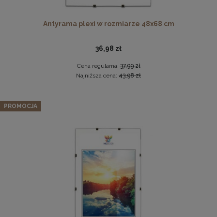
Antyrama plexi w rozmiarze 48x68 cm
36,98 zł
Cena regularna:
37,99 zł
Najniższa cena:
43,98 zł
Komplet 5 sztuk zawieszek, krokodylków do ramki
Zestaw LIVIA: sofa, fotel muszelka i pufa w kolorze żółtym
PROMOCJA
2,29 zł
2 559,99 zł
DO KOSZYKA
Cena regularna:
3 199,99 zł
Najniższa cena:
2 559,99 zł
DO KOSZYKA