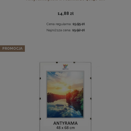
14,88 zł
Cena regularna:
15,95 zł
Najniższa cena:
15,92 zł
Zestaw 10 szt. ramek na zdjęcia A5 14,8 x 21 cm z
PROMOCJA
lakierowanego drewna
Pleksa w rozmiarze 40x40 cm plexi
106,39 zł
Cena regularna:
111,99 zł
10,19 zł
Najniższa cena:
111,99 zł
DO KOSZYKA
DO KOSZYKA