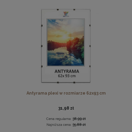
Drewniana, frezowana ramka na zdjęcia, plakaty, obrazy w
rozmiarze 15 x 21 cm w kolorze białym
14,99 zł
DO KOSZYKA
Antyrama plexi w rozmiarze 62x93 cm
31,98 zł
Cena regularna:
38,99 zł
Najniższa cena:
35,88 zł