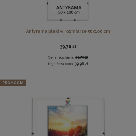
Antyrama plexi w rozmiarze 50x100 cm
39,78 zł
Cena regularna:
41,79 zł
Komplet 3szt. stalowych zawieszek do ramek, obrazów i
Najniższa cena:
39,98 zł
luster w złotym kolorze-30x48mm
2,29 zł
Zestaw 3 szt. ramek na zdjęcia 50 x 100 cm brązowych, z
PROMOCJA
naturalnego drewna
DO KOSZYKA
349,12 zł
Cena regularna:
367,49 zł
Najniższa cena:
367,49 zł
DO KOSZYKA