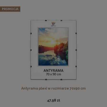
PROMOCJA
Drewniana, frezowana ramka na zdjęcia, plakaty, obrazy w
rozmiarze 18 x 24 cm w kolorze białym
16,99 zł
DO KOSZYKA
Antyrama plexi w rozmiarze 70x90 cm
47,98 zł