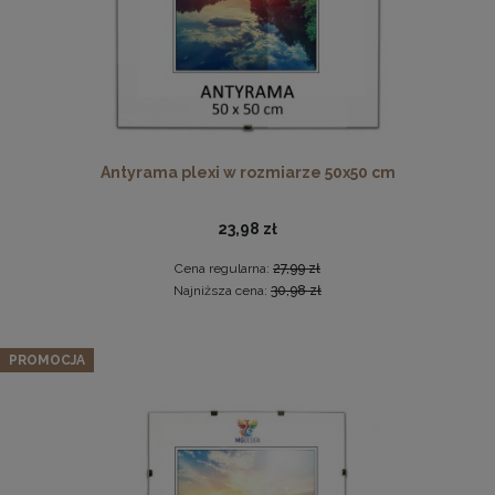
Antyrama plexi w rozmiarze 50x50 cm
23,98 zł
Drewniana ramka, rama na zdjęcia, obrazy w rozmiarze
50x100 cm, brązowa
Cena regularna:
27,99 zł
44,99 zł
Najniższa cena:
30,98 zł
DO KOSZYKA
Zestaw 3 szt. ramek na zdjęcia 35 x 50 cm białych, z
PROMOCJA
naturalnego drewna
148,19 zł
Cena regularna:
155,99 zł
Najniższa cena:
155,99 zł