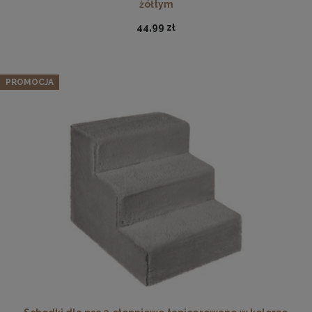
żółtym
44,99 zł
PROMOCJA
Ramka na zdjęcia A4 21 x 29,7 cm czerwona, z naturalnego
drewna
17,99 zł
DO KOSZYKA