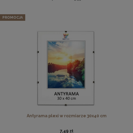
Okrągła pufa z przeszyciami LIVIA w kolorze granatowym
– siedzisko z tkaniny welurowej
PROMOCJA
159,99 zł
Cena regularna:
199,99 zł
Najniższa cena:
159,99 zł
DO KOSZYKA
Płyta HDF w rozmiarze 70x100 cm
16,49 zł
DO KOSZYKA
Antyrama plexi w rozmiarze 30x40 cm
7,49 zł