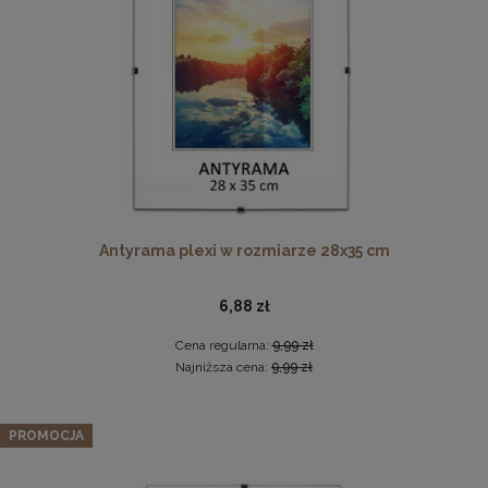
DO KOSZYKA
Ramka na zdjęcia 15x23 cm, drewniana w kolorze
naturalnego drewna
13,99 zł
Antyrama plexi w rozmiarze 28x35 cm
DO KOSZYKA
6,88 zł
Cena regularna:
9,99 zł
Najniższa cena:
9,99 zł
Panel ścienny 30 x 30 cm tapicerowany 3D Wezgłowie w
kolorze turkusowym
PROMOCJA
16,99 zł