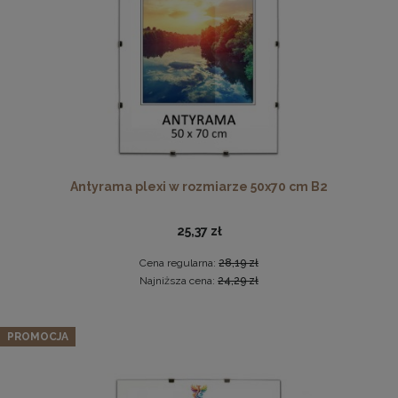
DO KOSZYKA
Antyrama plexi w rozmiarze 50x70 cm B2
Drewniana, frezowana ramka na zdjęcia, plakaty, obrazy w
rozmiarze 30 x 40 cm w kolorze białym
25,37 zł
28,99 zł
Cena regularna:
28,19 zł
DO KOSZYKA
Najniższa cena:
24,29 zł
PROMOCJA