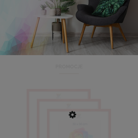
Antyrama plexi w rozmiarze 21x29,7 cm A4
3,48 zł
Cena regularna:
3,99 zł
Najniższa cena:
3,47 zł
PROMOCJE
DO KOSZYKA