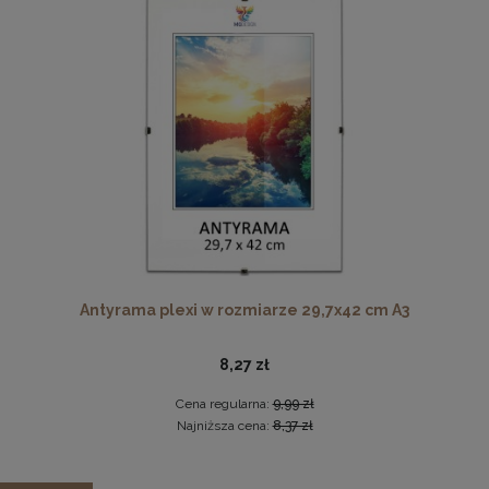
Cena regularna:
19,99 zł
Najniższa cena:
19,99 zł
DO KOSZYKA
Komplet 5 sztuk klipsów do antyram
2,29 zł
DO KOSZYKA
Antyrama plexi w rozmiarze 29,7x42 cm A3
8,27 zł
Cena regularna:
9,99 zł
Najniższa cena:
8,37 zł
Zestaw 3 szt. antyram w rozmiarze 50 x 50 cm