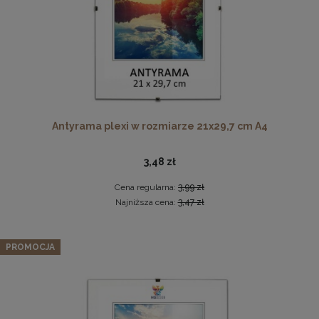
Twarda podkładka korkowa z nadrukiem w rozmiarze
Antyrama plexi w rozmiarze 21x29,7 cm A4
30x40 cm - Golden Florals
15,99 zł
3,48 zł
DO KOSZYKA
Cena regularna:
3,99 zł
Najniższa cena:
3,47 zł
Zestaw 5 szt. antyram w rozmiarze 28 x 35 cm
PROMOCJA
37,99 zł
Cena regularna:
39,99 zł
Najniższa cena:
39,99 zł