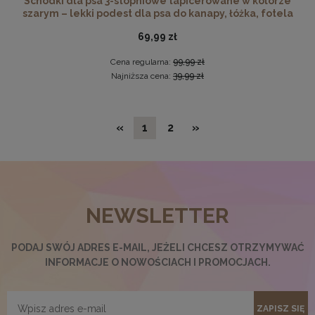
Schodki dla psa 3-stopniowe tapicerowane w kolorze
szarym – lekki podest dla psa do kanapy, łóżka, fotela
69,99 zł
Cena regularna:
99,99 zł
Najniższa cena:
39,99 zł
«
1
2
»
Ramka na zdjęcia 30 x 30 cm pomarańczowa, z naturalnego
drewna
NEWSLETTER
32,99 zł
DO KOSZYKA
PODAJ SWÓJ ADRES E-MAIL, JEŻELI CHCESZ OTRZYMYWAĆ
INFORMACJE O NOWOŚCIACH I PROMOCJACH.
ZAPISZ SIĘ