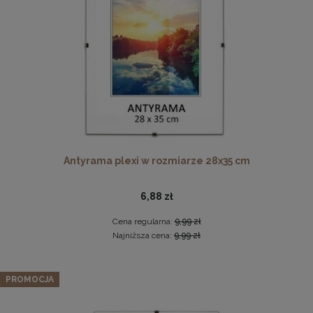
DO KOSZYKA
Ramka na zdjęcia 40x50 cm, drewniana w kolorze
brązowym
38,49 zł
Antyrama plexi w rozmiarze 28x35 cm
DO KOSZYKA
6,88 zł
Cena regularna:
9,99 zł
Najniższa cena:
9,99 zł
Zestaw 3 szt. ramek na zdjęcia 20 x 30 cm z naturalnego
drewna
PROMOCJA
74,09 zł