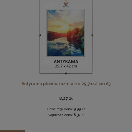
Cena regularna:
77,99 zł
Najniższa cena:
77,99 zł
DO KOSZYKA
Płyta HDF w rozmiarze 70x100 cm
16,49 zł
DO KOSZYKA
Antyrama plexi w rozmiarze 29,7x42 cm A3
8,27 zł
Cena regularna:
9,99 zł
Najniższa cena:
8,37 zł
Fotel LIVIA Muszelka w kolorze granatowym ze złotymi