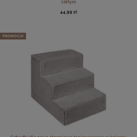
żółtym
44,99 zł
PROMOCJA
Ramka na zdjęcia 30 x 30 cm pomarańczowa, z naturalnego
drewna
32,99 zł
DO KOSZYKA