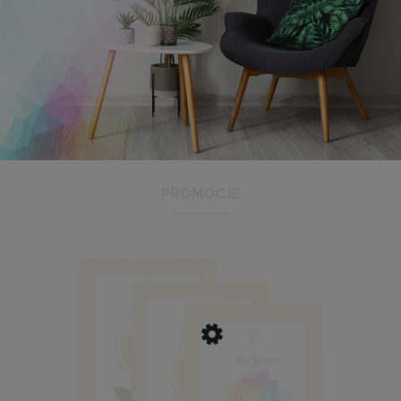
Panel ścienny 60 x 15 cm tapicerowany 3D Wezgłowie w
kolorze granatowym
16,99 zł
PROMOCJE
DO KOSZYKA