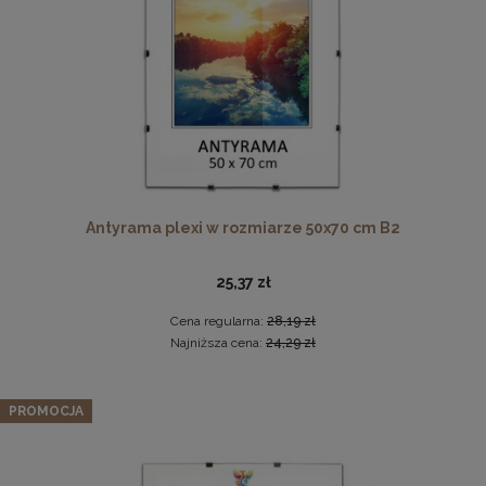
DO KOSZYKA
Antyrama plexi w rozmiarze 50x70 cm B2
Drewniana, frezowana ramka na zdjęcia, plakaty, obrazy w
rozmiarze 30 x 40 cm w kolorze białym
25,37 zł
28,99 zł
Cena regularna:
28,19 zł
DO KOSZYKA
Najniższa cena:
24,29 zł
PROMOCJA