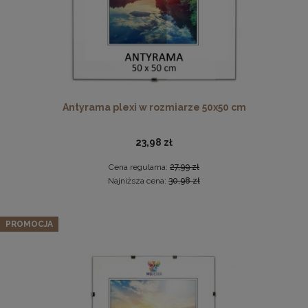
Antyrama plexi w rozmiarze 50x50 cm
23,98 zł
Ramka na zdjęcia 40x60 cm, drewniana w kolorze
brązowym
Cena regularna:
27,99 zł
34,99 zł
Najniższa cena:
30,98 zł
DO KOSZYKA
Zestaw 3 szt. antyram w rozmiarze 9 x 13 cm
PROMOCJA
7,59 zł
Cena regularna:
7,99 zł
Najniższa cena:
7,99 zł