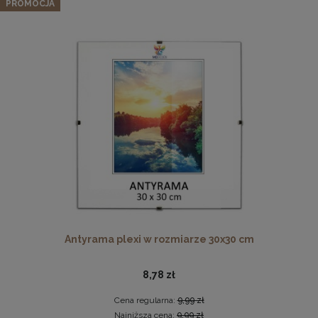
nogami i pikowanym oparciem
PROMOCJA
959,99 zł
Cena regularna:
1 199,99 zł
Najniższa cena:
959,99 zł
DO KOSZYKA
Pleksa w rozmiarze 40x40 cm plexi
10,19 zł
DO KOSZYKA
Antyrama plexi w rozmiarze 30x30 cm
8,78 zł
Cena regularna:
9,99 zł
Najniższa cena:
9,99 zł