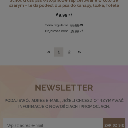
Schodki dla psa 3-stopniowe tapicerowane w kolorze
szarym – lekki podest dla psa do kanapy, łóżka, fotela
69,99 zł
Cena regularna:
99,99 zł
Najniższa cena:
39,99 zł
«
1
2
»
Okrągła pufa z przeszyciami LIVIA w kolorze granatowym
– siedzisko z tkaniny welurowej
NEWSLETTER
159,99 zł
Cena regularna:
199,99 zł
PODAJ SWÓJ ADRES E-MAIL, JEŻELI CHCESZ OTRZYMYWAĆ
Najniższa cena:
159,99 zł
INFORMACJE O NOWOŚCIACH I PROMOCJACH.
DO KOSZYKA
ZAPISZ SIĘ