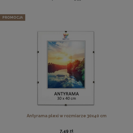
Zestaw 3 szt. antyram w rozmiarze 50 x 60 cm
PROMOCJA
60,79 zł
Cena regularna:
63,99 zł
Najniższa cena:
63,99 zł
DO KOSZYKA
Antyrama plexi w rozmiarze 70x100 cm
46,99 zł
DO KOSZYKA
Antyrama plexi w rozmiarze 30x40 cm
7,49 zł