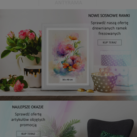
Antyrama plexi w rozmiarze 21x29,7 cm A4
3,48 zł
Cena regularna:
3,99 zł
Najniższa cena:
3,47 zł
DO KOSZYKA