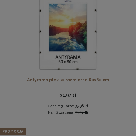
Drewniana, frezowana ramka na zdjęcia, plakaty, obrazy w
rozmiarze 15 x 21 cm w kolorze białym
Antyrama plexi w rozmiarze 60x80 cm
14,99 zł
DO KOSZYKA
34,97 zł
Cena regularna:
35,98 zł
Najniższa cena:
33,98 zł
PROMOCJA