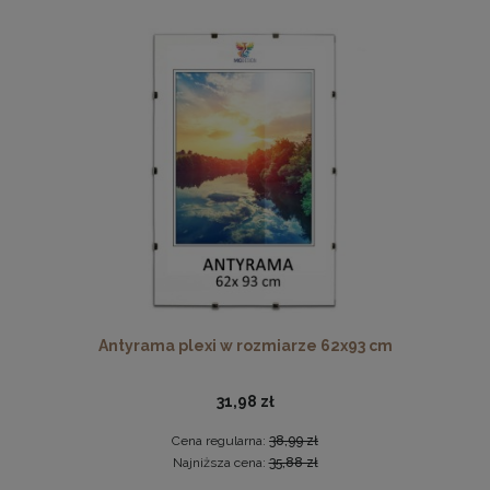
Zestaw 10 szt. ramek na zdjęcia A4 21 x 29,7 cm żółtych, z
naturalnego drewna
115,49 zł
DO KOSZYKA
Antyrama plexi w rozmiarze 62x93 cm
31,98 zł
Cena regularna:
38,99 zł
Najniższa cena:
35,88 zł