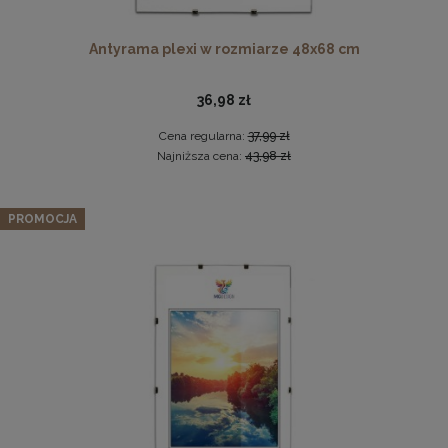
Antyrama plexi w rozmiarze 48x68 cm
36,98 zł
Cena regularna:
37,99 zł
Najniższa cena:
43,98 zł
Komplet 5 sztuk zawieszek, krokodylków do ramki
Zestaw 10 szt. ramek na zdjęcia 15 x 20 cm żółtych, z
PROMOCJA
naturalnego drewna
2,29 zł
96,42 zł
DO KOSZYKA
Cena regularna:
101,49 zł
Najniższa cena:
101,49 zł
DO KOSZYKA