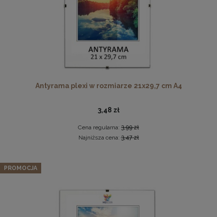
Ramka na zdjęcia 25x35 cm, drewniana w kolorze
Antyrama plexi w rozmiarze 21x29,7 cm A4
brązowym
19,99 zł
3,48 zł
DO KOSZYKA
Cena regularna:
3,99 zł
Najniższa cena:
3,47 zł
Schodki dla psa 3-stopniowe tapicerowane w kolorze
kasztanowym – lekki podest dla psa do kanapy, łóżka,
PROMOCJA
fotela
69,99 zł
Cena regularna:
99,99 zł
Najniższa cena:
39,99 zł