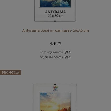
Antyrama plexi w rozmiarze 20x30 cm
Pleksa w rozmiarze 70x100 cm plexi
4,48 zł
28,99 zł
Cena regularna:
4,99 zł
Najniższa cena:
4,99 zł
DO KOSZYKA
Zestaw 5 szt. ramek na zdjęcia 40 x 50 cm
pomarańczowych, z naturalnego drewna
PROMOCJA
243,19 zł
Cena regularna:
255,99 zł
Najniższa cena:
255,99 zł
DO KOSZYKA