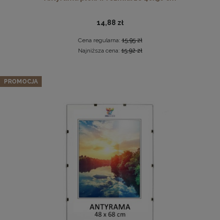
14,88 zł
Cena regularna:
15,95 zł
Najniższa cena:
15,92 zł
Antyrama plexi w rozmiarze 21x29,7 cm A4
PROMOCJA
Drewniana, frezowana ramka na zdjęcia, plakaty, obrazy w
3,48 zł
rozmiarze 21 x 30 cm w kolorze białym
Cena regularna:
3,99 zł
19,99 zł
Najniższa cena:
3,47 zł
DO KOSZYKA
DO KOSZYKA