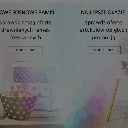
Antyrama plexi w rozmiarze 15x20 cm
5,49 zł
DO KOSZYKA