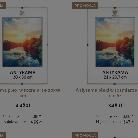
JA
PROMOCJA
225,62 zł
Cena regularna:
237,49 zł
Najniższa cena:
237,49 zł
DO KOSZYKA
Płyta HDF w rozmiarze 50x50 cm
6,49 zł
DO KOSZYKA
ma plexi w rozmiarze 20x30
Antyrama plexi w rozmiarze
cm
cm A4
4,48 zł
3,48 zł
Cena regularna:
4,99 zł
Cena regularna:
3,99 zł
Najniższa cena:
4,99 zł
Najniższa cena:
3,47 zł
JA
PROMOCJA