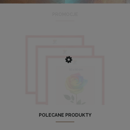
PROMOCJE
Antyrama plexi w rozmiarze 21x29,7 cm A4
3,48 zł
Cena regularna:
3,99 zł
Najniższa cena:
3,47 zł
DO KOSZYKA
POLECANE PRODUKTY
 3 szt. ramek na zdjęcia 50 x 50 cm czerwonych, z naturalnego