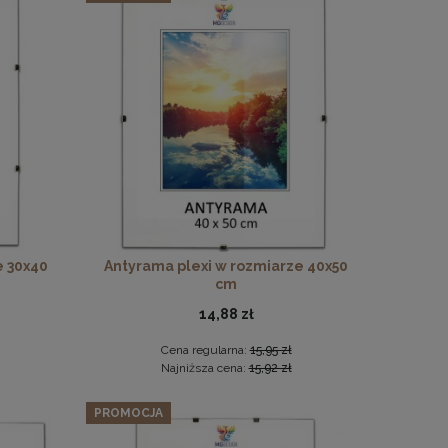
drewna
e 30x40
Antyrama plexi w rozmiarze 40x50
cm
14,88 zł
Cena regularna:
15,95 zł
Najniższa cena:
15,92 zł
PROMOCJA