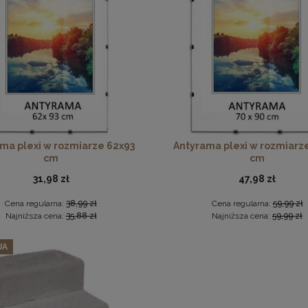
ka na zdjęcia 15x23 cm, drewniana w kolorze naturalnego dr
Antyrama plexi w rozmiarze 13x18 cm
13,99 zł
2,65 zł
ma plexi w rozmiarze 62x93
Antyrama plexi w rozmiarz
cm
cm
DO KOSZYKA
Cena regularna:
2,69 zł
Najniższa cena:
2,95 zł
31,98 zł
47,98 zł
DO KOSZYKA
Cena regularna:
38,99 zł
Cena regularna:
59,99 zł
Najniższa cena:
35,88 zł
Najniższa cena:
59,99 zł
JA