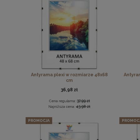
Zesta
Antyrama plexi w rozmiarze 48x68
Antyra
cm
36,98 zł
Cena regularna:
37,99 zł
Najniższa cena:
43,98 zł
PROMOCJA
PROMOC