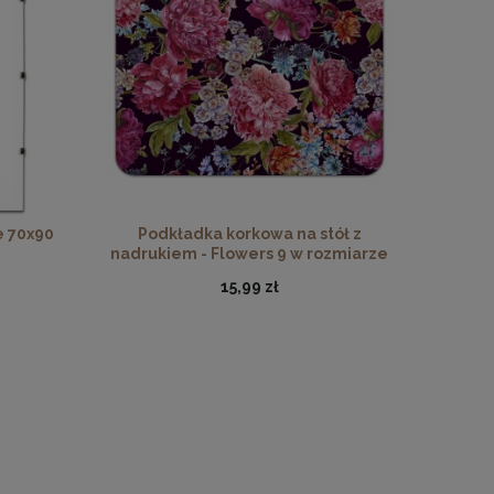
ewna
e 70x90
Podkładka korkowa na stół z
nadrukiem - Flowers 9 w rozmiarze
30x40 cm
15,99 zł