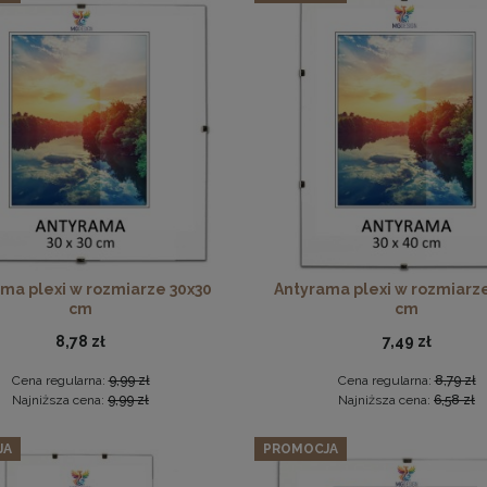
w 3 szt. ramek na zdjęcia 35 x 50 cm brązowych, z naturalnego 
148,19 zł
Cena regularna:
155,99 zł
Antyrama plexi w rozmiarze 70x100 cm
Najniższa cena:
155,99 zł
DO KOSZYKA
46,99 zł
DO KOSZYKA
ma plexi w rozmiarze 30x30
Antyrama plexi w rozmiarz
cm
cm
8,78 zł
7,49 zł
Cena regularna:
9,99 zł
Cena regularna:
8,79 zł
Najniższa cena:
9,99 zł
Najniższa cena:
6,58 zł
JA
PROMOCJA