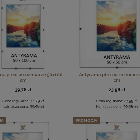
w 5 szt. ramek na zdjęcia 25 x 35 cm czarnych, z naturalnego 
Ramka na zdjęcia 20x30 cm, drewniana w kolorze brązowym
134,89 zł
Cena regularna:
141,99 zł
18,99 zł
Najniższa cena:
141,99 zł
DO KOSZYKA
DO KOSZYKA
ma plexi w rozmiarze 50x100
Antyrama plexi w rozmiarz
cm
cm
39,78 zł
23,98 zł
Cena regularna:
41,79 zł
Cena regularna:
27,99 zł
Najniższa cena:
39,98 zł
Najniższa cena:
30,98 zł
JA
PROMOCJA