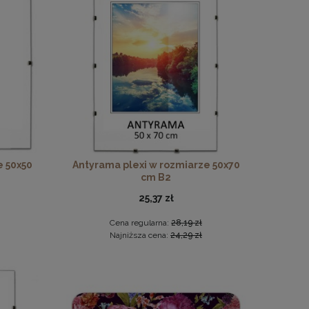
drewna
e 50x50
Antyrama plexi w rozmiarze 50x70
cm B2
25,37 zł
Cena regularna:
28,19 zł
Najniższa cena:
24,29 zł