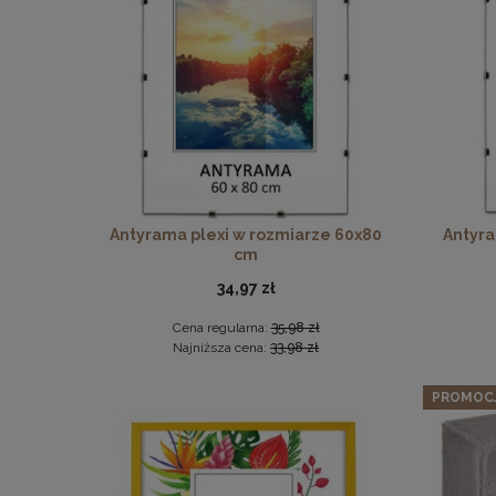
Ram
Antyrama plexi w rozmiarze 60x80
Antyra
cm
34,97 zł
Cena regularna:
35,98 zł
Najniższa cena:
33,98 zł
PROMOC