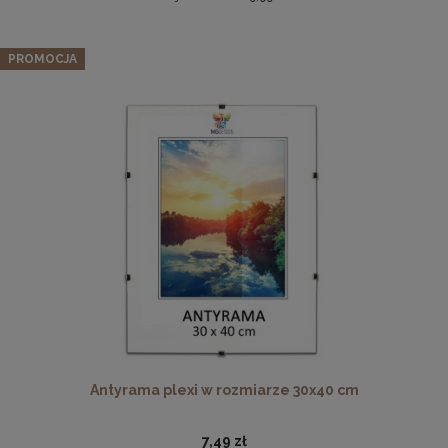
Zestaw 3 szt. ramek na zdjęcia 50 x 100 cm z naturalnego
drewna
PROMOCJA
349,12 zł
Cena regularna:
367,49 zł
Najniższa cena:
367,49 zł
DO KOSZYKA
Płyta HDF w rozmiarze 70x100 cm
16,49 zł
DO KOSZYKA
Antyrama plexi w rozmiarze 30x40 cm
7,49 zł