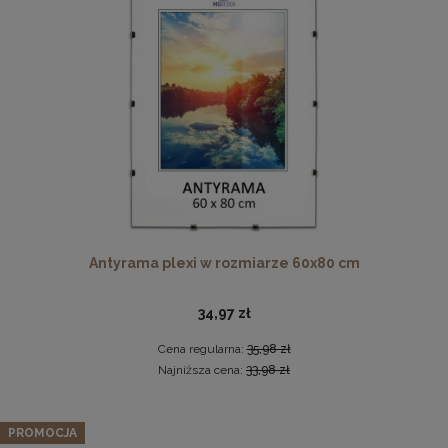
Antyrama plexi w rozmiarze 60x80 cm
Drewniana ramka, rama na zdjęcia, obrazy w rozmiarze
50x100 cm, brązowa
34,97 zł
44,99 zł
Cena regularna:
35,98 zł
DO KOSZYKA
Najniższa cena:
33,98 zł
PROMOCJA