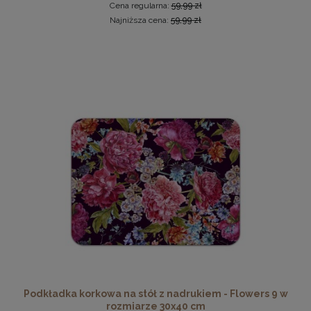
Cena regularna:
59,99 zł
Najniższa cena:
59,99 zł
Drewniana, frezowana ramka na zdjęcia, plakaty, obrazy w
rozmiarze 15 x 21 cm w kolorze białym
14,99 zł
DO KOSZYKA
Podkładka korkowa na stół z nadrukiem - Flowers 9 w
rozmiarze 30x40 cm