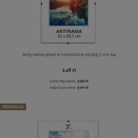
Antyrama plexi w rozmiarze 21x29,7 cm A4
Wkład do poduszki 40 x 80 cm
3,48 zł
Cena regularna:
3,99 zł
19,99 zł
Najniższa cena:
3,47 zł
DO KOSZYKA
Zestaw 3 szt. antyram w rozmiarze 30 x 30 cm
PROMOCJA
24,22 zł
Cena regularna:
25,49 zł
Najniższa cena:
25,49 zł