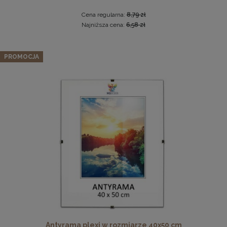
Cena regularna:
8,79 zł
Najniższa cena:
6,58 zł
Zestaw 10 szt. ramek na zdjęcia 15 x 23 cm zielonych, z
PROMOCJA
naturalnego drewna
113,04 zł
Cena regularna:
118,99 zł
Najniższa cena:
118,99 zł
DO KOSZYKA
Pleksa w rozmiarze 40x40 cm plexi
10,19 zł
DO KOSZYKA
Antyrama plexi w rozmiarze 40x50 cm