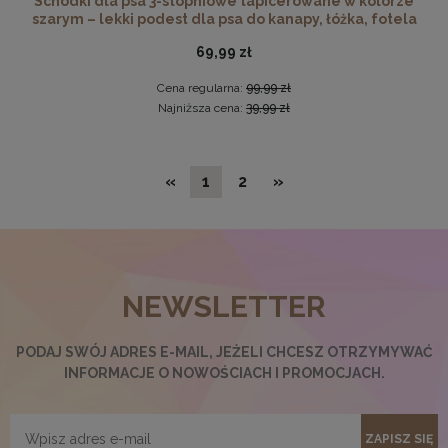
Schodki dla psa 3-stopniowe tapicerowane w kolorze
szarym – lekki podest dla psa do kanapy, łóżka, fotela
69,99 zł
Cena regularna:
99,99 zł
Najniższa cena:
39,99 zł
«
1
2
»
NEWSLETTER
Antyrama plexi w rozmiarze 60x80 cm
34,97 zł
PODAJ SWÓJ ADRES E-MAIL, JEŻELI CHCESZ OTRZYMYWAĆ
INFORMACJE O NOWOŚCIACH I PROMOCJACH.
Cena regularna:
35,98 zł
Najniższa cena:
33,98 zł
DO KOSZYKA
ZAPISZ SIĘ