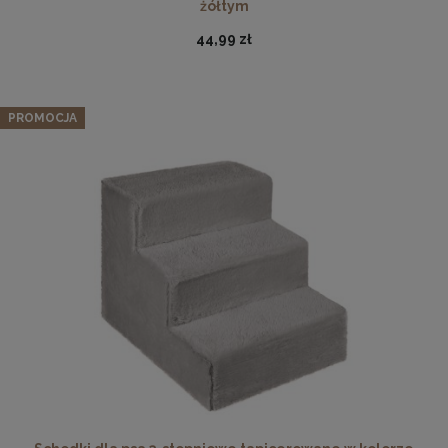
żółtym
44,99 zł
PROMOCJA
Ramka na zdjęcia 25x35 cm, drewniana w kolorze
niebieskim
19,99 zł
DO KOSZYKA