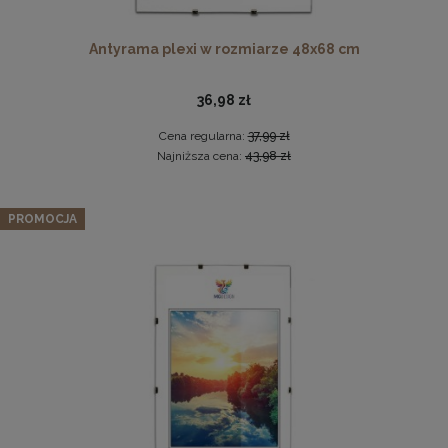
Antyrama plexi w rozmiarze 48x68 cm
36,98 zł
Cena regularna:
37,99 zł
Najniższa cena:
43,98 zł
Zestaw 5 szt. ramek na zdjęcia 40 x 40 cm żółtych, z
PROMOCJA
naturalnego drewna
Antyrama plexi w rozmiarze 61x91,5 cm
303,99 zł
Cena regularna:
319,99 zł
38,98 zł
Najniższa cena:
319,99 zł
DO KOSZYKA
DO KOSZYKA