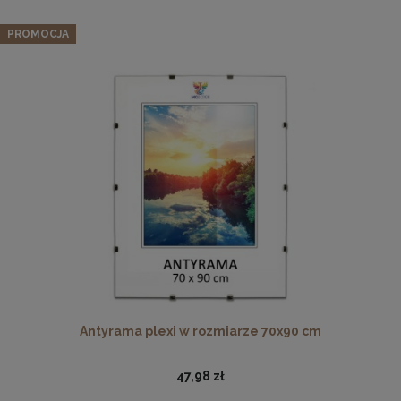
PROMOCJA
Drewniana, frezowana ramka na zdjęcia, plakaty, obrazy w
rozmiarze 30 x 40 cm w kolorze białym
28,99 zł
DO KOSZYKA
Antyrama plexi w rozmiarze 70x90 cm
47,98 zł