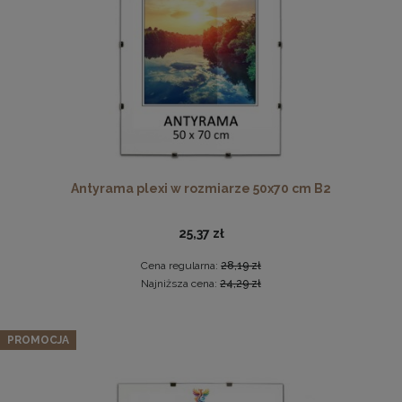
DO KOSZYKA
Antyrama plexi w rozmiarze 50x70 cm B2
25,37 zł
Komplet 5 sztuk zawieszek, krokodylków do ramki
Cena regularna:
28,19 zł
2,29 zł
Najniższa cena:
24,29 zł
DO KOSZYKA
PROMOCJA