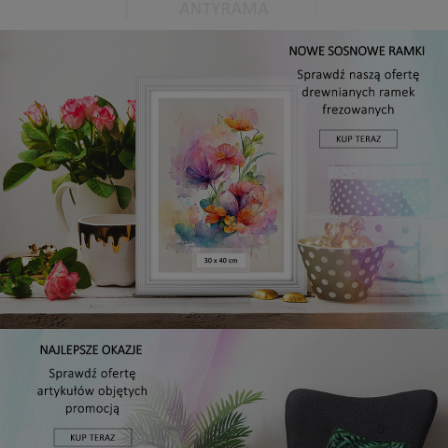
Antyrama plexi w rozmiarze 21x29,7 cm A4
3,48 zł
Cena regularna:
3,99 zł
Najniższa cena:
3,47 zł
DO KOSZYKA