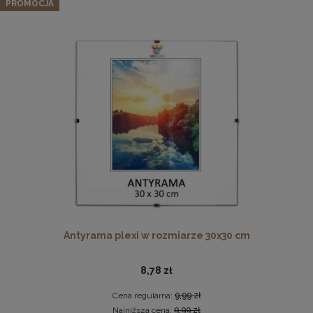
naturalnego drewna
PROMOCJA
56,99 zł
Cena regularna:
59,99 zł
Najniższa cena:
59,99 zł
DO KOSZYKA
Ramka na zdjęcia 40x50 cm, drewniana w kolorze
brązowym
38,49 zł
DO KOSZYKA
Antyrama plexi w rozmiarze 30x30 cm
8,78 zł
Cena regularna:
9,99 zł
Najniższa cena:
9,99 zł