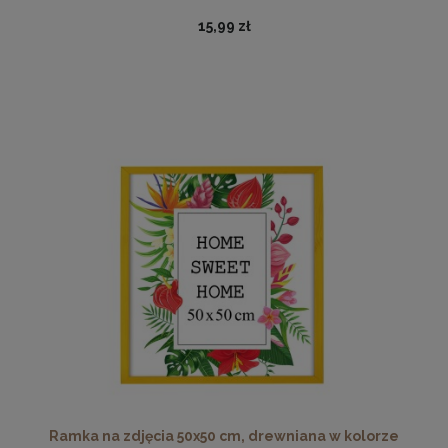
15,99 zł
Zestaw 10 szt. ramek na zdjęcia A4 21 x 29,7 cm żółtych, z
naturalnego drewna
115,49 zł
DO KOSZYKA
Ramka na zdjęcia 50x50 cm, drewniana w kolorze