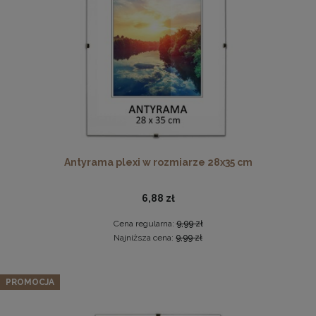
DO KOSZYKA
Pleksa w rozmiarze 70x100 cm plexi
Antyrama plexi w rozmiarze 28x35 cm
28,99 zł
6,88 zł
DO KOSZYKA
Cena regularna:
9,99 zł
Najniższa cena:
9,99 zł
Zestaw LIVIA: sofa, fotel muszelka i pufa w kolorze szarym
PROMOCJA
2 559,99 zł