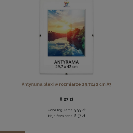
Cena regularna:
3 199,99 zł
Najniższa cena:
2 559,99 zł
DO KOSZYKA
Ramka na zdjęcia 25x35 cm, drewniana w kolorze
brązowym
19,99 zł
Antyrama plexi w rozmiarze 29,7x42 cm A3
DO KOSZYKA
8,27 zł
Cena regularna:
9,99 zł
Najniższa cena:
8,37 zł
Zestaw 3 szt. ramek na zdjęcia 15 x 20 cm zielonych, z