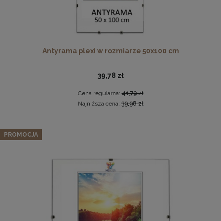
Antyrama plexi w rozmiarze 50x100 cm
39,78 zł
Cena regularna:
41,79 zł
Najniższa cena:
39,98 zł
Drewniana, frezowana ramka na zdjęcia, plakaty, obrazy w
Okrągła pufa z przeszyciami LIVIA w kolorze
rozmiarze 21 x 30 cm w kolorze białym
PROMOCJA
jasnoniebieskim – siedzisko z tkaniny welurowej
19,99 zł
159,99 zł
DO KOSZYKA
Cena regularna:
199,99 zł
Najniższa cena:
159,99 zł
DO KOSZYKA