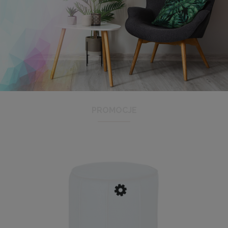
Antyrama plexi w rozmiarze 18x24 cm
2,58 zł
PROMOCJE
Cena regularna:
3,59 zł
Najniższa cena:
2,98 zł
DO KOSZYKA