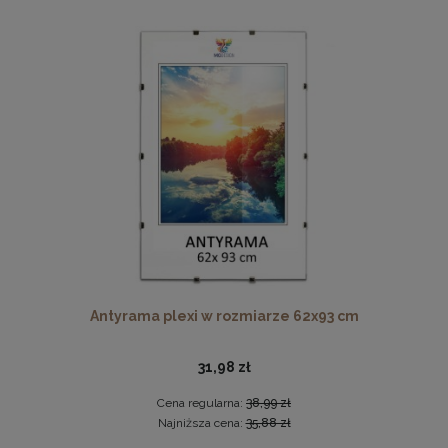
Ramka na zdjęcia 40x60 cm, drewniana w kolorze
brązowym
Antyrama plexi w rozmiarze 62x93 cm
34,99 zł
DO KOSZYKA
31,98 zł
Cena regularna:
38,99 zł
Najniższa cena:
35,88 zł