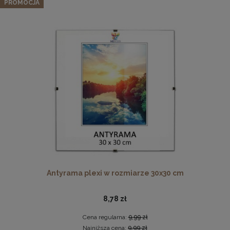
nogami i pikowanym oparciem
PROMOCJA
959,99 zł
Cena regularna:
1 199,99 zł
Najniższa cena:
959,99 zł
DO KOSZYKA
Pleksa w rozmiarze 40x40 cm plexi
10,19 zł
DO KOSZYKA
Antyrama plexi w rozmiarze 30x30 cm
8,78 zł
Cena regularna:
9,99 zł
Najniższa cena:
9,99 zł