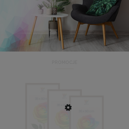
Panel ścienny 60 x 15 cm tapicerowany 3D Wezgłowie w
kolorze granatowym
16,99 zł
PROMOCJE
DO KOSZYKA