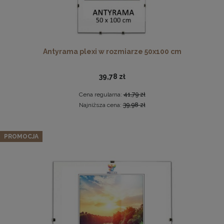
Antyrama plexi w rozmiarze 50x100 cm
39,78 zł
Cena regularna:
41,79 zł
Drewniana ramka, rama na zdjęcia, obrazy w rozmiarze
Najniższa cena:
39,98 zł
50x100 cm, brązowa
44,99 zł
Zestaw 3 szt. ramek na zdjęcia 15 x 20 cm
PROMOCJA
pomarańczowych, z naturalnego drewna
DO KOSZYKA
56,99 zł
Cena regularna:
59,99 zł
Najniższa cena:
59,99 zł
DO KOSZYKA