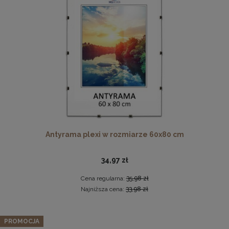
Drewniana, frezowana ramka na zdjęcia, plakaty, obrazy w
rozmiarze 15 x 21 cm w kolorze białym
Antyrama plexi w rozmiarze 60x80 cm
14,99 zł
DO KOSZYKA
34,97 zł
Cena regularna:
35,98 zł
Najniższa cena:
33,98 zł
PROMOCJA