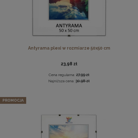
Antyrama plexi w rozmiarze 50x50 cm
23,98 zł
Ramka na zdjęcia 40x60 cm, drewniana w kolorze
brązowym
Cena regularna:
27,99 zł
34,99 zł
Najniższa cena:
30,98 zł
DO KOSZYKA
Zestaw 3 szt. ramek na zdjęcia 15 x 23 cm żółtych, z
PROMOCJA
naturalnego drewna
66,97 zł
Cena regularna:
70,49 zł
Najniższa cena:
70,49 zł