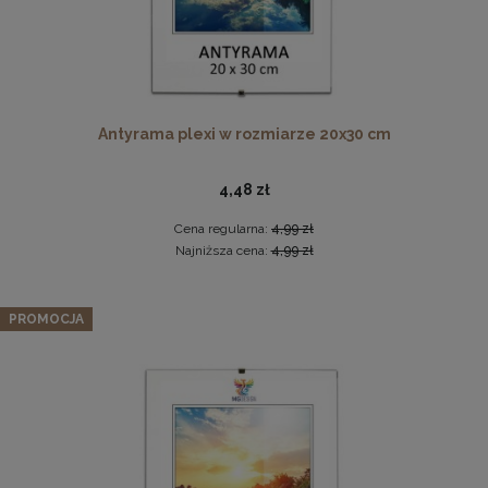
Antyrama plexi w rozmiarze 20x30 cm
Pleksa w rozmiarze 70x100 cm plexi
4,48 zł
28,99 zł
Cena regularna:
4,99 zł
Najniższa cena:
4,99 zł
DO KOSZYKA
Panel ścienny 120 x 30 cm tapicerowany 3D Wezgłowie
LUX w kolorze grafitowy
PROMOCJA
49,99 zł
Cena regularna:
59,99 zł
Najniższa cena:
59,99 zł
DO KOSZYKA