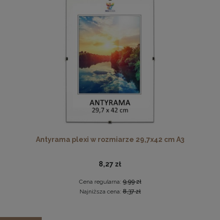
Cena regularna:
28,49 zł
Najniższa cena:
28,49 zł
DO KOSZYKA
Płyta HDF w rozmiarze 70x100 cm
16,49 zł
DO KOSZYKA
Antyrama plexi w rozmiarze 29,7x42 cm A3
8,27 zł
Cena regularna:
9,99 zł
Najniższa cena:
8,37 zł
Fotel LIVIA Muszelka w kolorze jasnoniebieskim ze złotymi