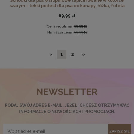
Schodki dla psa 3-stopniowe tapicerowane w kolorze
szarym – lekki podest dla psa do kanapy, łóżka, fotela
69,99 zł
Cena regularna:
99,99 zł
Najniższa cena:
39,99 zł
«
1
2
»
Okrągła pufa z przeszyciami LIVIA w kolorze granatowym
– siedzisko z tkaniny welurowej
NEWSLETTER
159,99 zł
Cena regularna:
199,99 zł
PODAJ SWÓJ ADRES E-MAIL, JEŻELI CHCESZ OTRZYMYWAĆ
Najniższa cena:
159,99 zł
INFORMACJE O NOWOŚCIACH I PROMOCJACH.
DO KOSZYKA
ZAPISZ SIĘ