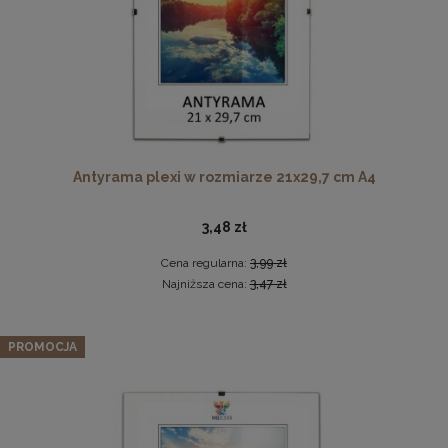
Ramka na zdjęcia 25x35 cm, drewniana w kolorze
Antyrama plexi w rozmiarze 21x29,7 cm A4
brązowym
19,99 zł
3,48 zł
DO KOSZYKA
Cena regularna:
3,99 zł
Najniższa cena:
3,47 zł
Zestaw 5 szt. ramek na zdjęcia 25 x 35 cm
pomarańczowych, z naturalnego drewna
PROMOCJA
134,89 zł
Cena regularna:
141,99 zł
Najniższa cena:
141,99 zł