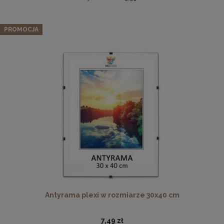
Zestaw 5 szt. ramek na zdjęcia 28 x 35 cm z lakierowanego
drewna
PROMOCJA
182,39 zł
Cena regularna:
191,99 zł
Najniższa cena:
191,99 zł
DO KOSZYKA
Antyrama plexi w rozmiarze 70x100 cm
46,99 zł
DO KOSZYKA
Antyrama plexi w rozmiarze 30x40 cm
7,49 zł