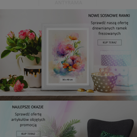
Antyrama plexi w rozmiarze 21x29,7 cm A4
3,48 zł
Cena regularna:
3,99 zł
Najniższa cena:
3,47 zł
DO KOSZYKA