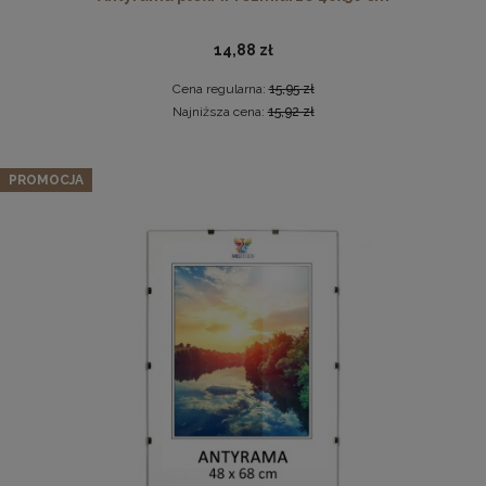
14,88 zł
Cena regularna:
15,95 zł
Najniższa cena:
15,92 zł
Zestaw 5 szt. ramek na zdjęcia 28 x 35 cm szarych, z
PROMOCJA
naturalnego drewna
Drewniana, frezowana ramka na zdjęcia, plakaty, obrazy w
182,39 zł
rozmiarze 21 x 30 cm w kolorze białym
Cena regularna:
191,99 zł
19,99 zł
Najniższa cena:
191,99 zł
DO KOSZYKA
DO KOSZYKA