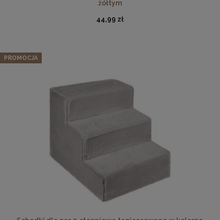
żółtym
44,99 zł
PROMOCJA
Ramka na zdjęcia 30 x 30 cm pomarańczowa, z naturalnego
drewna
32,99 zł
DO KOSZYKA