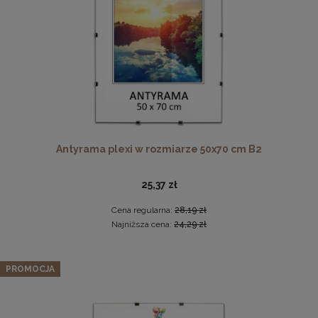
DO KOSZYKA
Antyrama plexi w rozmiarze 50x70 cm B2
Drewniana, frezowana ramka na zdjęcia, plakaty, obrazy w
rozmiarze 30 x 40 cm w kolorze białym
25,37 zł
28,99 zł
Cena regularna:
28,19 zł
DO KOSZYKA
Najniższa cena:
24,29 zł
PROMOCJA