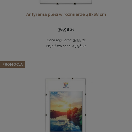
Antyrama plexi w rozmiarze 48x68 cm
36,98 zł
Cena regularna:
37,99 zł
Najniższa cena:
43,98 zł
Komplet 5 sztuk zawieszek, krokodylków do ramki
Zestaw 3 szt. antyram w rozmiarze 15 x 20 cm
PROMOCJA
2,29 zł
8,54 zł
DO KOSZYKA
Cena regularna:
8,99 zł
Najniższa cena:
8,99 zł
DO KOSZYKA