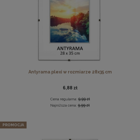
DO KOSZYKA
Ramka na zdjęcia 40x50 cm, drewniana w kolorze
brązowym
38,49 zł
Antyrama plexi w rozmiarze 28x35 cm
DO KOSZYKA
6,88 zł
Cena regularna:
9,99 zł
Najniższa cena:
9,99 zł
Zestaw 3 szt. antyram w rozmiarze 25 x 35 cm
PROMOCJA
27,07 zł