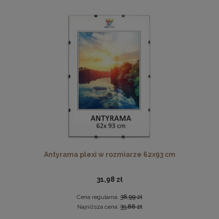
Zestaw 10 szt. ramek na zdjęcia A4 21 x 29,7 cm żółtych, z
naturalnego drewna
115,49 zł
DO KOSZYKA
Antyrama plexi w rozmiarze 62x93 cm
31,98 zł
Cena regularna:
38,99 zł
Najniższa cena:
35,88 zł