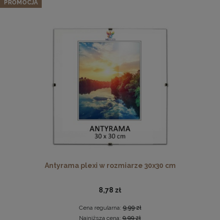
naturalnego drewna
PROMOCJA
126,34 zł
Cena regularna:
132,99 zł
Najniższa cena:
132,99 zł
DO KOSZYKA
Drewniana, frezowana ramka na zdjęcia, plakaty, obrazy w
rozmiarze 21 x 30 cm w kolorze białym
19,99 zł
DO KOSZYKA
Antyrama plexi w rozmiarze 30x30 cm
8,78 zł
Cena regularna:
9,99 zł
Najniższa cena:
9,99 zł