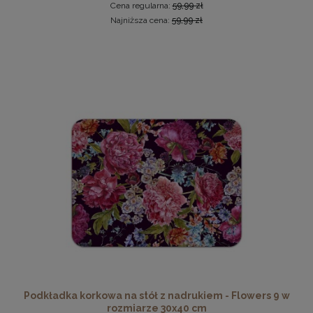
Cena regularna:
59,99 zł
Najniższa cena:
59,99 zł
Antyrama plexi w rozmiarze 50x70 cm B2
25,37 zł
Cena regularna:
28,19 zł
Najniższa cena:
24,29 zł
DO KOSZYKA
Podkładka korkowa na stół z nadrukiem - Flowers 9 w
rozmiarze 30x40 cm