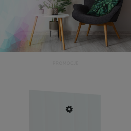
Antyrama plexi w rozmiarze 21x29,7 cm A4
3,48 zł
Cena regularna:
3,99 zł
Najniższa cena:
3,47 zł
PROMOCJE
DO KOSZYKA