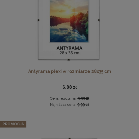
DO KOSZYKA
Twarda podkładka korkowa z nadrukiem w rozmiarze
30x40 cm - Golden Florals
15,99 zł
Antyrama plexi w rozmiarze 28x35 cm
DO KOSZYKA
6,88 zł
Cena regularna:
9,99 zł
Najniższa cena:
9,99 zł
Zestaw 5 szt. ramek na zdjęcia 30 x 40 cm z lakierowanego
drewna
PROMOCJA
170,99 zł