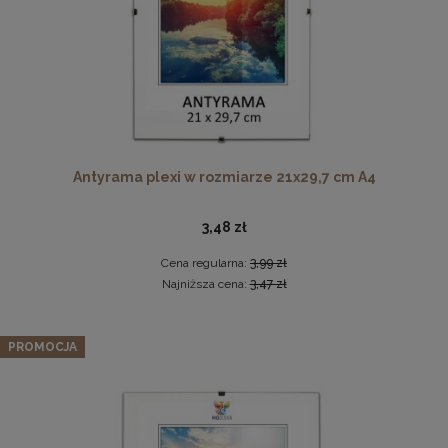
Ramka na zdjęcia 15x23 cm, drewniana w kolorze
Antyrama plexi w rozmiarze 21x29,7 cm A4
naturalnego drewna
13,99 zł
3,48 zł
DO KOSZYKA
Cena regularna:
3,99 zł
Najniższa cena:
3,47 zł
Zestaw 3 szt. ramek na zdjęcia 48 x 68,3 cm czerwonych, z
naturalnego drewna
PROMOCJA
237,49 zł
Cena regularna:
249,99 zł
Najniższa cena:
249,99 zł