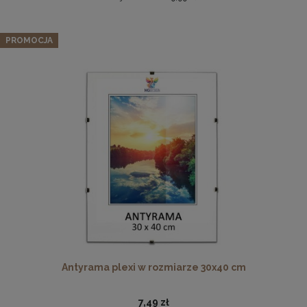
Zestaw 5 szt. ramek na zdjęcia 40 x 60 cm różowych, z
naturalnego drewna
PROMOCJA
250,79 zł
Cena regularna:
263,99 zł
Najniższa cena:
263,99 zł
DO KOSZYKA
Drewniana, frezowana ramka na zdjęcia, plakaty, obrazy w
rozmiarze 30 x 40 cm w kolorze białym
28,99 zł
DO KOSZYKA
Antyrama plexi w rozmiarze 30x40 cm
7,49 zł