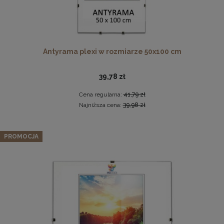
Antyrama plexi w rozmiarze 50x100 cm
39,78 zł
Cena regularna:
41,79 zł
Zdobiona ornamentowa rama na obrazy o wymiarach
Najniższa cena:
39,98 zł
50x70 cm w kolorze złotym MAKÓWKA
164,99 zł
Zestaw 3 szt. ramek na zdjęcia 35 x 50 cm szarych, z
PROMOCJA
naturalnego drewna
DO KOSZYKA
148,19 zł
Cena regularna:
155,99 zł
Najniższa cena:
155,99 zł
DO KOSZYKA