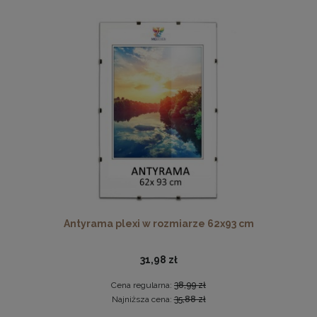
Ramka na zdjęcia 18 x 24 cm z naturalnego drewna
17,99 zł
DO KOSZYKA
Antyrama plexi w rozmiarze 62x93 cm
31,98 zł
Cena regularna:
38,99 zł
Najniższa cena:
35,88 zł