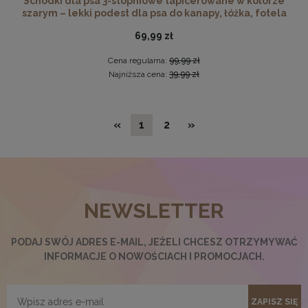
Schodki dla psa 3-stopniowe tapicerowane w kolorze
szarym – lekki podest dla psa do kanapy, łóżka, fotela
69,99 zł
Cena regularna:
99,99 zł
Najniższa cena:
39,99 zł
«
1
2
»
NEWSLETTER
Twarda podkładka korkowa z nadrukiem w rozmiarze
PODAJ SWÓJ ADRES E-MAIL, JEŻELI CHCESZ OTRZYMYWAĆ
30x40 cm - Cat 2
INFORMACJE O NOWOŚCIACH I PROMOCJACH.
15,99 zł
DO KOSZYKA
ZAPISZ SIĘ