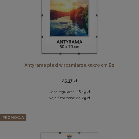
DO KOSZYKA
Antyrama plexi w rozmiarze 50x70 cm B2
Komplet 3szt. stalowych zawieszek do ramek, obrazów i
luster w złotym kolorze-30x48mm
25,37 zł
2,29 zł
Cena regularna:
28,19 zł
DO KOSZYKA
Najniższa cena:
24,29 zł
PROMOCJA