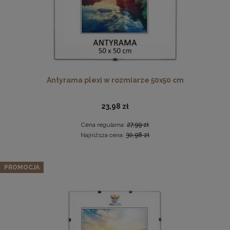
Antyrama plexi w rozmiarze 50x50 cm
23,98 zł
Ramka na zdjęcia 50 x 140 cm czarna, z naturalnego
drewna
Cena regularna:
27,99 zł
119,99 zł
Najniższa cena:
30,98 zł
DO KOSZYKA
Schodki dla psa 3-stopniowe tapicerowane w kolorze
PROMOCJA
ciemnoszarym – lekki podest dla psa do kanapy, łóżka,
fotela
69,99 zł
Cena regularna:
99,99 zł
Najniższa cena:
39,99 zł