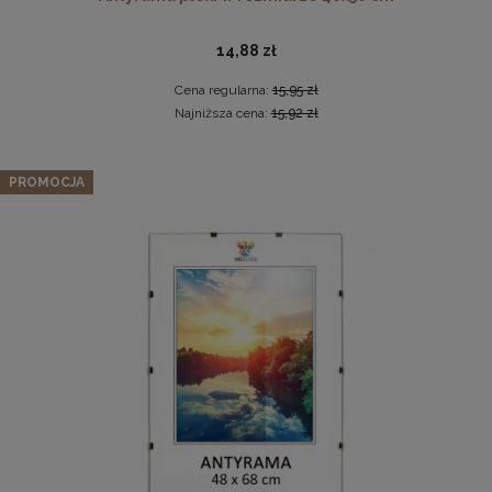
14,88 zł
Cena regularna:
15,95 zł
Najniższa cena:
15,92 zł
Zestaw 3 szt. ramek na zdjęcia 50 x 100 cm białych, z
PROMOCJA
naturalnego drewna
Ramka na zdjęcia 48 x 68,3 cm biała, z naturalnego drewna
349,12 zł
Cena regularna:
367,49 zł
60,99 zł
Najniższa cena:
367,49 zł
DO KOSZYKA
DO KOSZYKA