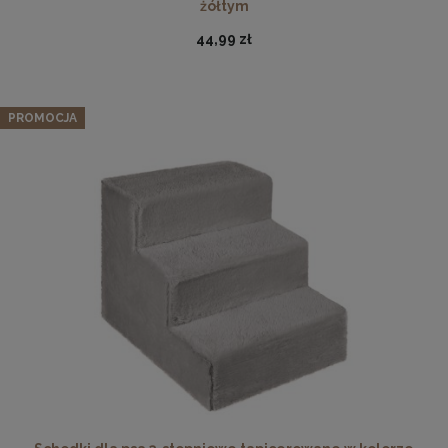
żółtym
44,99 zł
PROMOCJA
Antyrama plexi w rozmiarze 60x80 cm
34,97 zł
Cena regularna:
35,98 zł
Najniższa cena:
33,98 zł
DO KOSZYKA