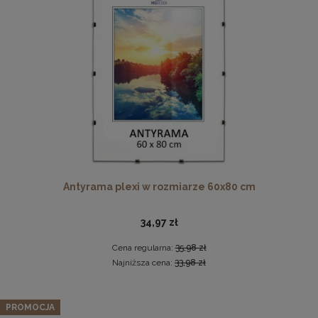
Wkładka passe-partout na cztery zdjęcia 10x15 cm (30x40
cm)
Antyrama plexi w rozmiarze 60x80 cm
2,49 zł
DO KOSZYKA
34,97 zł
Cena regularna:
35,98 zł
Najniższa cena:
33,98 zł
PROMOCJA