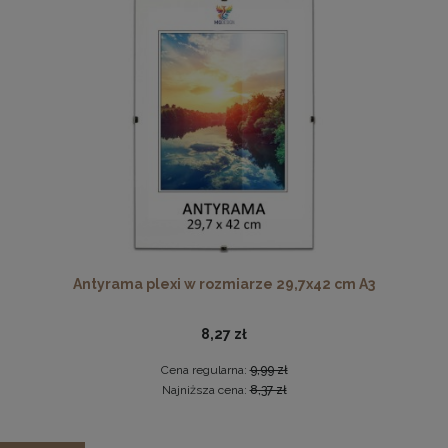
Cena regularna:
179,99 zł
Najniższa cena:
179,99 zł
DO KOSZYKA
Pleksa w rozmiarze 40x40 cm plexi
10,19 zł
DO KOSZYKA
Antyrama plexi w rozmiarze 29,7x42 cm A3
8,27 zł
Cena regularna:
9,99 zł
Najniższa cena:
8,37 zł
Zestaw 10 szt. ramek na zdjęcia 13 x 18 cm zielonych, z