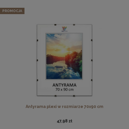
PROMOCJA
Potykacz reklamowy z opalanego drewna - składana
tablica kredowa w rozmiarze 50x90 cm
89,99 zł
DO KOSZYKA
Antyrama plexi w rozmiarze 70x90 cm
47,98 zł