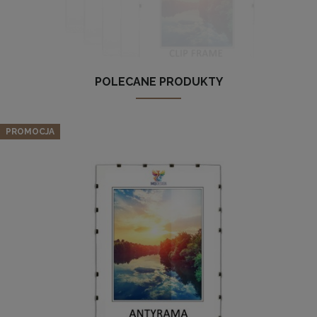
Komplet 5 sztuk klipsów do antyram
POLECANE PRODUKTY
Zestaw 5 szt. antyram w rozmiarze 24 x 30 cm
2,29 zł
DO KOSZYKA
PROMOCJA
22,79 zł
Cena regularna:
23,99 zł
Najniższa cena:
23,99 zł
DO KOSZYKA