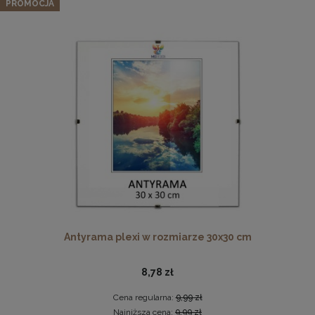
PROMOCJA
2 559,99 zł
Cena regularna:
3 199,99 zł
Najniższa cena:
2 559,99 zł
DO KOSZYKA
Drewniana, frezowana ramka na zdjęcia, plakaty, obrazy w
rozmiarze 21 x 30 cm w kolorze białym
19,99 zł
DO KOSZYKA
Antyrama plexi w rozmiarze 30x30 cm
8,78 zł
Cena regularna:
9,99 zł
Najniższa cena:
9,99 zł