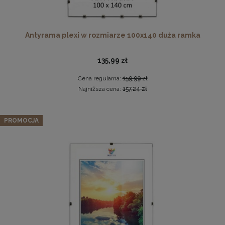
Antyrama plexi w rozmiarze 100x140 duża ramka
Pleksa w rozmiarze 70x100 cm plexi
135,99 zł
28,99 zł
Cena regularna:
159,99 zł
Najniższa cena:
157,24 zł
DO KOSZYKA
Panel ścienny 120 x 30 cm tapicerowany 3D Wezgłowie MV
w kolorze odcieniu morskim
PROMOCJA
49,99 zł
Cena regularna:
59,99 zł
Najniższa cena:
59,99 zł
DO KOSZYKA