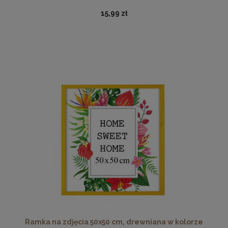
15,99 zł
Antyrama plexi w rozmiarze 50x70 cm B2
25,37 zł
Cena regularna:
28,19 zł
Najniższa cena:
24,29 zł
DO KOSZYKA
Ramka na zdjęcia 50x50 cm, drewniana w kolorze