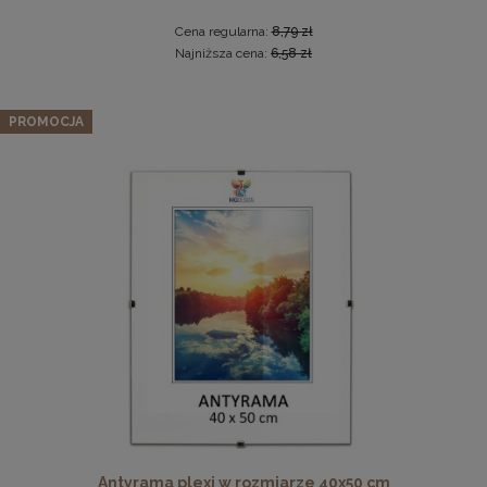
Cena regularna:
8,79 zł
Najniższa cena:
6,58 zł
Zestaw 3 szt. ramek na zdjęcia 18 x 24 cm niebieskich, z
PROMOCJA
naturalnego drewna
66,97 zł
Drewniana, frezowana ramka na zdjęcia, plakaty, obrazy w
Cena regularna:
70,49 zł
rozmiarze 15 x 21 cm w kolorze białym
Najniższa cena:
70,49 zł
DO KOSZYKA
14,99 zł
DO KOSZYKA
Antyrama plexi w rozmiarze 40x50 cm