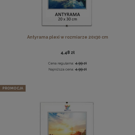
Płyta HDF w rozmiarze 70x100 cm
Antyrama plexi w rozmiarze 20x30 cm
16,49 zł
4,48 zł
DO KOSZYKA
Cena regularna:
4,99 zł
Najniższa cena:
4,99 zł
Zestaw 5 szt. antyram w rozmiarze A3 29,7 x 42 cm
PROMOCJA
38,47 zł
Cena regularna:
40,49 zł
Najniższa cena:
40,49 zł
DO KOSZYKA