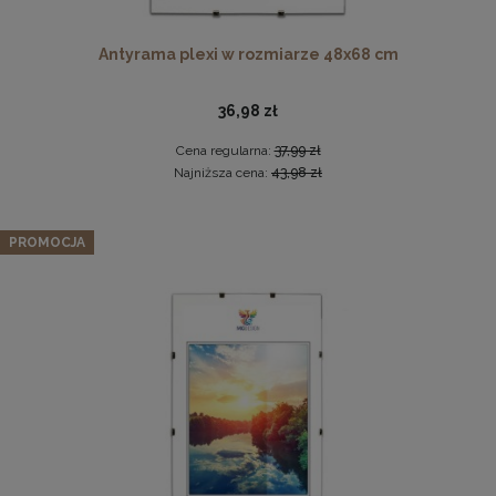
Antyrama plexi w rozmiarze 48x68 cm
36,98 zł
Cena regularna:
37,99 zł
Najniższa cena:
43,98 zł
Komplet 5 sztuk zawieszek, krokodylków do ramki
Zestaw 5 szt. ramek na zdjęcia 30 x 40 cm żółtych, z
PROMOCJA
naturalnego drewna
2,29 zł
170,99 zł
DO KOSZYKA
Cena regularna:
179,99 zł
Najniższa cena:
179,99 zł
DO KOSZYKA