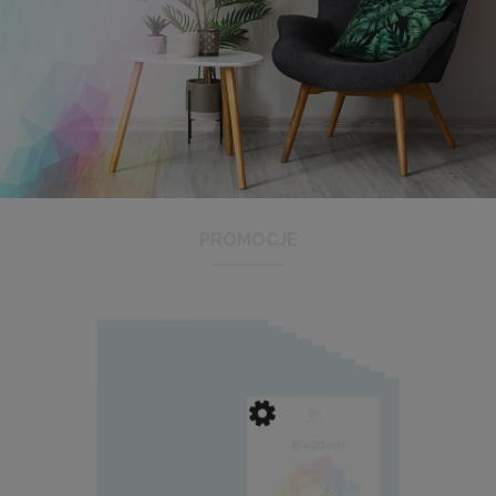
Antyrama plexi w rozmiarze 21x29,7 cm A4
3,48 zł
Cena regularna:
3,99 zł
Najniższa cena:
3,47 zł
PROMOCJE
DO KOSZYKA