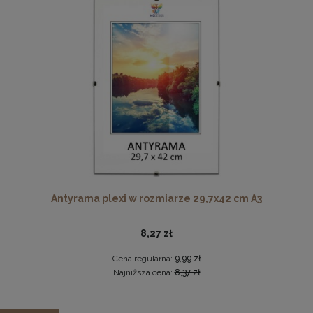
Cena regularna:
109,99 zł
Najniższa cena:
109,99 zł
DO KOSZYKA
Komplet 5 sztuk klipsów do antyram
2,29 zł
DO KOSZYKA
Antyrama plexi w rozmiarze 29,7x42 cm A3
8,27 zł
Cena regularna:
9,99 zł
Najniższa cena:
8,37 zł
Zestaw 3 szt. ramek na zdjęcia A2 42 x 59,4 cm z