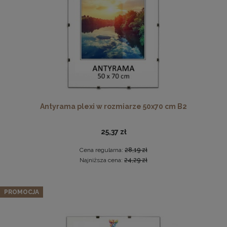
DO KOSZYKA
Antyrama plexi w rozmiarze 50x70 cm B2
Drewniana, frezowana ramka na zdjęcia, plakaty, obrazy w
rozmiarze 30 x 40 cm w kolorze białym
25,37 zł
28,99 zł
Cena regularna:
28,19 zł
DO KOSZYKA
Najniższa cena:
24,29 zł
PROMOCJA