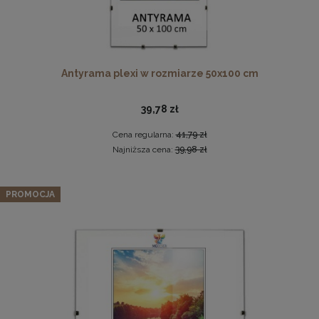
Antyrama plexi w rozmiarze 50x100 cm
39,78 zł
Cena regularna:
41,79 zł
Komplet 3szt. stalowych zawieszek do ramek, obrazów i
Najniższa cena:
39,98 zł
luster w złotym kolorze-30x48mm
2,29 zł
Zestaw 3 szt. ramek na zdjęcia 50 x 140 cm zielonych, z
PROMOCJA
naturalnego drewna
DO KOSZYKA
407,07 zł
Cena regularna:
428,49 zł
Najniższa cena:
428,49 zł
DO KOSZYKA