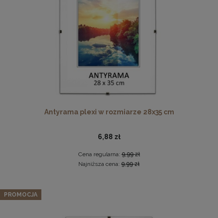
DO KOSZYKA
Ramka na zdjęcia 15x23 cm, drewniana w kolorze
naturalnego drewna
13,99 zł
Antyrama plexi w rozmiarze 28x35 cm
DO KOSZYKA
6,88 zł
Cena regularna:
9,99 zł
Najniższa cena:
9,99 zł
Zestaw 5 szt. ramek na zdjęcia 18 x 24 cm z naturalnego
drewna
PROMOCJA
104,49 zł