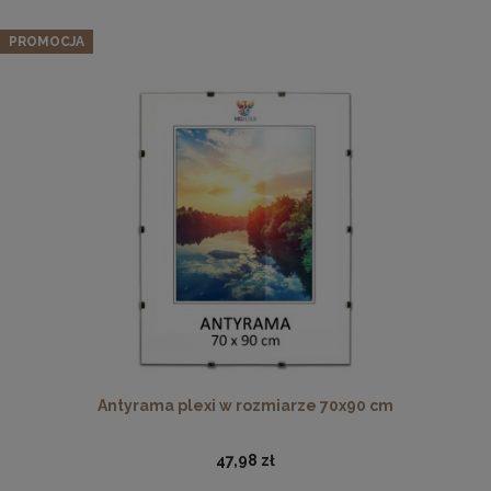
PROMOCJA
Drewniana, frezowana ramka na zdjęcia, plakaty, obrazy w
rozmiarze 18 x 24 cm w kolorze białym
16,99 zł
DO KOSZYKA
Antyrama plexi w rozmiarze 70x90 cm
47,98 zł