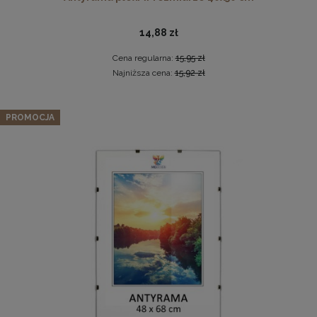
14,88 zł
Cena regularna:
15,95 zł
Najniższa cena:
15,92 zł
Zestaw 5 szt. ramek na zdjęcia 40 x 40 cm szarych, z
PROMOCJA
naturalnego drewna
Pleksa w rozmiarze 40x40 cm plexi
303,99 zł
Cena regularna:
319,99 zł
10,19 zł
Najniższa cena:
319,99 zł
DO KOSZYKA
DO KOSZYKA