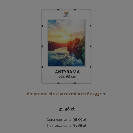
Drewniana, frezowana ramka na zdjęcia, plakaty, obrazy w
rozmiarze 15 x 21 cm w kolorze białym
14,99 zł
DO KOSZYKA
Antyrama plexi w rozmiarze 62x93 cm
31,98 zł
Cena regularna:
38,99 zł
Najniższa cena:
35,88 zł