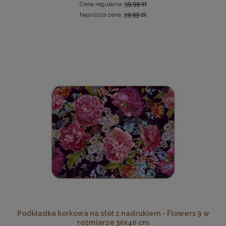
Cena regularna:
59,99 zł
Najniższa cena:
59,99 zł
Antyrama plexi w rozmiarze 60x80 cm
34,97 zł
Cena regularna:
35,98 zł
Najniższa cena:
33,98 zł
DO KOSZYKA
Podkładka korkowa na stół z nadrukiem - Flowers 9 w
rozmiarze 30x40 cm