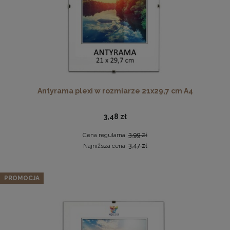
Twarda podkładka korkowa z nadrukiem w rozmiarze
Antyrama plexi w rozmiarze 21x29,7 cm A4
30x40 cm - Golden Florals
15,99 zł
3,48 zł
DO KOSZYKA
Cena regularna:
3,99 zł
Najniższa cena:
3,47 zł
Zestaw 10 szt. ramek na zdjęcia 15 x 23 cm
pomarańczowych, z naturalnego drewna
PROMOCJA
113,04 zł
Cena regularna:
118,99 zł
Najniższa cena:
118,99 zł