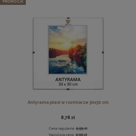
naturalnego drewna
PROMOCJA
174,79 zł
Cena regularna:
183,99 zł
Najniższa cena:
183,99 zł
DO KOSZYKA
Pleksa w rozmiarze 70x100 cm plexi
28,99 zł
DO KOSZYKA
Antyrama plexi w rozmiarze 30x30 cm
8,78 zł
Cena regularna:
9,99 zł
Najniższa cena:
9,99 zł