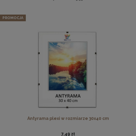
Zestaw 10 szt. ramek na zdjęcia 9 x 13 cm brązowych, z
naturalnego drewna
PROMOCJA
106,39 zł
Cena regularna:
111,99 zł
Najniższa cena:
111,99 zł
DO KOSZYKA
Płyta HDF w rozmiarze 70x100 cm
16,49 zł
DO KOSZYKA
Antyrama plexi w rozmiarze 30x40 cm
7,49 zł