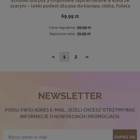
Schodki dla psa 3-stopniowe tapicerowane w kolorze
szarym – lekki podest dla psa do kanapy, łóżka, fotela
69,99 zł
Cena regularna:
99,99 zł
Najniższa cena:
39,99 zł
«
1
2
»
NEWSLETTER
Nowoczesna otwierana pufa 45x160 w kolorze grafitowym
519,99 zł
PODAJ SWÓJ ADRES E-MAIL, JEŻELI CHCESZ OTRZYMYWAĆ
INFORMACJE O NOWOŚCIACH I PROMOCJACH.
DO KOSZYKA
ZAPISZ SIĘ