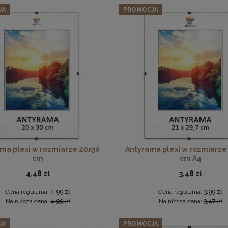
JA
PROMOCJA
74,09 zł
Cena regularna:
77,99 zł
Najniższa cena:
77,99 zł
DO KOSZYKA
Płyta HDF w rozmiarze 50x50 cm
6,49 zł
DO KOSZYKA
ma plexi w rozmiarze 20x30
Antyrama plexi w rozmiarze
cm
cm A4
4,48 zł
3,48 zł
Cena regularna:
4,99 zł
Cena regularna:
3,99 zł
Najniższa cena:
4,99 zł
Najniższa cena:
3,47 zł
JA
PROMOCJA