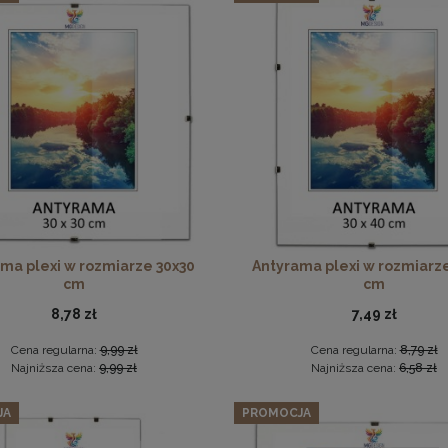
estaw 3 szt. ramek na zdjęcia 25 x 35 cm z lakierowanego drew
85,97 zł
Cena regularna:
90,49 zł
Ramka na zdjęcia 20x30 cm, drewniana w kolorze brązowym
Najniższa cena:
90,49 zł
DO KOSZYKA
18,99 zł
DO KOSZYKA
ma plexi w rozmiarze 30x30
Antyrama plexi w rozmiarz
cm
cm
8,78 zł
7,49 zł
Cena regularna:
9,99 zł
Cena regularna:
8,79 zł
Najniższa cena:
9,99 zł
Najniższa cena:
6,58 zł
JA
PROMOCJA