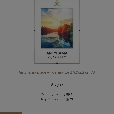
Cena regularna:
13,99 zł
Najniższa cena:
13,99 zł
DO KOSZYKA
Pleksa w rozmiarze 70x100 cm plexi
28,99 zł
DO KOSZYKA
Antyrama plexi w rozmiarze 29,7x42 cm A3
8,27 zł
Cena regularna:
9,99 zł
Najniższa cena:
8,37 zł
Zestaw 5 szt. ramek na zdjęcia 40 x 50 cm