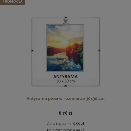
pomarańczowych, z naturalnego drewna
PROMOCJA
243,19 zł
Cena regularna:
255,99 zł
Najniższa cena:
255,99 zł
DO KOSZYKA
Płyta HDF w rozmiarze 70x100 cm
16,49 zł
DO KOSZYKA
Antyrama plexi w rozmiarze 30x30 cm
8,78 zł
Cena regularna:
9,99 zł
Najniższa cena:
9,99 zł