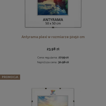
Antyrama plexi w rozmiarze 50x50 cm
23,98 zł
Drewniana ramka, rama na zdjęcia, obrazy w rozmiarze
50x100 cm, brązowa
Cena regularna:
27,99 zł
44,99 zł
Najniższa cena:
30,98 zł
DO KOSZYKA
Zestaw 3 szt. ramek na zdjęcia 45 x 60 cm z naturalnego
PROMOCJA
drewna
271,69 zł
Cena regularna:
285,99 zł
Najniższa cena:
285,99 zł