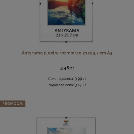
Ramka na zdjęcia 15x23 cm, drewniana w kolorze
Antyrama plexi w rozmiarze 21x29,7 cm A4
naturalnego drewna
13,99 zł
3,48 zł
DO KOSZYKA
Cena regularna:
3,99 zł
Najniższa cena:
3,47 zł
Zestaw 3 szt. ramek na zdjęcia 50 x 60 cm
pomarańczowych, z naturalnego drewna
PROMOCJA
186,67 zł
Cena regularna:
196,49 zł
Najniższa cena:
196,49 zł