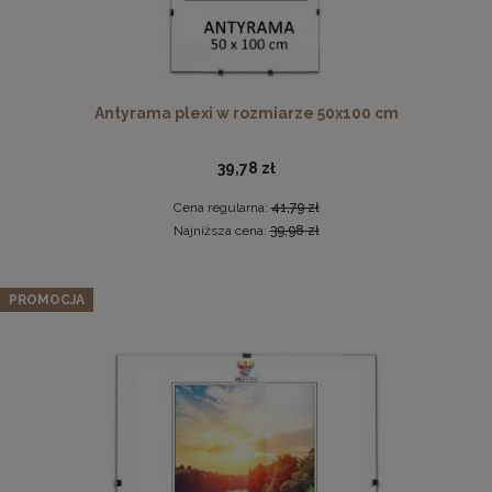
Antyrama plexi w rozmiarze 50x100 cm
39,78 zł
Cena regularna:
41,79 zł
Komplet 5 sztuk zawieszek, krokodylków do ramki
Najniższa cena:
39,98 zł
2,29 zł
Antyrama plexi w rozmiarze 48x68 cm
PROMOCJA
DO KOSZYKA
36,98 zł
Cena regularna:
37,99 zł
Najniższa cena:
43,98 zł
DO KOSZYKA