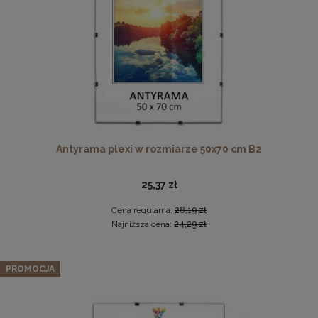
DO KOSZYKA
Antyrama plexi w rozmiarze 50x70 cm B2
Drewniana, frezowana ramka na zdjęcia, plakaty, obrazy w
rozmiarze 30 x 40 cm w kolorze białym
25,37 zł
28,99 zł
Cena regularna:
28,19 zł
DO KOSZYKA
Najniższa cena:
24,29 zł
PROMOCJA