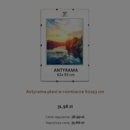
Drewniana, frezowana ramka na zdjęcia, plakaty, obrazy w
rozmiarze 15 x 21 cm w kolorze białym
14,99 zł
DO KOSZYKA
Antyrama plexi w rozmiarze 62x93 cm
31,98 zł
Cena regularna:
38,99 zł
Najniższa cena:
35,88 zł