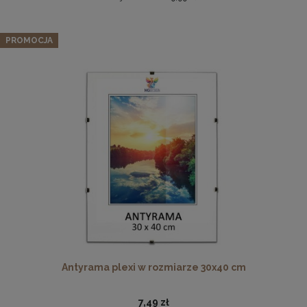
Zestaw 5 szt. antyram w rozmiarze A3 29,7 x 42 cm
PROMOCJA
38,47 zł
Cena regularna:
40,49 zł
Najniższa cena:
40,49 zł
DO KOSZYKA
Drewniana, frezowana ramka na zdjęcia, plakaty, obrazy w
rozmiarze 21 x 30 cm w kolorze białym
19,99 zł
DO KOSZYKA
Antyrama plexi w rozmiarze 30x40 cm
7,49 zł