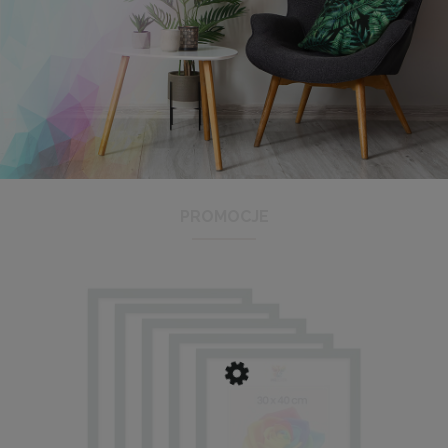
Antyrama plexi w rozmiarze 21x29,7 cm A4
3,48 zł
Cena regularna:
3,99 zł
Najniższa cena:
3,47 zł
PROMOCJE
DO KOSZYKA