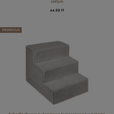
żółtym
44,99 zł
PROMOCJA
Podkładka korkowa z nadrukiem, reprodukcja w
rozmiarze 30x40 cm- Jesień
15,99 zł
DO KOSZYKA