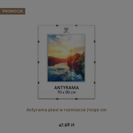
PROMOCJA
Drewniana, frezowana ramka na zdjęcia, plakaty, obrazy w
rozmiarze 18 x 24 cm w kolorze białym
16,99 zł
DO KOSZYKA
Antyrama plexi w rozmiarze 70x90 cm
47,98 zł