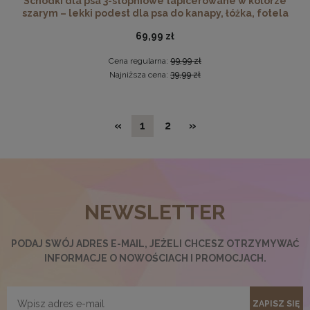
Schodki dla psa 3-stopniowe tapicerowane w kolorze
szarym – lekki podest dla psa do kanapy, łóżka, fotela
69,99 zł
Cena regularna:
99,99 zł
Najniższa cena:
39,99 zł
«
1
2
»
Ramka na zdjęcia A4 21 x 29,7 cm czerwona, z naturalnego
drewna
NEWSLETTER
17,99 zł
DO KOSZYKA
PODAJ SWÓJ ADRES E-MAIL, JEŻELI CHCESZ OTRZYMYWAĆ
INFORMACJE O NOWOŚCIACH I PROMOCJACH.
ZAPISZ SIĘ