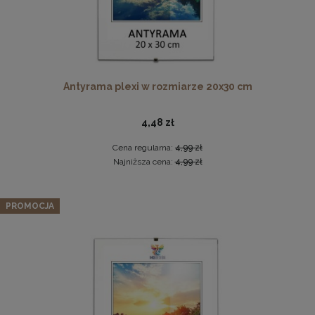
Antyrama plexi w rozmiarze 20x30 cm
Twarda podkładka korkowa z nadrukiem w rozmiarze
4,48 zł
30x40 cm - Golden Florals
15,99 zł
Cena regularna:
4,99 zł
Najniższa cena:
4,99 zł
DO KOSZYKA
Zestaw 3 szt. ramek na zdjęcia 20 x 30 cm żółtych, z
naturalnego drewna
PROMOCJA
74,09 zł
Cena regularna:
77,99 zł
Najniższa cena:
77,99 zł
DO KOSZYKA