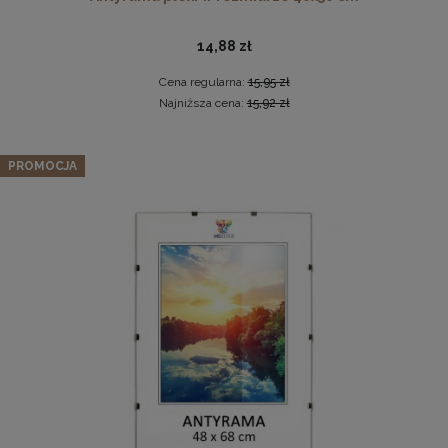
14,88 zł
Cena regularna:
15,95 zł
Najniższa cena:
15,92 zł
Zestaw 3 szt. antyram w rozmiarze 35 x 100 cm
PROMOCJA
Antyrama plexi w rozmiarze 70x100 cm
109,24 zł
Cena regularna:
114,99 zł
46,99 zł
Najniższa cena:
114,99 zł
DO KOSZYKA
DO KOSZYKA