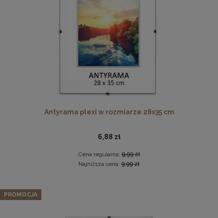
DO KOSZYKA
Komplet 5 sztuk klipsów do antyram
2,29 zł
Antyrama plexi w rozmiarze 28x35 cm
DO KOSZYKA
6,88 zł
Cena regularna:
9,99 zł
Najniższa cena:
9,99 zł
Zestaw 5 szt. antyram w rozmiarze 15 x 20 cm
PROMOCJA
13,29 zł