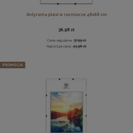
Antyrama plexi w rozmiarze 48x68 cm
36,98 zł
Cena regularna:
37,99 zł
Najniższa cena:
43,98 zł
Komplet 3szt. stalowych zawieszek do ramek, obrazów i
Zestaw 5 szt. ramek na zdjęcia 25 x 35 cm niebieskich, z
luster w złotym kolorze-30x48mm
PROMOCJA
naturalnego drewna
2,29 zł
134,89 zł
DO KOSZYKA
Cena regularna:
141,99 zł
Najniższa cena:
141,99 zł
DO KOSZYKA