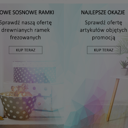
Antyrama plexi w rozmiarze 15x20 cm
5,49 zł
DO KOSZYKA