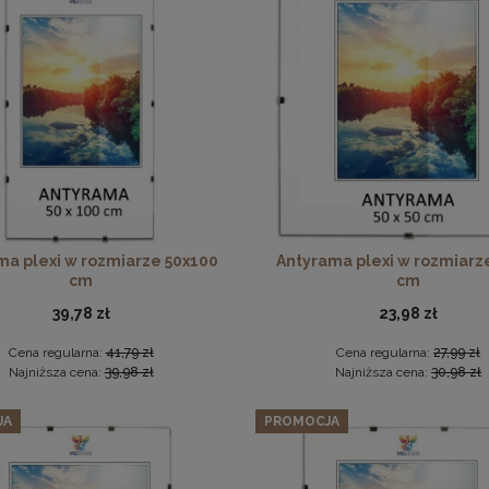
cienny 90 x 15 cm tapicerowany 3D Wezgłowie w kolorze ciem
Ramka na zdjęcia 20x30 cm, drewniana w kolorze brązowym
22,99 zł
Cena regularna:
26,99 zł
18,99 zł
Najniższa cena:
26,99 zł
DO KOSZYKA
DO KOSZYKA
ma plexi w rozmiarze 50x100
Antyrama plexi w rozmiarz
cm
cm
39,78 zł
23,98 zł
Cena regularna:
41,79 zł
Cena regularna:
27,99 zł
Najniższa cena:
39,98 zł
Najniższa cena:
30,98 zł
JA
PROMOCJA