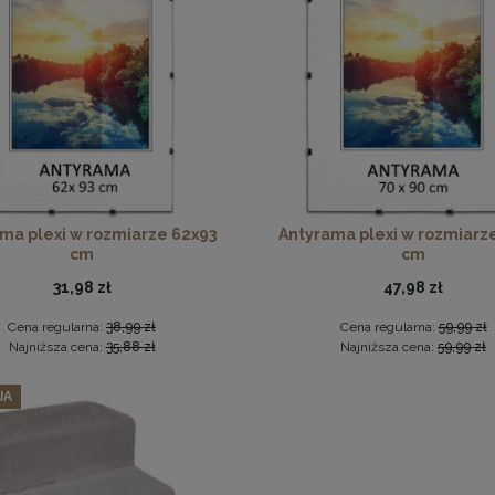
podkładka korkowa z nadrukiem w rozmiarze 30x40 cm - Golden
w 3 szt. ramek na zdjęcia 45 x 60 cm czarnych, z naturalnego 
15,99 zł
271,69 zł
ma plexi w rozmiarze 62x93
Antyrama plexi w rozmiarz
cm
cm
DO KOSZYKA
Cena regularna:
285,99 zł
Najniższa cena:
285,99 zł
31,98 zł
47,98 zł
DO KOSZYKA
Cena regularna:
38,99 zł
Cena regularna:
59,99 zł
Najniższa cena:
35,88 zł
Najniższa cena:
59,99 zł
JA