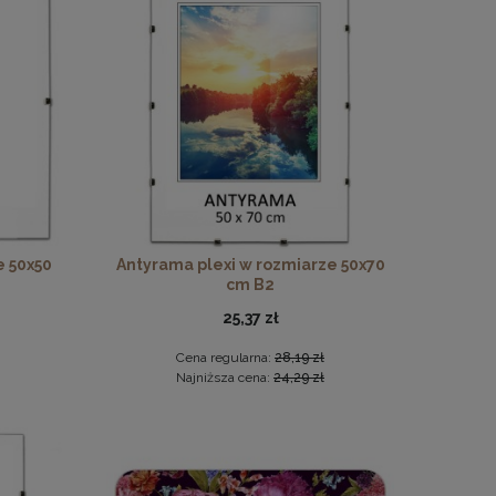
noszarym
e 50x50
Antyrama plexi w rozmiarze 50x70
cm B2
25,37 zł
Cena regularna:
28,19 zł
Najniższa cena:
24,29 zł