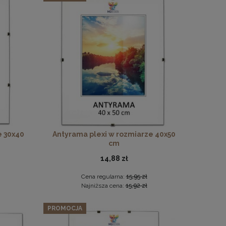
a
e 30x40
Antyrama plexi w rozmiarze 40x50
cm
14,88 zł
Cena regularna:
15,95 zł
Najniższa cena:
15,92 zł
PROMOCJA