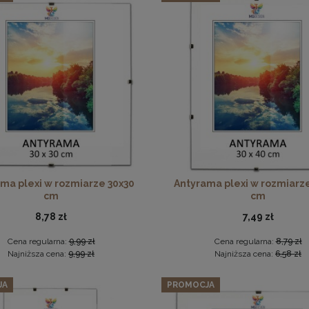
Zestaw 3 szt. ramek na zdjęcia 25 x 35 cm z naturalnego drewn
85,97 zł
Cena regularna:
90,49 zł
Antyrama plexi w rozmiarze 70x100 cm
Najniższa cena:
90,49 zł
DO KOSZYKA
46,99 zł
DO KOSZYKA
ma plexi w rozmiarze 30x30
Antyrama plexi w rozmiarz
cm
cm
8,78 zł
7,49 zł
Cena regularna:
9,99 zł
Cena regularna:
8,79 zł
Najniższa cena:
9,99 zł
Najniższa cena:
6,58 zł
JA
PROMOCJA