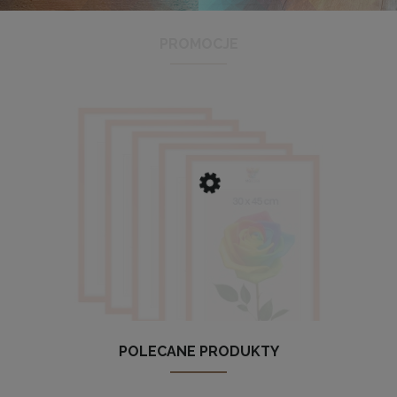
PROMOCJE
Antyrama plexi w rozmiarze 21x29,7 cm A4
3,48 zł
Cena regularna:
3,99 zł
Najniższa cena:
3,47 zł
DO KOSZYKA
POLECANE PRODUKTY
szt. ramek na zdjęcia 30 x 45 cm pomarańczowych, z naturaln