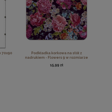
 Florals
drewna
e 70x90
Podkładka korkowa na stół z
nadrukiem - Flowers 9 w rozmiarze
30x40 cm
15,99 zł