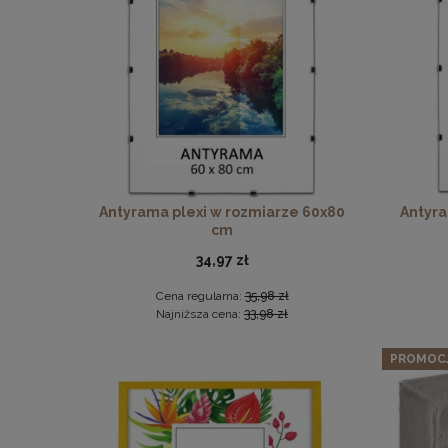
Twarda 
Zesta
Antyrama plexi w rozmiarze 60x80
Antyra
cm
34,97 zł
Cena regularna:
35,98 zł
Najniższa cena:
33,98 zł
PROMOC