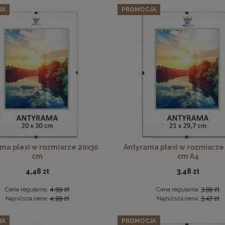
JA
PROMOCJA
226,09 zł
Cena regularna:
237,99 zł
Najniższa cena:
237,99 zł
DO KOSZYKA
Płyta HDF w rozmiarze 50x50 cm
6,49 zł
DO KOSZYKA
ma plexi w rozmiarze 20x30
Antyrama plexi w rozmiarze
cm
cm A4
4,48 zł
3,48 zł
Cena regularna:
4,99 zł
Cena regularna:
3,99 zł
Najniższa cena:
4,99 zł
Najniższa cena:
3,47 zł
JA
PROMOCJA