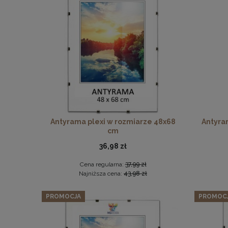
Panel ś
Antyrama plexi w rozmiarze 48x68
Antyra
cm
36,98 zł
Cena regularna:
37,99 zł
Najniższa cena:
43,98 zł
PROMOCJA
PROMOC