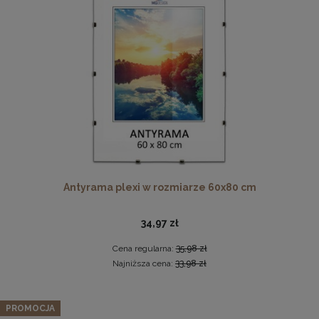
Wkładka passe-partout na cztery zdjęcia 10x15 cm (30x40
cm)
Antyrama plexi w rozmiarze 60x80 cm
2,49 zł
DO KOSZYKA
34,97 zł
Cena regularna:
35,98 zł
Najniższa cena:
33,98 zł
PROMOCJA