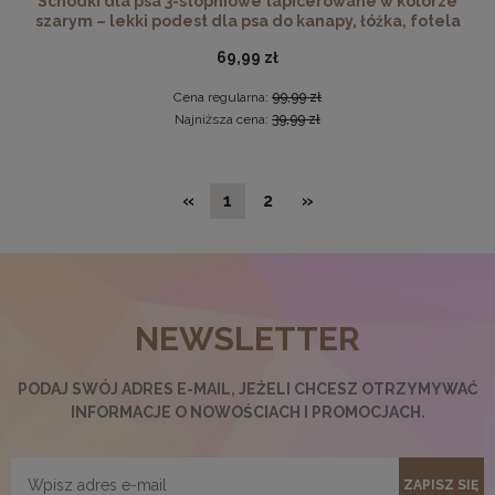
Schodki dla psa 3-stopniowe tapicerowane w kolorze
szarym – lekki podest dla psa do kanapy, łóżka, fotela
69,99 zł
Cena regularna:
99,99 zł
Najniższa cena:
39,99 zł
«
1
2
»
NEWSLETTER
Twarda podkładka korkowa z nadrukiem w rozmiarze
PODAJ SWÓJ ADRES E-MAIL, JEŻELI CHCESZ OTRZYMYWAĆ
30x40 cm - Cat 2
INFORMACJE O NOWOŚCIACH I PROMOCJACH.
15,99 zł
DO KOSZYKA
ZAPISZ SIĘ