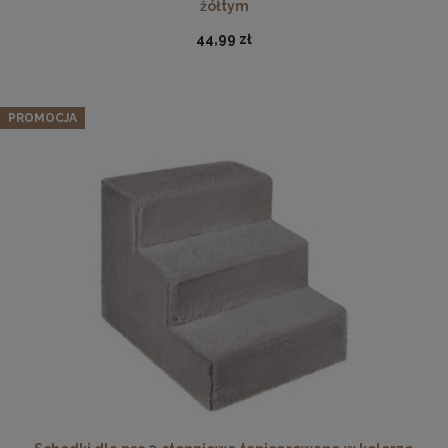
żółtym
44,99 zł
PROMOCJA
Antyrama plexi w rozmiarze 60x80 cm
34,97 zł
Cena regularna:
35,98 zł
Najniższa cena:
33,98 zł
DO KOSZYKA