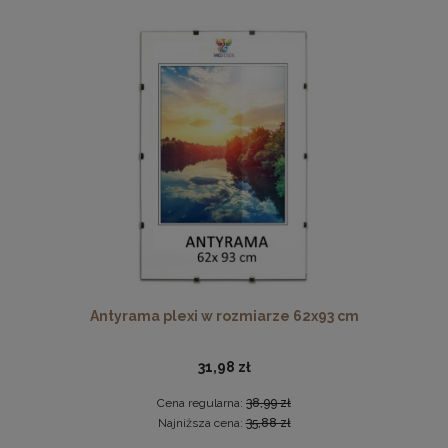
Ramka na zdjęcia 18 x 24 cm z naturalnego drewna
17,99 zł
DO KOSZYKA
Antyrama plexi w rozmiarze 62x93 cm
31,98 zł
Cena regularna:
38,99 zł
Najniższa cena:
35,88 zł