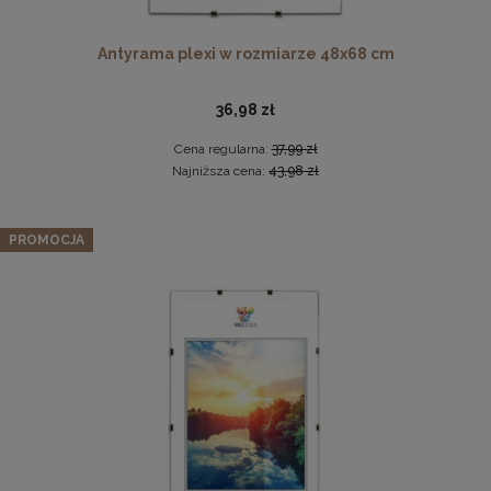
Antyrama plexi w rozmiarze 48x68 cm
36,98 zł
Cena regularna:
37,99 zł
Najniższa cena:
43,98 zł
Drewniana, frezowana ramka na zdjęcia, plakaty, obrazy w
Zestaw 5 szt. ramek na zdjęcia 40 x 40 cm czarnych, z
rozmiarze 18 x 24 cm w kolorze białym
PROMOCJA
naturalnego drewna
16,99 zł
303,99 zł
DO KOSZYKA
Cena regularna:
319,99 zł
Najniższa cena:
319,99 zł
DO KOSZYKA