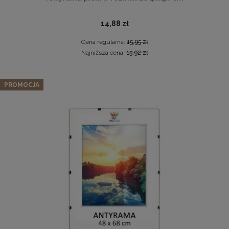
14,88 zł
Cena regularna:
15,95 zł
Najniższa cena:
15,92 zł
Zestaw 5 szt. ramek na zdjęcia A5 29,7 x 42 cm z
PROMOCJA
naturalnego drewna
Ramka na zdjęcia 48 x 68,3 cm biała, z naturalnego drewna
151,99 zł
Cena regularna:
159,99 zł
60,99 zł
Najniższa cena:
159,99 zł
DO KOSZYKA
DO KOSZYKA