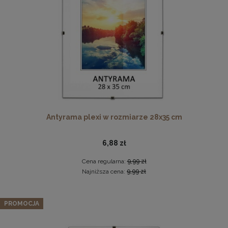
DO KOSZYKA
Twarda podkładka korkowa z nadrukiem w rozmiarze
30x40 cm - Golden Florals
15,99 zł
Antyrama plexi w rozmiarze 28x35 cm
DO KOSZYKA
6,88 zł
Cena regularna:
9,99 zł
Najniższa cena:
9,99 zł
Antyrama plexi w rozmiarze 50x70 cm B2
PROMOCJA
25,37 zł