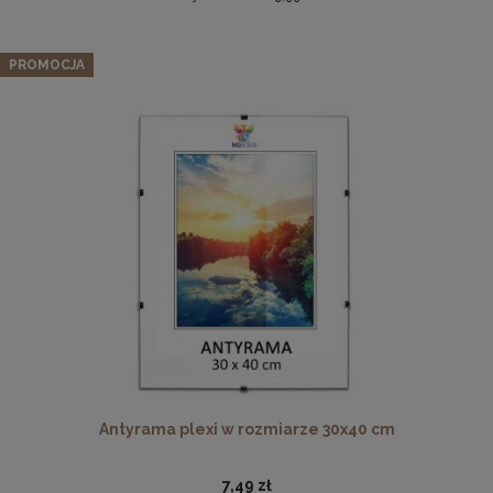
Zestaw 3 szt. antyram w rozmiarze 20 x 25 cm
PROMOCJA
9,97 zł
Cena regularna:
10,49 zł
Najniższa cena:
10,49 zł
DO KOSZYKA
Drewniana, frezowana ramka na zdjęcia, plakaty, obrazy w
rozmiarze 30 x 40 cm w kolorze białym
28,99 zł
DO KOSZYKA
Antyrama plexi w rozmiarze 30x40 cm
7,49 zł