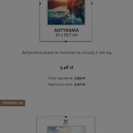
Ramka na zdjęcia 15x23 cm, drewniana w kolorze
Antyrama plexi w rozmiarze 21x29,7 cm A4
naturalnego drewna
13,99 zł
3,48 zł
DO KOSZYKA
Cena regularna:
3,99 zł
Najniższa cena:
3,47 zł
Okrągła pufa z przeszyciami LIVIA w kolorze niebieskim –
siedzisko z tkaniny welurowej
PROMOCJA
159,99 zł
Cena regularna:
199,99 zł
Najniższa cena:
159,99 zł