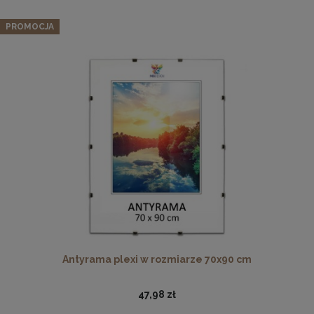
PROMOCJA
Potykacz reklamowy z opalanego drewna - składana
tablica kredowa w rozmiarze 50x90 cm
89,99 zł
DO KOSZYKA
Antyrama plexi w rozmiarze 70x90 cm
47,98 zł