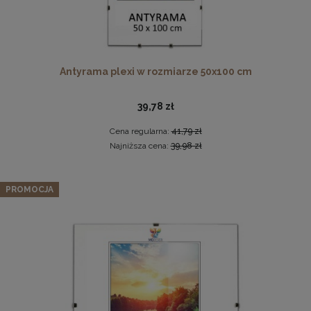
Antyrama plexi w rozmiarze 50x100 cm
39,78 zł
Cena regularna:
41,79 zł
Zdobiona ornamentowa rama na obrazy o wymiarach
Najniższa cena:
39,98 zł
50x70 cm w kolorze złotym MAKÓWKA
164,99 zł
Zestaw 10 szt. ramek na zdjęcia 15 x 20 cm szarych, z
PROMOCJA
naturalnego drewna
DO KOSZYKA
96,42 zł
Cena regularna:
101,49 zł
Najniższa cena:
101,49 zł
DO KOSZYKA