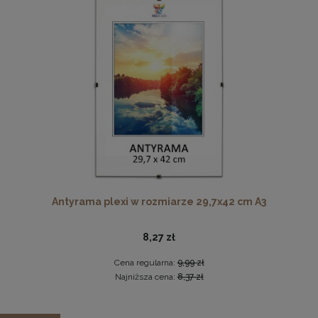
Cena regularna:
28,19 zł
Najniższa cena:
24,29 zł
DO KOSZYKA
Pleksa w rozmiarze 40x40 cm plexi
10,19 zł
DO KOSZYKA
Antyrama plexi w rozmiarze 29,7x42 cm A3
8,27 zł
Cena regularna:
9,99 zł
Najniższa cena:
8,37 zł
Zestaw 10 szt. ramek na zdjęcia 15 x 20 cm czerwonych, z