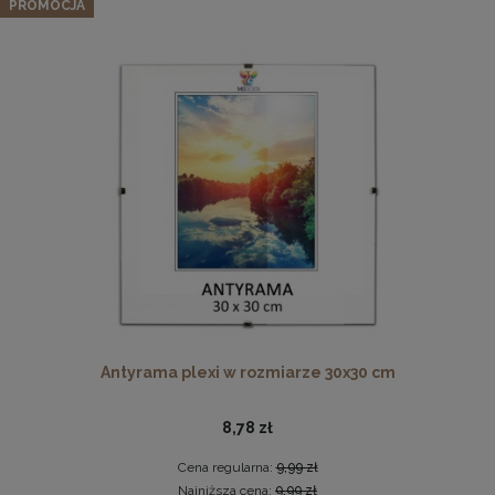
naturalnego drewna
PROMOCJA
96,42 zł
Cena regularna:
101,49 zł
Najniższa cena:
101,49 zł
DO KOSZYKA
Drewniana, frezowana ramka na zdjęcia, plakaty, obrazy w
rozmiarze 21 x 30 cm w kolorze białym
19,99 zł
DO KOSZYKA
Antyrama plexi w rozmiarze 30x30 cm
8,78 zł
Cena regularna:
9,99 zł
Najniższa cena:
9,99 zł