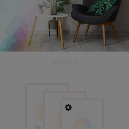
Antyrama plexi w rozmiarze 21x29,7 cm A4
3,48 zł
Cena regularna:
3,99 zł
Najniższa cena:
3,47 zł
PROMOCJE
DO KOSZYKA