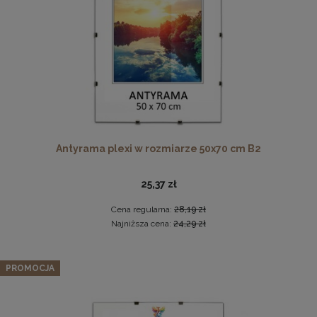
DO KOSZYKA
Antyrama plexi w rozmiarze 50x70 cm B2
Komplet 3szt. stalowych zawieszek do ramek, obrazów i
luster w złotym kolorze-30x48mm
25,37 zł
2,29 zł
Cena regularna:
28,19 zł
DO KOSZYKA
Najniższa cena:
24,29 zł
PROMOCJA