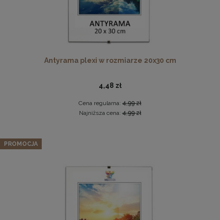
Antyrama plexi w rozmiarze 20x30 cm
Twarda podkładka korkowa z nadrukiem w rozmiarze
4,48 zł
30x40 cm - Golden Florals
15,99 zł
Cena regularna:
4,99 zł
Najniższa cena:
4,99 zł
DO KOSZYKA
Zestaw LIVIA: sofa, fotel muszelka i pufa w kolorze
granatowym
PROMOCJA
2 559,99 zł
Cena regularna:
3 199,99 zł
Najniższa cena:
2 559,99 zł
DO KOSZYKA