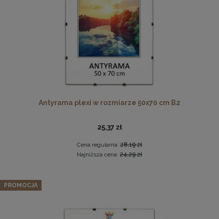
DO KOSZYKA
Antyrama plexi w rozmiarze 50x70 cm B2
Drewniana, frezowana ramka na zdjęcia, plakaty, obrazy w
rozmiarze 30 x 40 cm w kolorze białym
25,37 zł
28,99 zł
Cena regularna:
28,19 zł
DO KOSZYKA
Najniższa cena:
24,29 zł
PROMOCJA