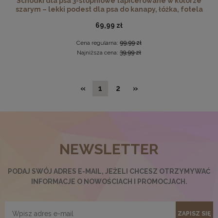
Schodki dla psa 3-stopniowe tapicerowane w kolorze
szarym – lekki podest dla psa do kanapy, łóżka, fotela
69,99 zł
Cena regularna:
99,99 zł
Najniższa cena:
39,99 zł
«
1
2
»
Ramka na zdjęcia A4 21 x 29,7 cm czerwona, z naturalnego
drewna
NEWSLETTER
17,99 zł
DO KOSZYKA
PODAJ SWÓJ ADRES E-MAIL, JEŻELI CHCESZ OTRZYMYWAĆ
INFORMACJE O NOWOŚCIACH I PROMOCJACH.
ZAPISZ SIĘ