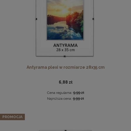
DO KOSZYKA
Komplet 5 sztuk klipsów do antyram
2,29 zł
Antyrama plexi w rozmiarze 28x35 cm
DO KOSZYKA
6,88 zł
Cena regularna:
9,99 zł
Najniższa cena:
9,99 zł
Zestaw 3 szt. antyram w rozmiarze A1 59,4 x 84,1 cm
PROMOCJA
109,24 zł