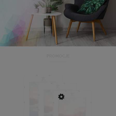
Antyrama plexi w rozmiarze 21x29,7 cm A4
3,48 zł
Cena regularna:
3,99 zł
Najniższa cena:
3,47 zł
PROMOCJE
DO KOSZYKA