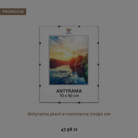
PROMOCJA
Drewniana, frezowana ramka na zdjęcia, plakaty, obrazy w
rozmiarze 18 x 24 cm w kolorze białym
16,99 zł
DO KOSZYKA
Antyrama plexi w rozmiarze 70x90 cm
47,98 zł