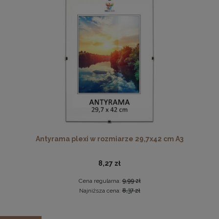
Cena regularna:
114,99 zł
Najniższa cena:
114,99 zł
DO KOSZYKA
Pleksa w rozmiarze 70x100 cm plexi
28,99 zł
DO KOSZYKA
Antyrama plexi w rozmiarze 29,7x42 cm A3
8,27 zł
Cena regularna:
9,99 zł
Najniższa cena:
8,37 zł
Panel ścienny 90 x 15 cm tapicerowany 3D Wezgłowie w