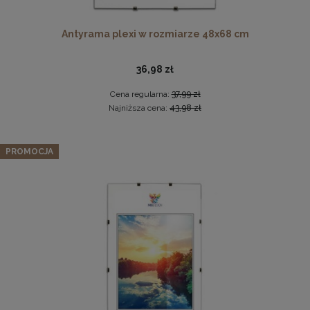
Antyrama plexi w rozmiarze 48x68 cm
36,98 zł
Cena regularna:
37,99 zł
Najniższa cena:
43,98 zł
Komplet 3szt. stalowych zawieszek do ramek, obrazów i
Zestaw 3 szt. ramek na zdjęcia 48 x 68 cm turkusowych, z
luster w złotym kolorze-30x48mm
PROMOCJA
naturalnego drewna
2,29 zł
213,27 zł
DO KOSZYKA
Cena regularna:
224,49 zł
Najniższa cena:
224,49 zł
DO KOSZYKA