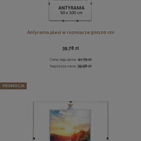
Antyrama plexi w rozmiarze 50x100 cm
39,78 zł
Cena regularna:
41,79 zł
Komplet 5 sztuk zawieszek, krokodylków do ramki
Najniższa cena:
39,98 zł
2,29 zł
Panel ścienny 120 x 15 cm tapicerowany 3D Wezgłowie
PROMOCJA
LUX w kolorze odcieni szarości
DO KOSZYKA
46,99 zł
Cena regularna:
51,99 zł
Najniższa cena:
49,99 zł
DO KOSZYKA