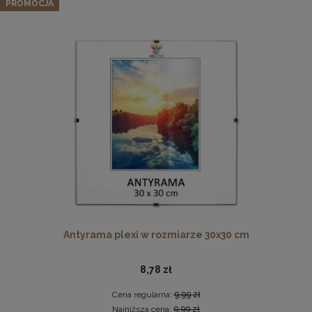
kolorze turkusowym
PROMOCJA
22,99 zł
Cena regularna:
26,99 zł
Najniższa cena:
26,99 zł
DO KOSZYKA
Płyta HDF w rozmiarze 70x100 cm
16,49 zł
DO KOSZYKA
Antyrama plexi w rozmiarze 30x30 cm
8,78 zł
Cena regularna:
9,99 zł
Najniższa cena:
9,99 zł