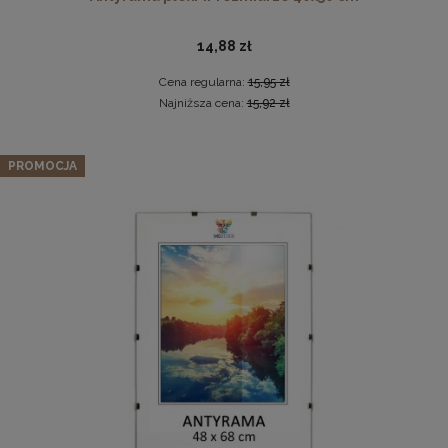
14,88 zł
Cena regularna:
15,95 zł
Najniższa cena:
15,92 zł
Zestaw 5 szt. antyram w rozmiarze A6 10 x 15 cm
PROMOCJA
Antyrama plexi w rozmiarze 70x100 cm
9,49 zł
Cena regularna:
9,99 zł
46,99 zł
Najniższa cena:
9,99 zł
DO KOSZYKA
DO KOSZYKA