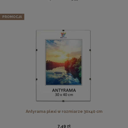
Zestaw 5 szt. ramek na zdjęcia 40 x 40 cm turkusowych, z
naturalnego drewna
PROMOCJA
303,99 zł
Cena regularna:
319,99 zł
Najniższa cena:
319,99 zł
DO KOSZYKA
Drewniana, frezowana ramka na zdjęcia, plakaty, obrazy w
rozmiarze 21 x 30 cm w kolorze białym
19,99 zł
DO KOSZYKA
Antyrama plexi w rozmiarze 30x40 cm
7,49 zł