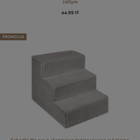
żółtym
44,99 zł
PROMOCJA
Podkładka korkowa z nadrukiem, reprodukcja w
rozmiarze 30x40 cm- Jesień
15,99 zł
DO KOSZYKA