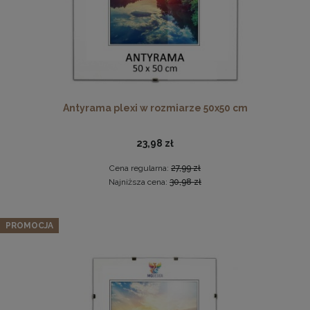
Antyrama plexi w rozmiarze 50x50 cm
23,98 zł
Drewniana ramka, rama na zdjęcia, obrazy w rozmiarze
50x100 cm, brązowa
Cena regularna:
27,99 zł
44,99 zł
Najniższa cena:
30,98 zł
DO KOSZYKA
Zestaw 5 szt. ramek na zdjęcia 30 x 45 cm
PROMOCJA
pomarańczowych, z naturalnego drewna
226,09 zł
Cena regularna:
237,99 zł
Najniższa cena:
237,99 zł