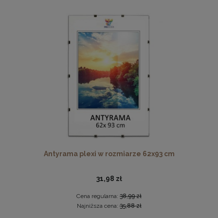
Drewniana, frezowana ramka na zdjęcia, plakaty, obrazy w
rozmiarze 15 x 21 cm w kolorze białym
14,99 zł
DO KOSZYKA
Antyrama plexi w rozmiarze 62x93 cm
31,98 zł
Cena regularna:
38,99 zł
Najniższa cena:
35,88 zł