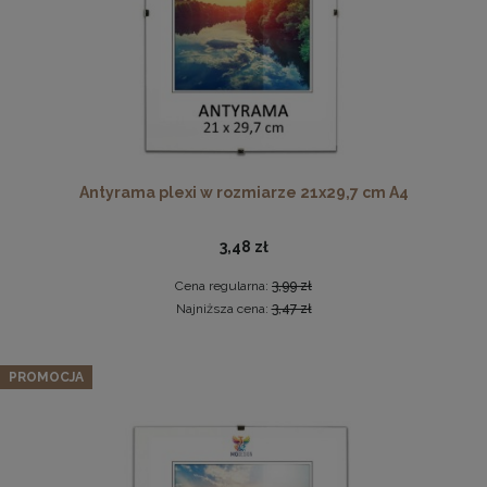
Ramka na zdjęcia 15x23 cm, drewniana w kolorze
Antyrama plexi w rozmiarze 21x29,7 cm A4
naturalnego drewna
13,99 zł
3,48 zł
DO KOSZYKA
Cena regularna:
3,99 zł
Najniższa cena:
3,47 zł
Zestaw 3 szt. ramek na zdjęcia 20 x 25 cm zielonych, z
naturalnego drewna
PROMOCJA
85,97 zł
Cena regularna:
90,49 zł
Najniższa cena:
90,49 zł