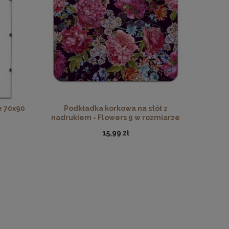
 Florals
żowym
e 70x90
Podkładka korkowa na stół z
nadrukiem - Flowers 9 w rozmiarze
30x40 cm
15,99 zł