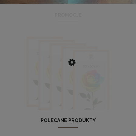
PROMOCJE
Antyrama plexi w rozmiarze 21x29,7 cm A4
3,48 zł
Cena regularna:
3,99 zł
Najniższa cena:
3,47 zł
DO KOSZYKA
POLECANE PRODUKTY
Zestaw 5 szt. ramek na zdjęcia 30 x 60 cm z naturalnego drewn