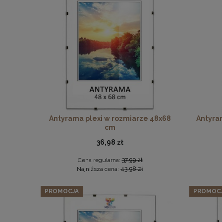
Zestaw 3 
Antyrama plexi w rozmiarze 48x68
Antyra
cm
36,98 zł
Cena regularna:
37,99 zł
Najniższa cena:
43,98 zł
PROMOCJA
PROMOC