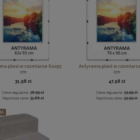
podkładka korkowa z nadrukiem w rozmiarze 30x40 cm - Golden
l ścienny 30 x 30 cm tapicerowany 3D Wezgłowie w kolorze be
15,99 zł
16,99 zł
ma plexi w rozmiarze 62x93
Antyrama plexi w rozmiarz
cm
cm
DO KOSZYKA
Cena regularna:
19,99 zł
Najniższa cena:
19,99 zł
31,98 zł
47,98 zł
DO KOSZYKA
Cena regularna:
38,99 zł
Cena regularna:
59,99 zł
Najniższa cena:
35,88 zł
Najniższa cena:
59,99 zł
JA