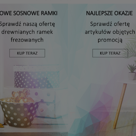
Antyrama plexi w rozmiarze 15x20 cm
5,49 zł
DO KOSZYKA