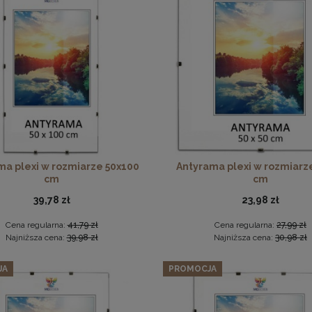
szt. ramek na zdjęcia 35 x 100 cm pomarańczowych, z naturaln
Ramka na zdjęcia 20x30 cm, drewniana w kolorze brązowym
329,64 zł
Cena regularna:
346,99 zł
18,99 zł
Najniższa cena:
346,99 zł
DO KOSZYKA
DO KOSZYKA
ma plexi w rozmiarze 50x100
Antyrama plexi w rozmiarz
cm
cm
39,78 zł
23,98 zł
Cena regularna:
41,79 zł
Cena regularna:
27,99 zł
Najniższa cena:
39,98 zł
Najniższa cena:
30,98 zł
JA
PROMOCJA