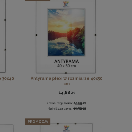
drewna
e 30x40
Antyrama plexi w rozmiarze 40x50
cm
14,88 zł
Cena regularna:
15,95 zł
Najniższa cena:
15,92 zł
PROMOCJA