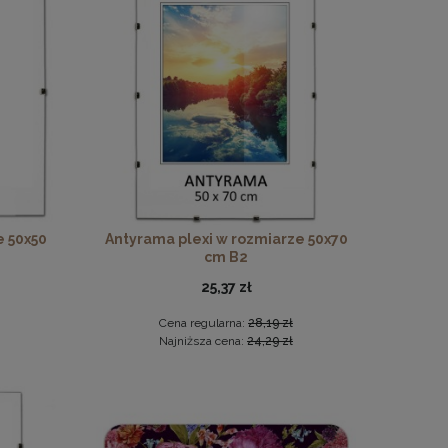
ego drewna
e 50x50
Antyrama plexi w rozmiarze 50x70
cm B2
25,37 zł
Cena regularna:
28,19 zł
Najniższa cena:
24,29 zł