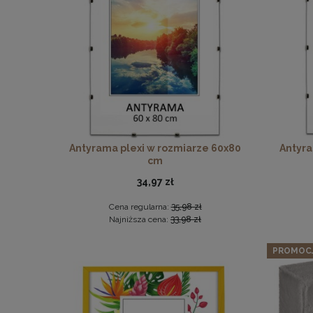
Twarda 
Pane
Antyrama plexi w rozmiarze 60x80
Antyra
cm
34,97 zł
Cena regularna:
35,98 zł
Najniższa cena:
33,98 zł
PROMOC