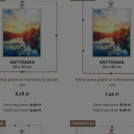
w 3 szt. ramek na zdjęcia 13 x 18 cm zielonych, z naturalnego 
74,09 zł
Cena regularna:
77,99 zł
Antyrama plexi w rozmiarze 70x100 cm
Najniższa cena:
77,99 zł
DO KOSZYKA
46,99 zł
DO KOSZYKA
ma plexi w rozmiarze 30x30
Antyrama plexi w rozmiarz
cm
cm
8,78 zł
7,49 zł
Cena regularna:
9,99 zł
Cena regularna:
8,79 zł
Najniższa cena:
9,99 zł
Najniższa cena:
6,58 zł
JA
PROMOCJA