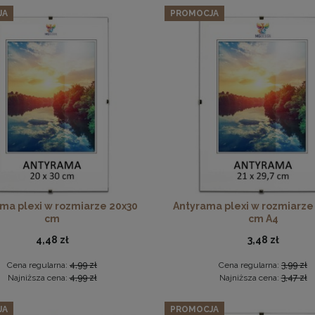
JA
PROMOCJA
286,89 zł
Cena regularna:
301,99 zł
Najniższa cena:
301,99 zł
DO KOSZYKA
Płyta HDF w rozmiarze 50x50 cm
6,49 zł
DO KOSZYKA
ma plexi w rozmiarze 20x30
Antyrama plexi w rozmiarze
cm
cm A4
4,48 zł
3,48 zł
Cena regularna:
4,99 zł
Cena regularna:
3,99 zł
Najniższa cena:
4,99 zł
Najniższa cena:
3,47 zł
JA
PROMOCJA