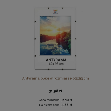
Drewniana, frezowana ramka na zdjęcia, plakaty, obrazy w
rozmiarze 18 x 24 cm w kolorze białym
16,99 zł
DO KOSZYKA
Antyrama plexi w rozmiarze 62x93 cm
31,98 zł
Cena regularna:
38,99 zł
Najniższa cena:
35,88 zł