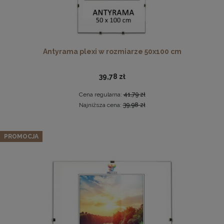
Antyrama plexi w rozmiarze 50x100 cm
39,78 zł
Cena regularna:
41,79 zł
Drewniana ramka, rama na zdjęcia, obrazy w rozmiarze
Najniższa cena:
39,98 zł
50x100 cm, brązowa
44,99 zł
Schodki dla psa 3-stopniowe tapicerowane w kolorze
PROMOCJA
ciemnopomarańczowym – lekki podest dla psa do kanapy,
DO KOSZYKA
łóżka, fotela
69,99 zł
Cena regularna:
99,99 zł
Najniższa cena:
39,99 zł
DO KOSZYKA