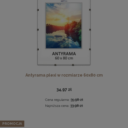
Drewniana, frezowana ramka na zdjęcia, plakaty, obrazy w
rozmiarze 15 x 21 cm w kolorze białym
Antyrama plexi w rozmiarze 60x80 cm
14,99 zł
DO KOSZYKA
34,97 zł
Cena regularna:
35,98 zł
Najniższa cena:
33,98 zł
PROMOCJA