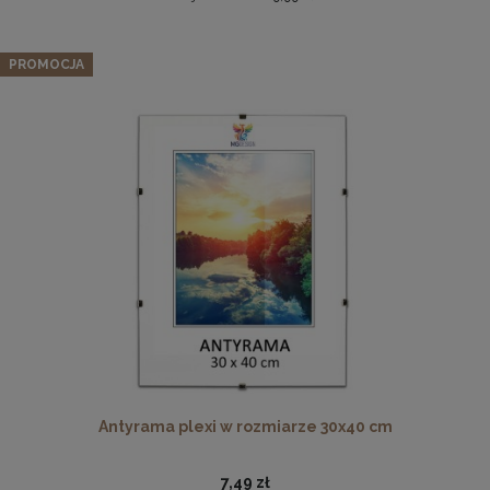
Zestaw 5 szt. ramek na zdjęcia 20 x 50 cm z lakierowanego
drewna
PROMOCJA
151,99 zł
Cena regularna:
159,99 zł
Najniższa cena:
159,99 zł
DO KOSZYKA
Płyta HDF w rozmiarze 70x100 cm
16,49 zł
DO KOSZYKA
Antyrama plexi w rozmiarze 30x40 cm
7,49 zł