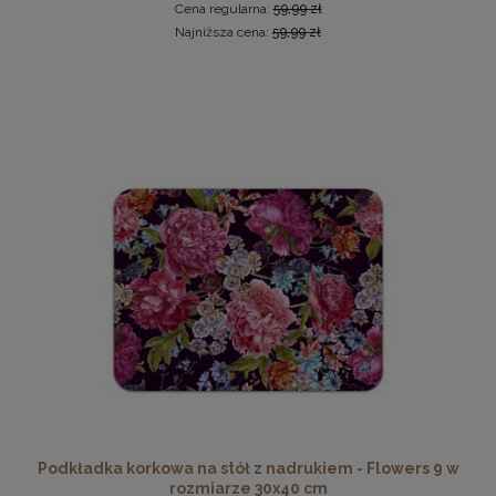
Cena regularna:
59,99 zł
Najniższa cena:
59,99 zł
Komplet 5 sztuk zawieszek, krokodylków do ramki
2,29 zł
DO KOSZYKA
Podkładka korkowa na stół z nadrukiem - Flowers 9 w
rozmiarze 30x40 cm