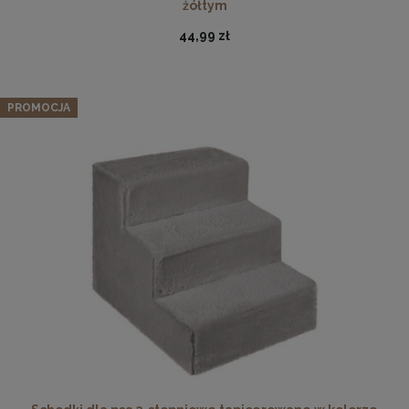
żółtym
44,99 zł
PROMOCJA
Ramka na zdjęcia A4 21 x 29,7 cm pomarańczowa, z
naturalnego drewna
17,99 zł
DO KOSZYKA