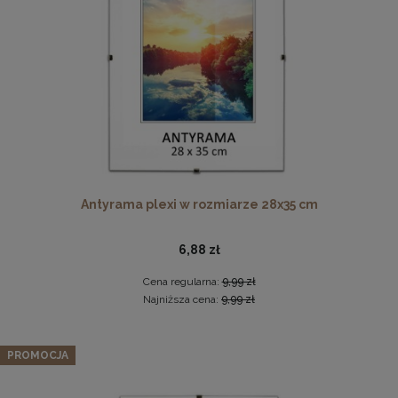
DO KOSZYKA
Ramka na zdjęcia 15x23 cm, drewniana w kolorze
naturalnego drewna
13,99 zł
Antyrama plexi w rozmiarze 28x35 cm
DO KOSZYKA
6,88 zł
Cena regularna:
9,99 zł
Najniższa cena:
9,99 zł
Zestaw 5 szt. ramek na zdjęcia 30 x 40 cm niebieskich, z
naturalnego drewna
PROMOCJA
170,99 zł