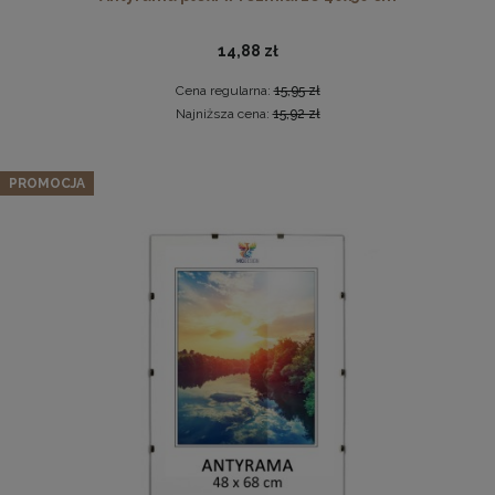
14,88 zł
Cena regularna:
15,95 zł
Najniższa cena:
15,92 zł
Zestaw 3 szt. ramek na zdjęcia 18 x 24 cm z lakierowanego
PROMOCJA
drewna
Pleksa w rozmiarze 40x40 cm plexi
66,97 zł
Cena regularna:
70,49 zł
10,19 zł
Najniższa cena:
70,49 zł
DO KOSZYKA
DO KOSZYKA