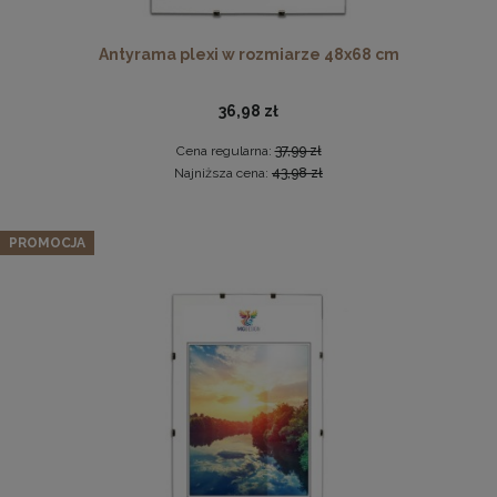
Antyrama plexi w rozmiarze 48x68 cm
36,98 zł
Cena regularna:
37,99 zł
Najniższa cena:
43,98 zł
Antyrama plexi w rozmiarze 70x100 cm
Zestaw 3 szt. ramek na zdjęcia 50 x 140 cm z naturalnego
PROMOCJA
drewna
46,99 zł
407,07 zł
DO KOSZYKA
Cena regularna:
428,49 zł
Najniższa cena:
428,49 zł
DO KOSZYKA