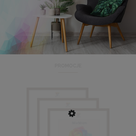
Antyrama plexi w rozmiarze 21x29,7 cm A4
3,48 zł
Cena regularna:
3,99 zł
Najniższa cena:
3,47 zł
PROMOCJE
DO KOSZYKA