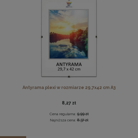
Cena regularna:
179,99 zł
Najniższa cena:
179,99 zł
DO KOSZYKA
Komplet 5 sztuk klipsów do antyram
2,29 zł
DO KOSZYKA
Antyrama plexi w rozmiarze 29,7x42 cm A3
8,27 zł
Cena regularna:
9,99 zł
Najniższa cena:
8,37 zł
Zestaw 5 szt. antyram w rozmiarze 40 x 50 cm