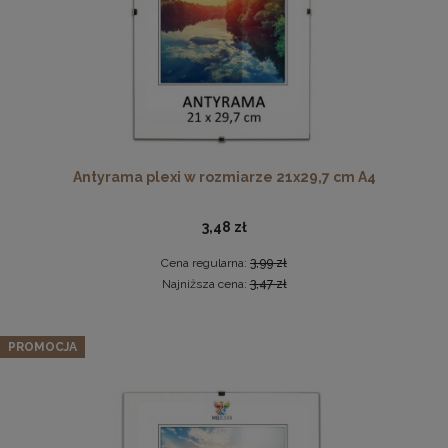
Twarda podkładka korkowa z nadrukiem w rozmiarze
Antyrama plexi w rozmiarze 21x29,7 cm A4
30x40 cm - Golden Florals
15,99 zł
3,48 zł
DO KOSZYKA
Cena regularna:
3,99 zł
Najniższa cena:
3,47 zł
Zestaw 3 szt. ramek na zdjęcia 15 x 20 cm zielonych, z
naturalnego drewna
PROMOCJA
56,99 zł
Cena regularna:
59,99 zł
Najniższa cena:
59,99 zł