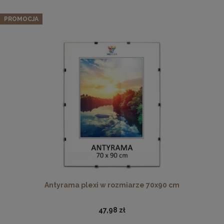
PROMOCJA
Komplet 3szt. stalowych zawieszek do ramek, obrazów i
luster w złotym kolorze-30x48mm
2,29 zł
DO KOSZYKA
Antyrama plexi w rozmiarze 70x90 cm
47,98 zł