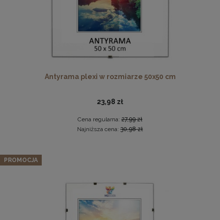
Antyrama plexi w rozmiarze 50x50 cm
23,98 zł
Drewniana, frezowana ramka na zdjęcia, plakaty, obrazy w
rozmiarze 30 x 40 cm w kolorze białym
Cena regularna:
27,99 zł
28,99 zł
Najniższa cena:
30,98 zł
DO KOSZYKA
Panel ścienny 120 x 15 cm tapicerowany 3D Wezgłowie
PROMOCJA
LUX w kolorze odcieni szarości
46,99 zł
Cena regularna:
51,99 zł
Najniższa cena:
49,99 zł