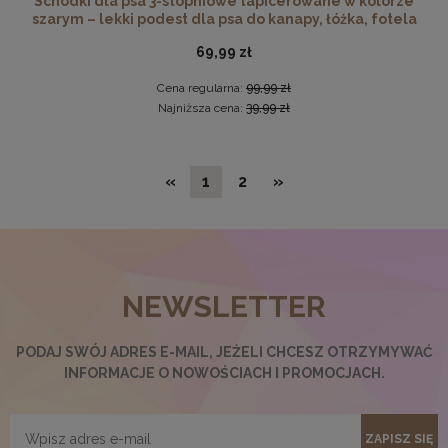
Schodki dla psa 3-stopniowe tapicerowane w kolorze
szarym – lekki podest dla psa do kanapy, łóżka, fotela
69,99 zł
Cena regularna:
99,99 zł
Najniższa cena:
39,99 zł
«
1
2
»
Nowoczesna otwierana pufa 45x90 w kolorze
musztardowym
NEWSLETTER
299,99 zł
DO KOSZYKA
PODAJ SWÓJ ADRES E-MAIL, JEŻELI CHCESZ OTRZYMYWAĆ
INFORMACJE O NOWOŚCIACH I PROMOCJACH.
ZAPISZ SIĘ