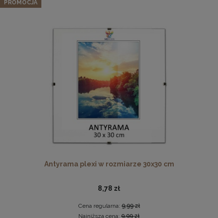
PROMOCJA
64,59 zł
Cena regularna:
67,99 zł
Najniższa cena:
67,99 zł
DO KOSZYKA
Pleksa w rozmiarze 70x100 cm plexi
28,99 zł
DO KOSZYKA
Antyrama plexi w rozmiarze 30x30 cm
8,78 zł
Cena regularna:
9,99 zł
Najniższa cena:
9,99 zł