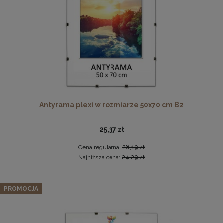
DO KOSZYKA
Antyrama plexi w rozmiarze 50x70 cm B2
Ramka na zdjęcia 48 x 68,3 cm biała, z naturalnego drewna
25,37 zł
60,99 zł
Cena regularna:
28,19 zł
DO KOSZYKA
Najniższa cena:
24,29 zł
PROMOCJA