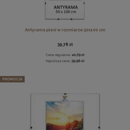
Antyrama plexi w rozmiarze 50x100 cm
39,78 zł
Cena regularna:
41,79 zł
Komplet 5 sztuk zawieszek, krokodylków do ramki
Najniższa cena:
39,98 zł
2,29 zł
Zestaw 3 szt. ramek na zdjęcia 48 x 68,3 cm białych, z
PROMOCJA
naturalnego drewna
DO KOSZYKA
237,49 zł
Cena regularna:
249,99 zł
Najniższa cena:
249,99 zł
DO KOSZYKA