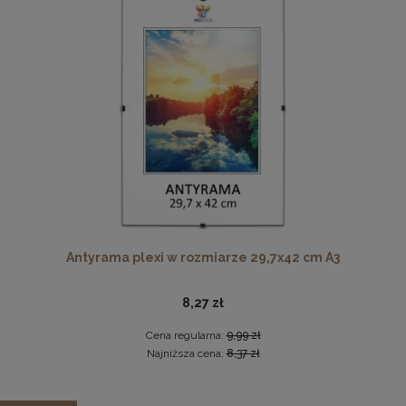
Cena regularna:
255,99 zł
Najniższa cena:
255,99 zł
DO KOSZYKA
Pleksa w rozmiarze 70x100 cm plexi
28,99 zł
DO KOSZYKA
Antyrama plexi w rozmiarze 29,7x42 cm A3
8,27 zł
Cena regularna:
9,99 zł
Najniższa cena:
8,37 zł
Panel ścienny 120 x 15 cm tapicerowany 3D Wezgłowie MV