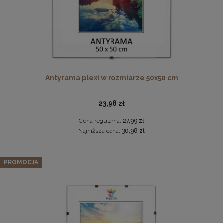
Antyrama plexi w rozmiarze 50x50 cm
23,98 zł
Drewniana ramka, rama na zdjęcia, obrazy w rozmiarze
50x100 cm, brązowa
Cena regularna:
27,99 zł
44,99 zł
Najniższa cena:
30,98 zł
DO KOSZYKA
Panel ścienny 30 x 30 cm tapicerowany 3D Wezgłowie w
PROMOCJA
kolorze kremowym
16,99 zł
Cena regularna:
19,99 zł
Najniższa cena:
19,99 zł