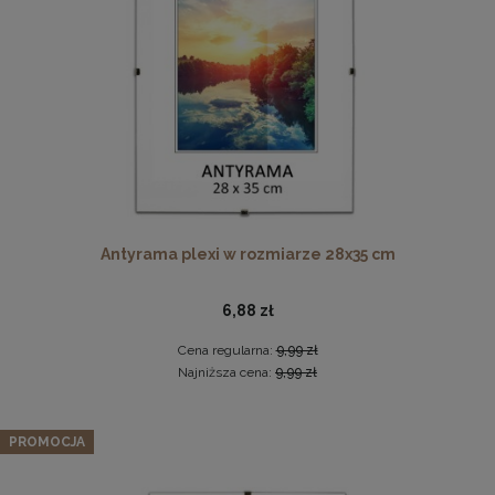
DO KOSZYKA
Komplet 5 sztuk klipsów do antyram
2,29 zł
Antyrama plexi w rozmiarze 28x35 cm
DO KOSZYKA
6,88 zł
Cena regularna:
9,99 zł
Najniższa cena:
9,99 zł
Zestaw 5 szt. ramek na zdjęcia 40 x 50 cm różowych, z
naturalnego drewna
PROMOCJA
243,19 zł