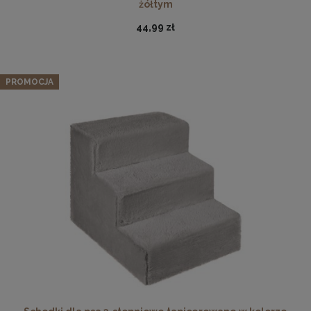
żółtym
44,99 zł
PROMOCJA
Podkładka korkowa z nadrukiem, reprodukcja w
rozmiarze 30x40 cm- Jesień
15,99 zł
DO KOSZYKA