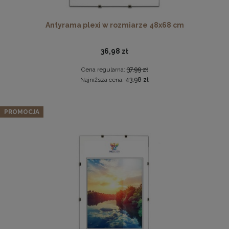
Antyrama plexi w rozmiarze 48x68 cm
36,98 zł
Cena regularna:
37,99 zł
Najniższa cena:
43,98 zł
Komplet 3szt. stalowych zawieszek do ramek, obrazów i
Panel ścienny 90 x 15 cm tapicerowany 3D Wezgłowie w
luster w złotym kolorze-30x48mm
PROMOCJA
kolorze ciemnoszarym
2,29 zł
22,99 zł
DO KOSZYKA
Cena regularna:
26,99 zł
Najniższa cena:
26,99 zł
DO KOSZYKA