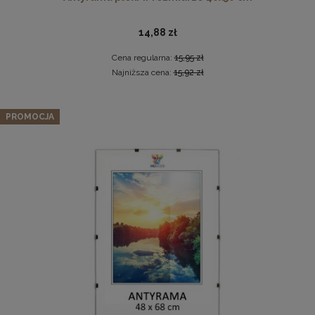
14,88 zł
Cena regularna:
15,95 zł
Najniższa cena:
15,92 zł
Zestaw 3 szt. antyram w rozmiarze 50 x 60 cm
PROMOCJA
Antyrama plexi w rozmiarze 70x100 cm
60,79 zł
Cena regularna:
63,99 zł
46,99 zł
Najniższa cena:
63,99 zł
DO KOSZYKA
DO KOSZYKA