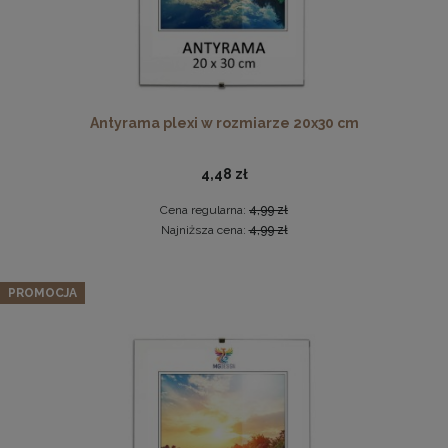
Antyrama plexi w rozmiarze 20x30 cm
Twarda podkładka korkowa z nadrukiem w rozmiarze
4,48 zł
30x40 cm - Golden Florals
15,99 zł
Cena regularna:
4,99 zł
Najniższa cena:
4,99 zł
DO KOSZYKA
Zestaw 3 szt. ramek na zdjęcia 50 x 50 cm różowych, z
naturalnego drewna
PROMOCJA
225,62 zł
Cena regularna:
237,49 zł
Najniższa cena:
237,49 zł
DO KOSZYKA