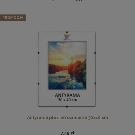
Zestaw 3 szt. antyram w rozmiarze 45 x 60 cm
PROMOCJA
96,89 zł
Cena regularna:
101,99 zł
Najniższa cena:
101,99 zł
DO KOSZYKA
Drewniana, frezowana ramka na zdjęcia, plakaty, obrazy w
rozmiarze 21 x 30 cm w kolorze białym
19,99 zł
DO KOSZYKA
Antyrama plexi w rozmiarze 30x40 cm
7,49 zł