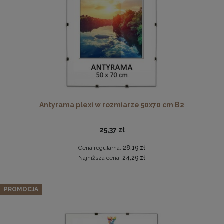
DO KOSZYKA
Antyrama plexi w rozmiarze 50x70 cm B2
Drewniana, frezowana ramka na zdjęcia, plakaty, obrazy w
rozmiarze 30 x 40 cm w kolorze białym
25,37 zł
28,99 zł
Cena regularna:
28,19 zł
DO KOSZYKA
Najniższa cena:
24,29 zł
PROMOCJA