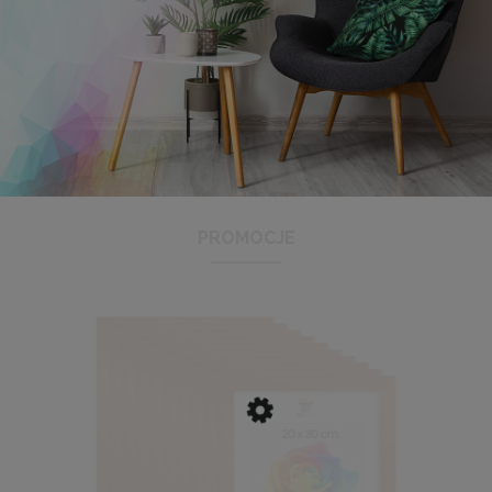
Antyrama plexi w rozmiarze 21x29,7 cm A4
3,48 zł
Cena regularna:
3,99 zł
Najniższa cena:
3,47 zł
PROMOCJE
DO KOSZYKA