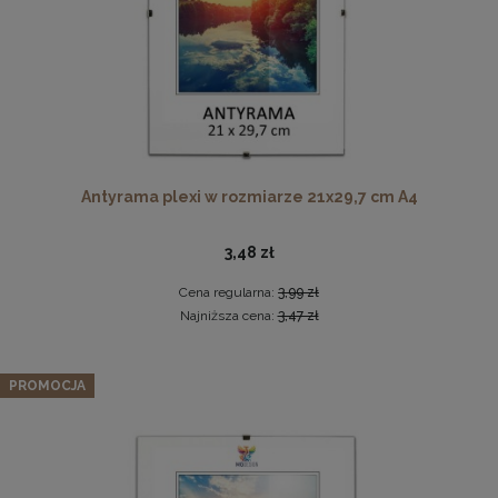
Ramka na zdjęcia 15x23 cm, drewniana w kolorze
Antyrama plexi w rozmiarze 21x29,7 cm A4
naturalnego drewna
13,99 zł
3,48 zł
DO KOSZYKA
Cena regularna:
3,99 zł
Najniższa cena:
3,47 zł
Zestaw 5 szt. ramek na zdjęcia 40 x 50 cm
pomarańczowych, z naturalnego drewna
PROMOCJA
243,19 zł
Cena regularna:
255,99 zł
Najniższa cena:
255,99 zł