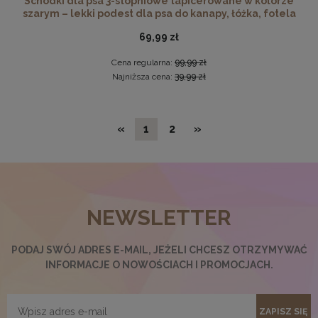
Schodki dla psa 3-stopniowe tapicerowane w kolorze
szarym – lekki podest dla psa do kanapy, łóżka, fotela
69,99 zł
Cena regularna:
99,99 zł
Najniższa cena:
39,99 zł
«
1
2
»
Ramka na zdjęcia A4 21 x 29,7 cm czerwona, z naturalnego
drewna
NEWSLETTER
17,99 zł
DO KOSZYKA
PODAJ SWÓJ ADRES E-MAIL, JEŻELI CHCESZ OTRZYMYWAĆ
INFORMACJE O NOWOŚCIACH I PROMOCJACH.
ZAPISZ SIĘ