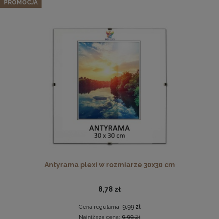
w kolorze jasnoszarym
PROMOCJA
46,99 zł
Cena regularna:
51,99 zł
Najniższa cena:
49,99 zł
DO KOSZYKA
Płyta HDF w rozmiarze 70x100 cm
16,49 zł
DO KOSZYKA
Antyrama plexi w rozmiarze 30x30 cm
8,78 zł
Cena regularna:
9,99 zł
Najniższa cena:
9,99 zł