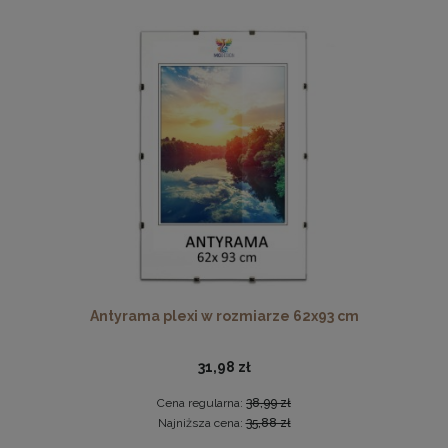
Drewniana, frezowana ramka na zdjęcia, plakaty, obrazy w
rozmiarze 15 x 21 cm w kolorze białym
14,99 zł
DO KOSZYKA
Antyrama plexi w rozmiarze 62x93 cm
31,98 zł
Cena regularna:
38,99 zł
Najniższa cena:
35,88 zł