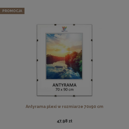
PROMOCJA
Drewniana, frezowana ramka na zdjęcia, plakaty, obrazy w
rozmiarze 18 x 24 cm w kolorze białym
16,99 zł
DO KOSZYKA
Antyrama plexi w rozmiarze 70x90 cm
47,98 zł