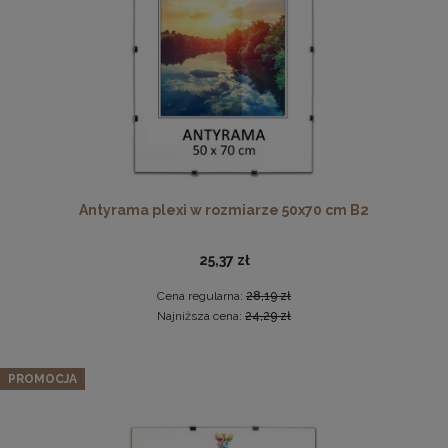
DO KOSZYKA
Antyrama plexi w rozmiarze 50x70 cm B2
Ramka na zdjęcia 30 x 30 cm różowa, z naturalnego
drewna
25,37 zł
32,99 zł
Cena regularna:
28,19 zł
DO KOSZYKA
Najniższa cena:
24,29 zł
PROMOCJA