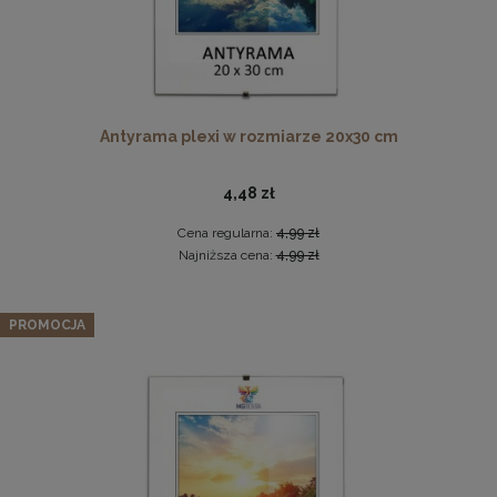
Antyrama plexi w rozmiarze 20x30 cm
Pleksa w rozmiarze 70x100 cm plexi
4,48 zł
28,99 zł
Cena regularna:
4,99 zł
Najniższa cena:
4,99 zł
DO KOSZYKA
Zestaw 3 szt. ramek na zdjęcia 50 x 140 cm z
lakierowanego drewna
PROMOCJA
407,07 zł
Cena regularna:
428,49 zł
Najniższa cena:
428,49 zł
DO KOSZYKA