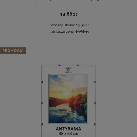
14,88 zł
Cena regularna:
15,95 zł
Najniższa cena:
15,92 zł
Zestaw 3 szt. antyram w rozmiarze 61 x 91,5 cm
PROMOCJA
Drewniana ramka, rama na zdjęcia, obrazy w rozmiarze
94,52 zł
50x100 cm, brązowa
Cena regularna:
99,49 zł
44,99 zł
Najniższa cena:
99,49 zł
DO KOSZYKA
DO KOSZYKA