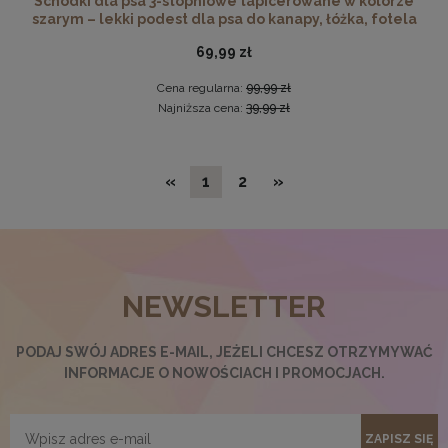
Schodki dla psa 3-stopniowe tapicerowane w kolorze
szarym – lekki podest dla psa do kanapy, łóżka, fotela
69,99 zł
Cena regularna:
99,99 zł
Najniższa cena:
39,99 zł
«
1
2
»
Wzorniki próbnik tkanin Riviera/Davis 10 kolorów
NEWSLETTER
8,00 zł
DO KOSZYKA
PODAJ SWÓJ ADRES E-MAIL, JEŻELI CHCESZ OTRZYMYWAĆ
INFORMACJE O NOWOŚCIACH I PROMOCJACH.
ZAPISZ SIĘ