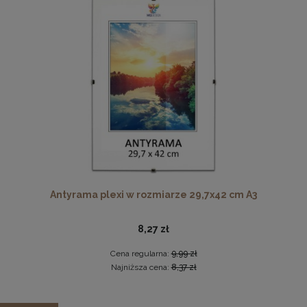
Cena regularna:
101,49 zł
Najniższa cena:
101,49 zł
DO KOSZYKA
Drewniana, frezowana ramka na zdjęcia, plakaty, obrazy w
rozmiarze 21 x 30 cm w kolorze białym
19,99 zł
DO KOSZYKA
Antyrama plexi w rozmiarze 29,7x42 cm A3
8,27 zł
Cena regularna:
9,99 zł
Najniższa cena:
8,37 zł
Zestaw 10 szt. antyram w rozmiarze 13 x 18 cm