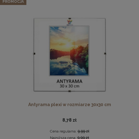
PROMOCJA
19,94 zł
Cena regularna:
20,99 zł
Najniższa cena:
20,99 zł
DO KOSZYKA
Pleksa w rozmiarze 40x40 cm plexi
10,19 zł
DO KOSZYKA
Antyrama plexi w rozmiarze 30x30 cm
8,78 zł
Cena regularna:
9,99 zł
Najniższa cena:
9,99 zł