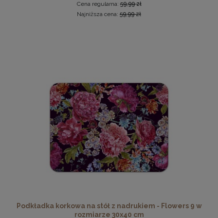
Cena regularna:
59,99 zł
Najniższa cena:
59,99 zł
Nowoczesna otwierana pufa 45x90 w kolorze
musztardowym
299,99 zł
DO KOSZYKA
Podkładka korkowa na stół z nadrukiem - Flowers 9 w
rozmiarze 30x40 cm