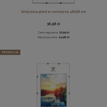
Antyrama plexi w rozmiarze 48x68 cm
36,98 zł
Cena regularna:
37,99 zł
Najniższa cena:
43,98 zł
Drewniana, frezowana ramka na zdjęcia, plakaty, obrazy w
Schodki dla psa 3-stopniowe tapicerowane w kolorze
rozmiarze 30 x 40 cm w kolorze białym
PROMOCJA
grafitowym – lekki podest dla psa do kanapy, łóżka, fotela
28,99 zł
69,99 zł
DO KOSZYKA
Cena regularna:
99,99 zł
Najniższa cena:
39,99 zł
DO KOSZYKA