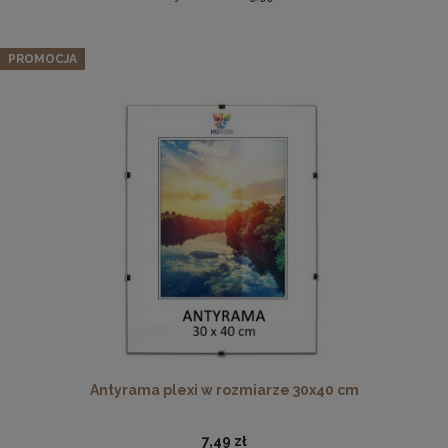
Zestaw 10 szt. ramek na zdjęcia 15 x 23 cm z
lakierowanego drewna
PROMOCJA
113,04 zł
Cena regularna:
118,99 zł
Najniższa cena:
118,99 zł
DO KOSZYKA
Antyrama plexi w rozmiarze 70x100 cm
46,99 zł
DO KOSZYKA
Antyrama plexi w rozmiarze 30x40 cm
7,49 zł