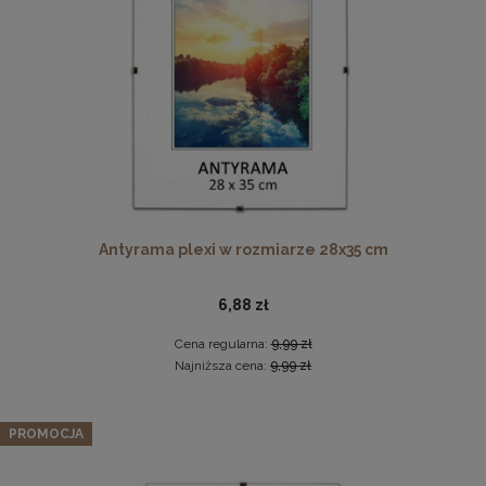
DO KOSZYKA
Antyrama plexi w rozmiarze 61x91,5 cm
38,98 zł
Antyrama plexi w rozmiarze 28x35 cm
DO KOSZYKA
6,88 zł
Cena regularna:
9,99 zł
Najniższa cena:
9,99 zł
Zestaw 10 szt. ramek na zdjęcia 15 x 20 cm żółtych, z
naturalnego drewna
PROMOCJA
96,42 zł