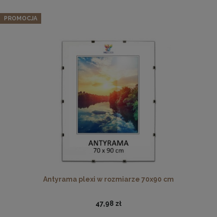
PROMOCJA
Ramka na zdjęcia A4 21 x 29,7 cm czerwona, z naturalnego
drewna
17,99 zł
DO KOSZYKA
Antyrama plexi w rozmiarze 70x90 cm
47,98 zł