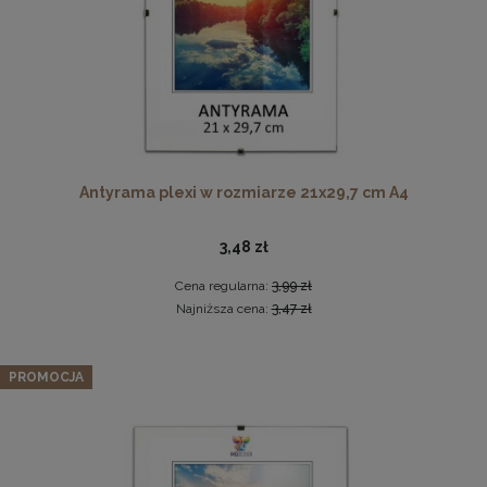
Płyta HDF w rozmiarze 70x100 cm
Antyrama plexi w rozmiarze 21x29,7 cm A4
16,49 zł
3,48 zł
DO KOSZYKA
Cena regularna:
3,99 zł
Najniższa cena:
3,47 zł
Zestaw 3 szt. ramek na zdjęcia 100 x 140 cm szarych, z
naturalnego drewna
PROMOCJA
968,99 zł
Cena regularna:
1 019,99 zł
Najniższa cena:
1 019,99 zł