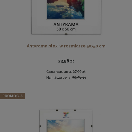
Antyrama plexi w rozmiarze 50x50 cm
23,98 zł
Twarda podkładka korkowa z nadrukiem w rozmiarze
30x40 cm - Cat 2
Cena regularna:
27,99 zł
15,99 zł
Najniższa cena:
30,98 zł
DO KOSZYKA
Zestaw 3 szt. ramek na zdjęcia 15 x 20 cm czarnych, z
PROMOCJA
naturalnego drewna
56,99 zł
Cena regularna:
59,99 zł
Najniższa cena:
59,99 zł