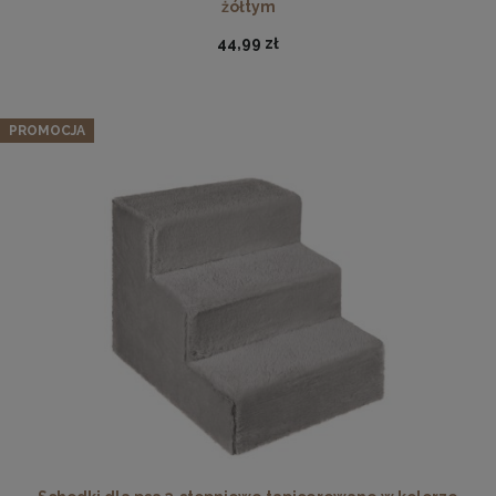
żółtym
44,99 zł
PROMOCJA
Ramka na zdjęcia A4 21 x 29,7 cm pomarańczowa, z
naturalnego drewna
17,99 zł
DO KOSZYKA