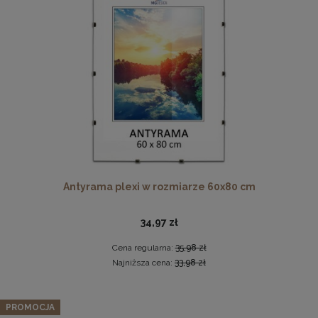
Ramka na zdjęcia 80x120 cm, drewniana w kolorze
czarnym
Antyrama plexi w rozmiarze 60x80 cm
189,99 zł
DO KOSZYKA
34,97 zł
Cena regularna:
35,98 zł
Najniższa cena:
33,98 zł
PROMOCJA