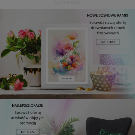
Antyrama plexi w rozmiarze 21x29,7 cm A4
3,48 zł
Cena regularna:
3,99 zł
Najniższa cena:
3,47 zł
DO KOSZYKA