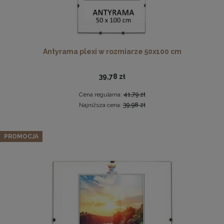
Antyrama plexi w rozmiarze 50x100 cm
39,78 zł
Cena regularna:
41,79 zł
Drewniana, frezowana ramka na zdjęcia, plakaty, obrazy w
Najniższa cena:
39,98 zł
rozmiarze 15 x 21 cm w kolorze białym
14,99 zł
Schodki dla psa 3-stopniowe tapicerowane w kolorze
PROMOCJA
srebrnym – lekki podest dla psa do kanapy, łóżka, fotela
DO KOSZYKA
69,99 zł
Cena regularna:
99,99 zł
Najniższa cena:
39,99 zł
DO KOSZYKA