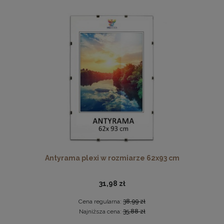
Nowoczesna otwierana pufa 45x160 w kolorze grafitowym
519,99 zł
DO KOSZYKA
Antyrama plexi w rozmiarze 62x93 cm
31,98 zł
Cena regularna:
38,99 zł
Najniższa cena:
35,88 zł