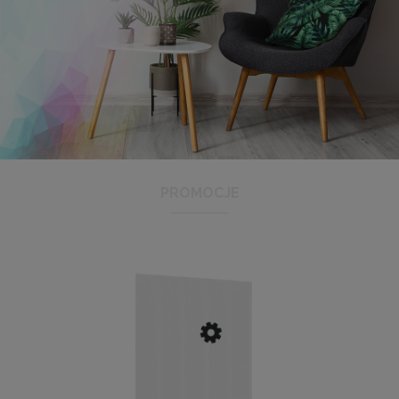
Panel ścienny 60 x 15 cm tapicerowany 3D Wezgłowie w
kolorze granatowym
16,99 zł
PROMOCJE
DO KOSZYKA