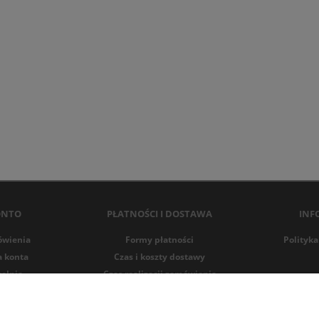
ONTO
PŁATNOŚCI I DOSTAWA
INF
ówienia
Formy płatności
Polityka
a konta
Czas i koszty dostawy
alnia
Czas realizacji zamówienia