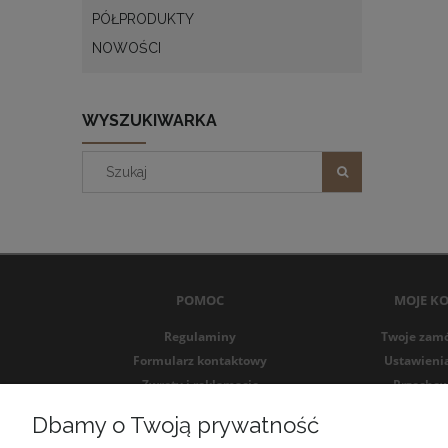
PÓŁPRODUKTY
NOWOŚCI
WYSZUKIWARKA
POMOC
MOJE K
Regulaminy
Twoje zam
Formularz kontaktowy
Ustawieni
Zwroty i reklamacje
Przechow
Formularz zwrotu
Dbamy o Twoją prywatność