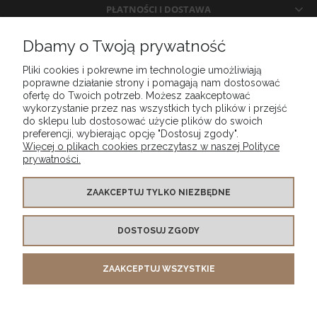
PŁATNOŚCI I DOSTAWA
Dbamy o Twoją prywatność
INFORMACJE
Pliki cookies i pokrewne im technologie umożliwiają
poprawne działanie strony i pomagają nam dostosować
O NAS
ofertę do Twoich potrzeb. Możesz zaakceptować
wykorzystanie przez nas wszystkich tych plików i przejść
do sklepu lub dostosować użycie plików do swoich
preferencji, wybierając opcję "Dostosuj zgody".
Więcej o plikach cookies przeczytasz w naszej Polityce
prywatności.
ZAAKCEPTUJ TYLKO NIEZBĘDNE
DOSTOSUJ ZGODY
MG DESIGN SPÓŁKA Z OGRANICZONĄ ODPOWIEDZIALNOŚCIĄ wpisany do Rejestru
Przedsiębiorców Krajowego Rejestru Sądowego prowadzonego przez SĄD REJONOWY
LUBLIN WSCHÓD W LUBLINIE Z SIEDZIBĄ W ŚWIDNIKU,
ZAAKCEPTUJ WSZYSTKIE
VI WYDZIAŁ GOSPODARCZY KRAJOWEGO REJESTRU SĄDOWEGO , pod numerem KRS
0001001325 tel. kontaktowy
+48 453 521 143