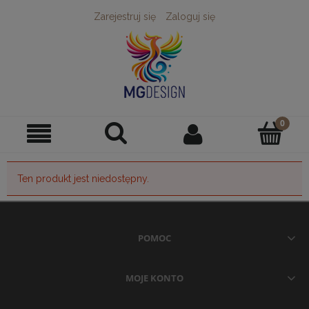
Zarejestruj się
Zaloguj się
Ten produkt jest niedostępny.
POMOC
MOJE KONTO