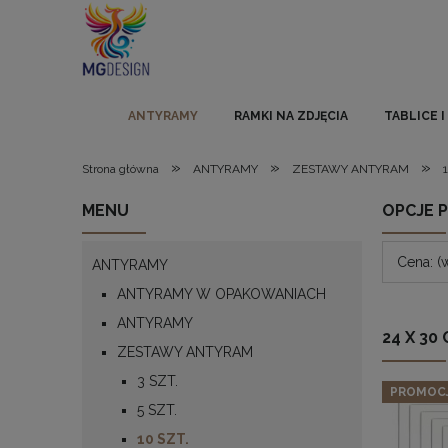
ANTYRAMY
RAMKI NA ZDJĘCIA
TABLICE 
»
»
»
Strona główna
ANTYRAMY
ZESTAWY ANTYRAM
MENU
OPCJE 
Cena: (
ANTYRAMY
ANTYRAMY W OPAKOWANIACH
ANTYRAMY
24 X 30
ZESTAWY ANTYRAM
3 SZT.
PROMOC
5 SZT.
10 SZT.