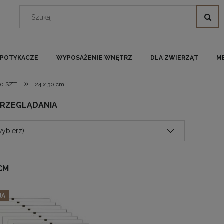
I POTYKACZE
WYPOSAŻENIE WNĘTRZ
DLA ZWIERZĄT
M
»
10 SZT.
24 x 30 cm
PRZEGLĄDANIA
wybierz)
 CM
JA