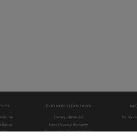
ONTO
PŁATNOŚCI I DOSTAWA
INF
ówienia
Formy płatności
Polityka
a konta
Czas i koszty dostawy
alnia
Czas realizacji zamówienia