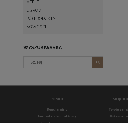
MEBLE
OGRÓD
PÓŁPRODUKTY
NOWOŚCI
WYSZUKIWARKA
POMOC
MOJE K
Regulaminy
Twoje zam
Formularz kontaktowy
Ustawieni
Zwroty i reklamacje
Przechow