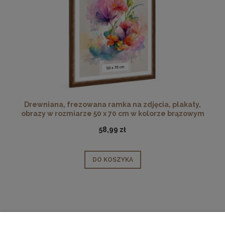
Drewniana, frezowana ramka na zdjęcia, plakaty,
obrazy w rozmiarze 50 x 70 cm w kolorze brązowym
58,99 zł
DO KOSZYKA