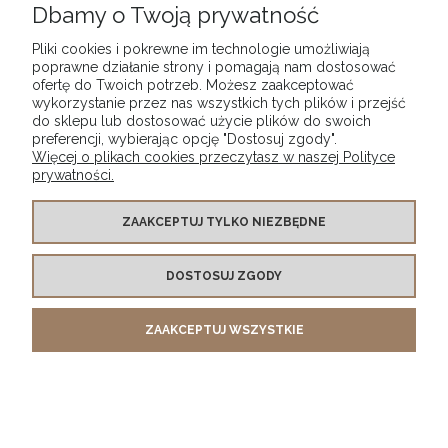
Dbamy o Twoją prywatność
Pliki cookies i pokrewne im technologie umożliwiają
poprawne działanie strony i pomagają nam dostosować
ofertę do Twoich potrzeb. Możesz zaakceptować
wykorzystanie przez nas wszystkich tych plików i przejść
do sklepu lub dostosować użycie plików do swoich
preferencji, wybierając opcję "Dostosuj zgody".
Więcej o plikach cookies przeczytasz w naszej Polityce
prywatności.
ZAAKCEPTUJ TYLKO NIEZBĘDNE
Drewniana, frezowana ramka na zdjęcia, plakaty,
DOSTOSUJ ZGODY
obrazy w rozmiarze 50 x 70 cm w kolorze czarnym
58,99 zł
ZAAKCEPTUJ WSZYSTKIE
DO KOSZYKA