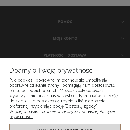
POMOC
MOJE KONTO
PŁATNOŚCI I DOSTAWA
Dbamy o Twoją prywatność
INFORMACJE
Pliki cookies i pokrewne im technologie umożliwiają
poprawne działanie strony i pomagają nam dostosować
O NAS
ofertę do Twoich potrzeb. Możesz zaakceptować
wykorzystanie przez nas wszystkich tych plików i przejść
do sklepu lub dostosować użycie plików do swoich
preferencji, wybierając opcję "Dostosuj zgody".
Więcej o plikach cookies przeczytasz w naszej Polityce
prywatności.