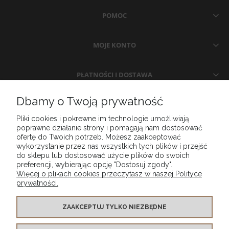
POMOC
MOJE KONTO
PŁATNOŚCI I DOSTAWA
Dbamy o Twoją prywatność
INFORMACJE
Pliki cookies i pokrewne im technologie umożliwiają
poprawne działanie strony i pomagają nam dostosować
O NAS
ofertę do Twoich potrzeb. Możesz zaakceptować
wykorzystanie przez nas wszystkich tych plików i przejść
do sklepu lub dostosować użycie plików do swoich
preferencji, wybierając opcję "Dostosuj zgody".
Więcej o plikach cookies przeczytasz w naszej Polityce
prywatności.
ZAAKCEPTUJ TYLKO NIEZBĘDNE