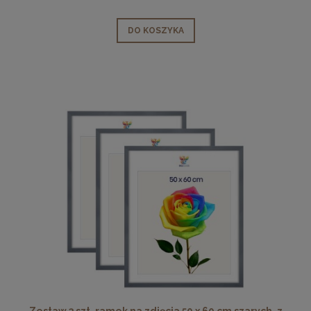
DO KOSZYKA
Zestaw 3 szt. ramek na zdjęcia 50 x 60 cm szarych, z