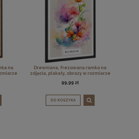
mka na
Drewniana, frezowana ramka na
ozmiarze
zdjęcia, plakaty, obrazy w rozmiarze
ązowym
61 x 91,5 cm w kolorze czarnym
99,99 zł
DO KOSZYKA