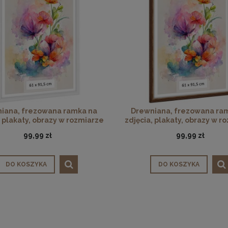
iana, frezowana ramka na
Drewniana, frezowana ra
, plakaty, obrazy w rozmiarze
zdjęcia, plakaty, obrazy w r
 91,5 cm w kolorze białym
61 x 91,5 cm w kolorze br
99,99 zł
99,99 zł
DO KOSZYKA
DO KOSZYKA