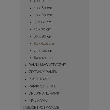
40 x 50 cm
40 x 60 cm
40 x 80 cm
45 x 60 cm
50 x 70 cm
60 x 80 cm
61 x 91,5 cm
70 x 100 cm
80 x 120 cm
RAMKI MAGNETYCZNE
ZESTAWY RAMEK
PUSTE RAMY
RAMKI SZEROKIE
DREWNIANE RAMKI
INNE RAMKI
TABLICE I POTYKACZE