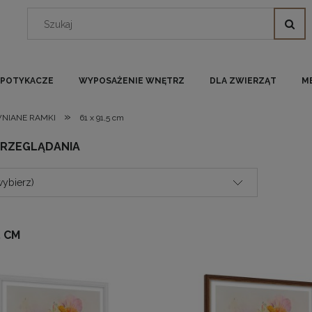
I POTYKACZE
WYPOSAŻENIE WNĘTRZ
DLA ZWIERZĄT
M
»
NIANE RAMKI
61 x 91,5 cm
PRZEGLĄDANIA
wybierz)
5 CM