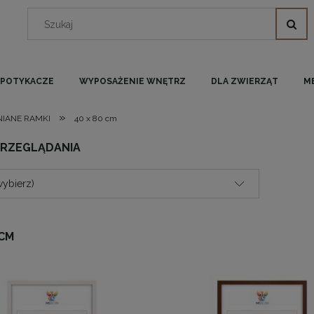
I POTYKACZE
WYPOSAŻENIE WNĘTRZ
DLA ZWIERZĄT
M
»
IANE RAMKI
40 x 80 cm
PRZEGLĄDANIA
wybierz)
 CM