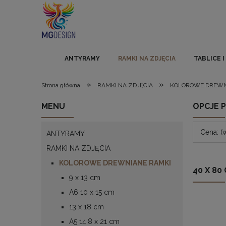
ANTYRAMY
RAMKI NA ZDJĘCIA
TABLICE 
»
»
Strona główna
RAMKI NA ZDJĘCIA
KOLOROWE DREWN
MENU
OPCJE 
Cena: (
ANTYRAMY
RAMKI NA ZDJĘCIA
KOLOROWE DREWNIANE RAMKI
40 X 80
9 x 13 cm
A6 10 x 15 cm
13 x 18 cm
A5 14,8 x 21 cm