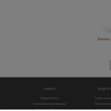
Ramka n
POMOC
MOJE K
Regulaminy
Twoje zam
Formularz kontaktowy
Ustawieni
Zwroty i reklamacje
Przechow