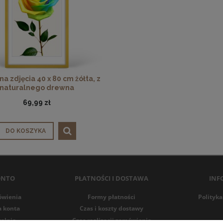
a zdjęcia 40 x 80 cm żółta, z
naturalnego drewna
69,99 zł
DO KOSZYKA
ONTO
PŁATNOŚCI I DOSTAWA
INF
ówienia
Formy płatności
Polityka
a konta
Czas i koszty dostawy
alnia
Czas realizacji zamówienia