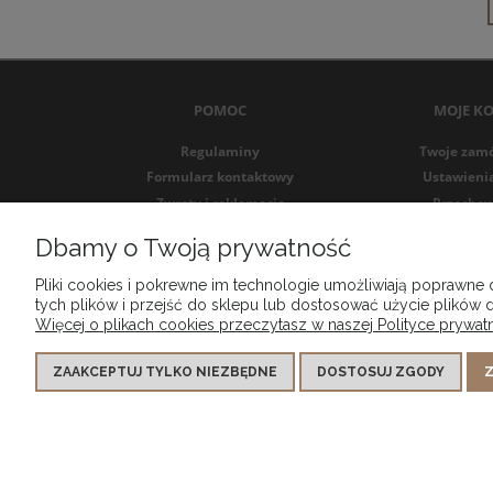
POMOC
MOJE K
Regulaminy
Twoje zam
Formularz kontaktowy
Ustawieni
Zwroty i reklamacje
Przechow
Formularz zwrotu
Dbamy o Twoją prywatność
Pliki cookies i pokrewne im technologie umożliwiają poprawne
tych plików i przejść do sklepu lub dostosować użycie plików d
Więcej o plikach cookies przeczytasz w naszej Polityce prywatn
ZAAKCEPTUJ TYLKO NIEZBĘDNE
DOSTOSUJ ZGODY
Z
MG DESIGN SPÓŁKA Z OGRANICZONĄ ODPOWIEDZIALNOŚCIĄ wpisany d
VI WYDZIAŁ GOSPOD