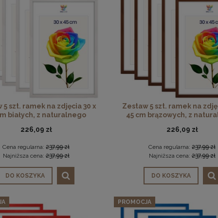
 5 szt. ramek na zdjęcia 30 x
Zestaw 5 szt. ramek na zdjęc
cm białych, z naturalnego
45 cm brązowych, z natur
drewna
drewna
226,09 zł
226,09 zł
Cena regularna:
237,99 zł
Cena regularna:
237,99 zł
Najniższa cena:
237,99 zł
Najniższa cena:
237,99 zł
DO KOSZYKA
DO KOSZYKA
JA
PROMOCJA