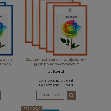
ia 30 x
Zestaw 5 szt. ramek na zdjęcia 30 x
alnego
45 cm pomarańczowych, z
naturalnego drewna
226,09 zł
Cena regularna:
237,99 zł
Najniższa cena:
237,99 zł
DO KOSZYKA
PROMOCJA