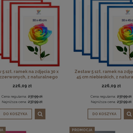
 5 szt. ramek na zdjęcia 30 x
Zestaw 5 szt. ramek na zdjęc
 czerwonych, z naturalnego
45 cm niebieskich, z natur
drewna
drewna
226,09 zł
226,09 zł
Cena regularna:
237,99 zł
Cena regularna:
237,99 zł
Najniższa cena:
237,99 zł
Najniższa cena:
237,99 zł
DO KOSZYKA
DO KOSZYKA
JA
PROMOCJA