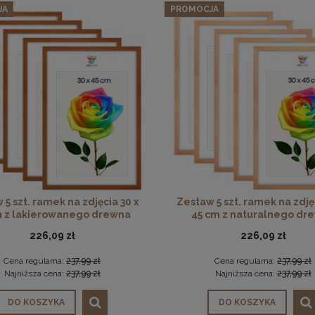
JA
PROMOCJA
 5 szt. ramek na zdjęcia 30 x
Zestaw 5 szt. ramek na zdjęc
m z lakierowanego drewna
45 cm z naturalnego dr
226,09 zł
226,09 zł
Cena regularna:
237,99 zł
Cena regularna:
237,99 zł
Najniższa cena:
237,99 zł
Najniższa cena:
237,99 zł
DO KOSZYKA
DO KOSZYKA