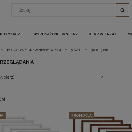
I POTYKACZE
WYPOSAŻENIE WNĘTRZ
DLA ZWIERZĄT
M
»
»
»
KOLOROWE DREWNIANE RAMKI
5 SZT.
30 x 45 cm
PRZEGLĄDANIA
wybierz)
 CM
JA
PROMOCJA