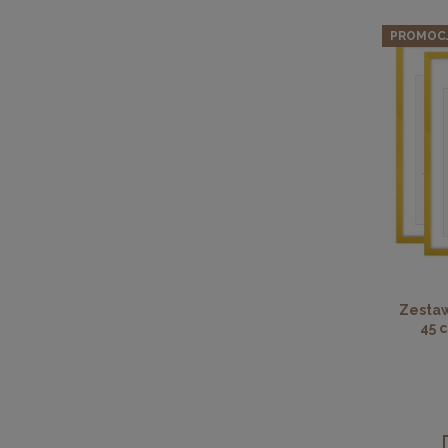
PROMOC
Zestaw
45 