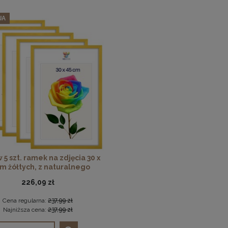
JA
 5 szt. ramek na zdjęcia 30 x
cm żółtych, z naturalnego
drewna
226,09 zł
Cena regularna:
237,99 zł
Najniższa cena:
237,99 zł