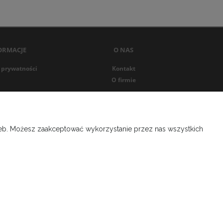
ORMACJE
O NAS
 prywatności
Kontakt
O firmie
rzeb. Możesz zaakceptować wykorzystanie przez nas wszystkich
SĄD REJONOWY LUBLIN WSCHÓD W LUBLINIE Z SIEDZIBĄ W ŚWIDNIKU,
ktowy
+48 453 521 143