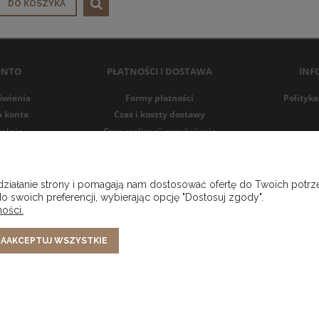
DO KOSZYKA
ONTO
PŁATNOŚCI I DOSTAWA
INF
ówienia
Formy płatności
Polityka
a konta
Czas i koszty dostawy
alnia
Czas realizacji zamówienia
 działanie strony i pomagają nam dostosować ofertę do Twoich pot
o swoich preferencji, wybierając opcję "Dostosuj zgody".
ości.
AAKCEPTUJ WSZYSTKIE
o Rejestru Przedsiębiorców Krajowego Rejestru Sądowego prowadzonego przez 
ARCZY KRAJOWEGO REJESTRU SĄDOWEGO , pod numerem KRS 0001001325 tel. konta
Sklep internetowy Shoper Premium