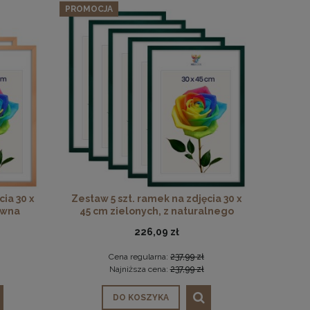
PROMOCJA
ia 30 x
Zestaw 5 szt. ramek na zdjęcia 30 x
ewna
45 cm zielonych, z naturalnego
drewna
226,09 zł
Cena regularna:
237,99 zł
Najniższa cena:
237,99 zł
DO KOSZYKA