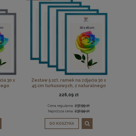
ia 30 x
Zestaw 5 szt. ramek na zdjęcia 30 x
lnego
45 cm turkusowych, z naturalnego
drewna
226,09 zł
Cena regularna:
237,99 zł
Najniższa cena:
237,99 zł
DO KOSZYKA