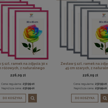
 5 szt. ramek na zdjęcia 30 x
Zestaw 5 szt. ramek na zdjęc
m różowych, z naturalnego
45 cm szarych, z natura
drewna
drewna
226,09 zł
226,09 zł
Cena regularna:
237,99 zł
Cena regularna:
237,99 zł
Najniższa cena:
237,99 zł
Najniższa cena:
237,99 zł
DO KOSZYKA
DO KOSZYKA