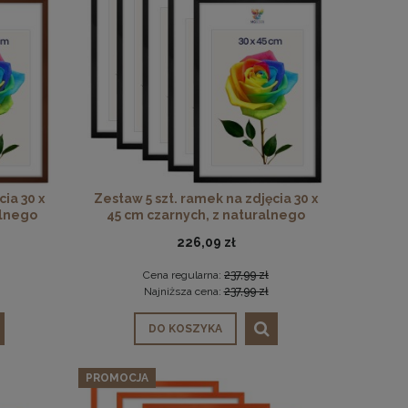
ia 30 x
Zestaw 5 szt. ramek na zdjęcia 30 x
alnego
45 cm czarnych, z naturalnego
drewna
226,09 zł
Cena regularna:
237,99 zł
Najniższa cena:
237,99 zł
DO KOSZYKA
PROMOCJA