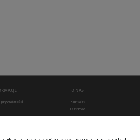
ORMACJE
O NAS
 prywatności
Kontakt
O firmie
rzeb. Możesz zaakceptować wykorzystanie przez nas wszystkich