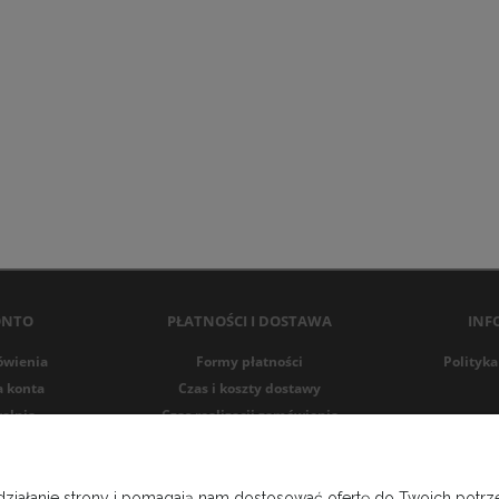
ONTO
PŁATNOŚCI I DOSTAWA
INF
ówienia
Formy płatności
Polityka
a konta
Czas i koszty dostawy
alnia
Czas realizacji zamówienia
 działanie strony i pomagają nam dostosować ofertę do Twoich pot