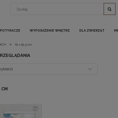
I POTYKACZE
WYPOSAŻENIE WNĘTRZ
DLA ZWIERZĄT
M
»
ACH
61 x 91,5 cm
PRZEGLĄDANIA
wybierz)
5 CM