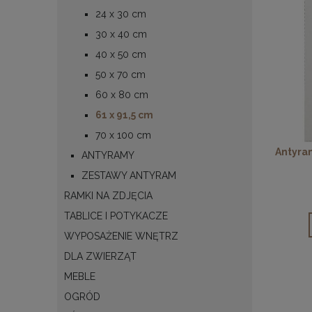
24 x 30 cm
30 x 40 cm
40 x 50 cm
50 x 70 cm
60 x 80 cm
61 x 91,5 cm
70 x 100 cm
Antyram
ANTYRAMY
ZESTAWY ANTYRAM
RAMKI NA ZDJĘCIA
TABLICE I POTYKACZE
WYPOSAŻENIE WNĘTRZ
DLA ZWIERZĄT
MEBLE
OGRÓD