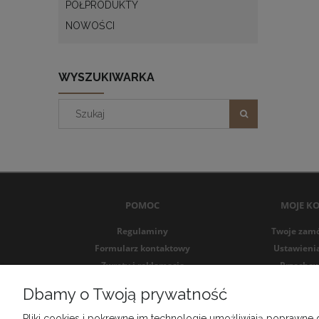
PÓŁPRODUKTY
NOWOŚCI
WYSZUKIWARKA
POMOC
MOJE K
Regulaminy
Twoje zam
Formularz kontaktowy
Ustawieni
Zwroty i reklamacje
Przechow
Formularz zwrotu
Dbamy o Twoją prywatność
Pliki cookies i pokrewne im technologie umożliwiają poprawne