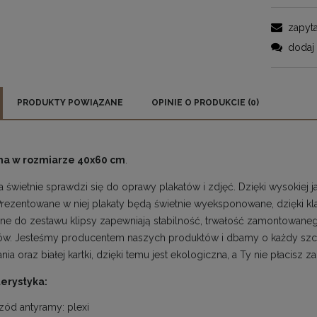
zapyta
dodaj 
PRODUKTY POWIĄZANE
OPINIE O PRODUKCIE (0)
ma w rozmiarze 40x60 cm
.
 świetnie sprawdzi się do oprawy plakatów i zdjęć. Dzięki wysokiej 
Prezentowane w niej plakaty będą świetnie wyeksponowane, dzięki klasy
e do zestawu klipsy zapewniają stabilność, trwałość zamontowanego
łów. Jesteśmy producentem naszych produktów i dbamy o każdy szcz
ia oraz białej kartki, dzięki temu jest ekologiczna, a Ty nie płacisz za
erystyka:
zód antyramy: plexi