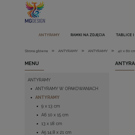
ANTYRAMY
RAMKI NA ZDJĘCIA
TABLICE 
»
»
»
Strona główna
ANTYRAMY
ANTYRAMY
40 x 60 c
MENU
ANTYRA
ANTYRAMY
ANTYRAMY W OPAKOWANIACH
ANTYRAMY
9 x 13 cm
A6 10 x 15 cm
13 x 18 cm
A5 14,8 x 21 cm