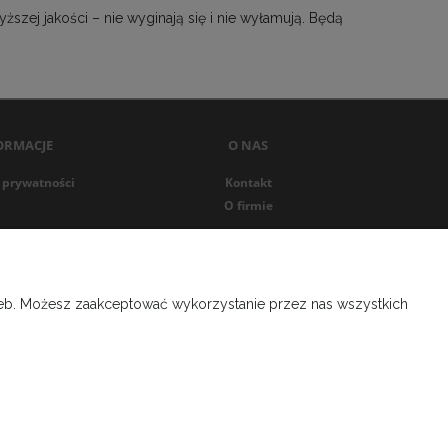
szej jakości – nie wyginają się i nie wyłamują. Będą
ORMACJE
O NAS
 prywatności
Kontakt
O firmie
rzeb. Możesz zaakceptować wykorzystanie przez nas wszystkich
SĄD REJONOWY LUBLIN WSCHÓD W LUBLINIE Z SIEDZIBĄ W ŚWIDNIKU,
ktowy
+48 453 521 143