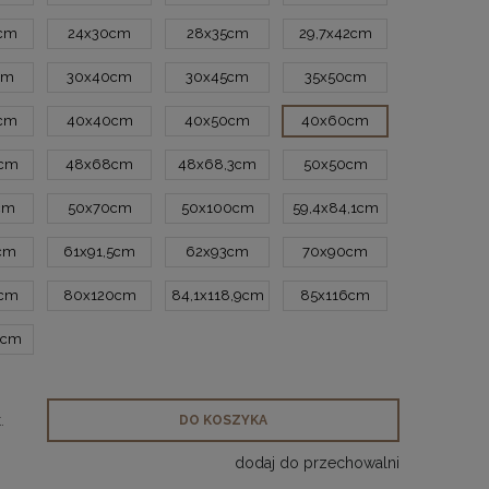
7cm
24x30cm
28x35cm
29,7x42cm
cm
30x40cm
30x45cm
35x50cm
cm
40x40cm
40x50cm
40x60cm
4cm
48x68cm
48x68,3cm
50x50cm
cm
50x70cm
50x100cm
59,4x84,1cm
cm
61x91,5cm
62x93cm
70x90cm
0cm
80x120cm
84,1x118,9cm
85x116cm
0cm
.
DO KOSZYKA
dodaj do przechowalni