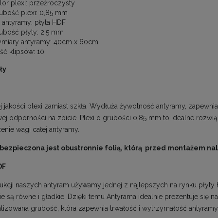
lor plexi: przeźroczysty
ubość plexi: 0,85 mm
ł antyramy: płyta HDF
ubość płyty: 2,5 mm
miary antyramy: 40cm x 60cm
ość klipsów: 10
ły
 jakości plexi zamiast szkła. Wydłuża żywotność antyramy, zapewnia
wej odporności na zbicie. Plexi o grubości 0,85 mm to idealne rozwi
enie wagi całej antyramy.
abezpieczona jest obustronnie folią, którą przed montażem nal
DF
kcji naszych antyram używamy jednej z najlepszych na rynku płyty HD
e są równe i gładkie. Dzięki temu Antyrama idealnie prezentuje się na 
izowana grubość, która zapewnia trwałość i wytrzymałość antyramy