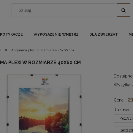
I POTYKACZE
WYPOSAŻENIE WNĘTRZ
DLA ZWIERZĄT
M
»
m
Antyrama plexi w rozmiarze 40x60 cm
MA PLEXI W ROZMIARZE 40X60 CM
Dostępno
Wysyłka 
2
Cena:
Rozmiar:
9x13 
15x21