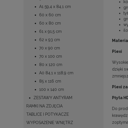
ko
A1 59,4 x 84,1 cm
gr
ty
60 x 60 cm
gr
60 x 80 cm
wy
il
61 x 91,5 cm
62 x 93 cm
Materia
70 x 90 cm
Plexi
70 x 100 cm
Wysokiej
80 x 120 cm
dzięki s
A0 84,1 x 118,9 cm
zmniejsz
85 x 116 cm
Plexi z
100 x 140 cm
ZESTAWY ANTYRAM
Płyta H
RAMKI NA ZDJĘCIA
Do produ
TABLICE I POTYKACZE
krawędzi
zoptymal
WYPOSAŻENIE WNĘTRZ