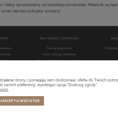
i i fleksy sprowadzamy od włoskiego producenta. Metale te, są najwyż
ć przez lata bez potrzeby wymiany!
ONTO
PŁATNOŚCI I DOSTAWA
INF
ówienia
Formy płatności
Polityka
a konta
Czas i koszty dostawy
alnia
Czas realizacji zamówienia
 działanie strony i pomagają nam dostosować ofertę do Twoich pot
o swoich preferencji, wybierając opcję "Dostosuj zgody".
ości.
AAKCEPTUJ WSZYSTKIE
o Rejestru Przedsiębiorców Krajowego Rejestru Sądowego prowadzonego przez 
ARCZY KRAJOWEGO REJESTRU SĄDOWEGO , pod numerem KRS 0001001325 tel. konta