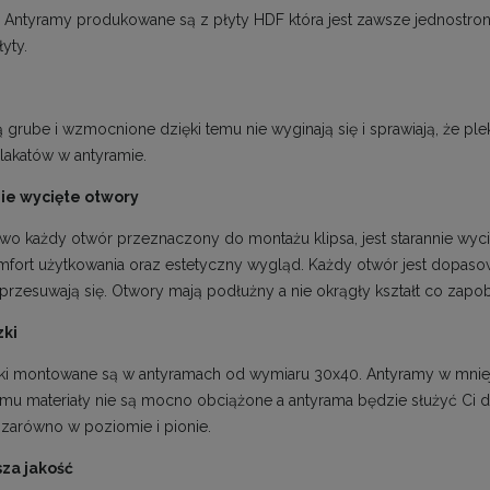
ntyramy produkowane są z płyty HDF która jest zawsze jednostronn
łyty.
ą grube i wzmocnione dzięki temu nie wyginają się i sprawiają, że ple
plakatów w antyramie.
ie wycięte otwory
o każdy otwór przeznaczony do montażu klipsa, jest starannie wycię
fort użytkowania oraz estetyczny wygląd. Każdy otwór jest dopasowa
przesuwają się. Otwory mają podłużny a nie okrągły kształt co zapo
ki
ki montowane są w antyramach od wymiaru 30x40. Antyramy w mnie
emu materiały nie są mocno obciążone a antyrama będzie służyć Ci
 zarówno w poziomie i pionie.
za jakość