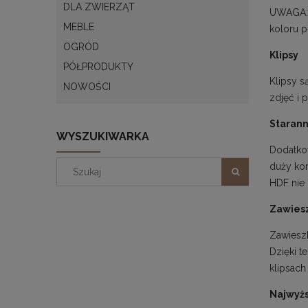
DLA ZWIERZĄT
UWAGA: A
MEBLE
koloru p
OGRÓD
Klipsy
PÓŁPRODUKTY
Klipsy s
NOWOŚCI
zdjęć i 
Starann
WYSZUKIWARKA
Dodatkow
duży kom
HDF nie 
Zawiesz
Zawiesz
Dzięki t
klipsach
Najwyżs