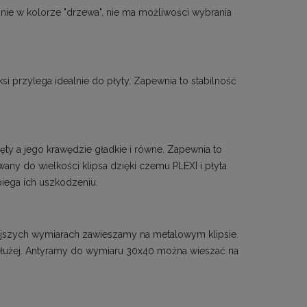
ie w kolorze "drzewa", nie ma możliwości wybrania
ksi przylega idealnie do płyty. Zapewnia to stabilność
ty a jego krawędzie gładkie i równe. Zapewnia to
ny do wielkości klipsa dzięki czemu PLEXI i płyta
biega ich uszkodzeniu.
jszych wymiarach zawieszamy na metalowym klipsie.
 dłużej. Antyramy do wymiaru 30x40 można wieszać na