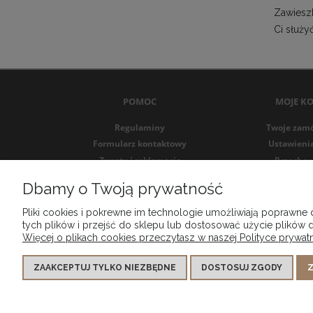
Zawieszk
Ci służy
POMOC
MOJE K
Regulaminy
Twoje zam
Formularz kontaktowy
Ustawieni
Zwroty i reklamacje
Przechow
Formularz zwrotu
Dbamy o Twoją prywatność
Pliki cookies i pokrewne im technologie umożliwiają poprawne
tych plików i przejść do sklepu lub dostosować użycie plików d
Więcej o plikach cookies przeczytasz w naszej Polityce prywatn
ZAAKCEPTUJ TYLKO NIEZBĘDNE
DOSTOSUJ ZGODY
Z
MG DESIGN SPÓŁKA Z OGRANICZONĄ ODPOWIEDZIALNOŚCIĄ wpisany d
VI WYDZIAŁ GOSPOD