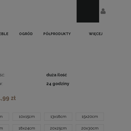
EBLE
OGRÓD
PÓŁPRODUKTY
WIĘCEJ
ść:
duża ilość
w:
24 godziny
1,99 zł
cm
10x15cm
13x18cm
15x20cm
cm
18x24cm
20x25cm
20x30cm