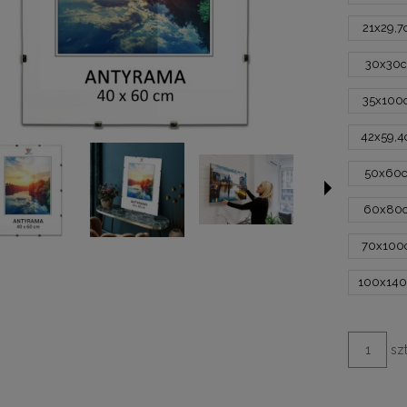
21x29,
30x30
35x100
42x59,
50x60
60x80
70x10
100x14
szt