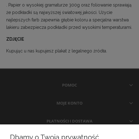
. Papier o wysokiej gramaturze 300g oraz foliowanie sprawiają
że podkładki są najwyższej światowej jakości. Użycie
najlepszych farb zapewnia głębie koloru a specjalna warstwa
lakieru zabezpiecza podkładki przed wysokimi temperaturami.
ZDJĘCIE
Kupując u nas kupujesz plakat z legalnego źródła.
POMOC
MOJE KONTO
PŁATNOŚCI I DOSTAWA
Dbamy o Twoją prywatność
INFORMACJE