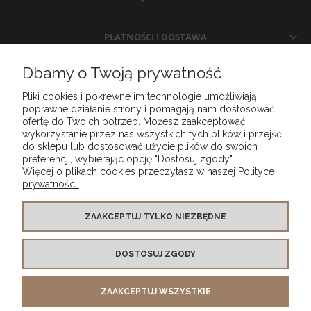
PŁATNOŚCI I DOSTAWA
Dbamy o Twoją prywatność
INFORMACJE
Pliki cookies i pokrewne im technologie umożliwiają
poprawne działanie strony i pomagają nam dostosować
O NAS
ofertę do Twoich potrzeb. Możesz zaakceptować
wykorzystanie przez nas wszystkich tych plików i przejść
do sklepu lub dostosować użycie plików do swoich
preferencji, wybierając opcję "Dostosuj zgody".
Więcej o plikach cookies przeczytasz w naszej Polityce
prywatności.
ZAAKCEPTUJ TYLKO NIEZBĘDNE
DOSTOSUJ ZGODY
MG DESIGN SPÓŁKA Z OGRANICZONĄ ODPOWIEDZIALNOŚCIĄ wpisany do Rejestru
Przedsiębiorców Krajowego Rejestru Sądowego prowadzonego przez SĄD REJONOWY
LUBLIN WSCHÓD W LUBLINIE Z SIEDZIBĄ W ŚWIDNIKU,
ZAAKCEPTUJ WSZYSTKIE
VI WYDZIAŁ GOSPODARCZY KRAJOWEGO REJESTRU SĄDOWEGO , pod numerem KRS
0001001325 tel. kontaktowy
+48 453 521 143